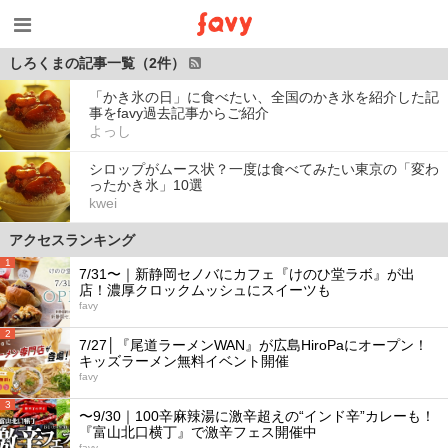
しろくまの記事一覧（2件）
「かき氷の日」に食べたい、全国のかき氷を紹介した記
事をfavy過去記事からご紹介
よっし
シロップがムース状？一度は食べてみたい東京の「変わ
ったかき氷」10選
kwei
アクセスランキング
1
7/31〜｜新静岡セノバにカフェ『けのひ堂ラボ』が出
店！濃厚クロックムッシュにスイーツも
favy
2
7/27│『尾道ラーメンWAN』が広島HiroPaにオープン！
キッズラーメン無料イベント開催
favy
3
〜9/30｜100辛麻辣湯に激辛超えの“インド辛”カレーも！
『富山北口横丁』で激辛フェス開催中
favy