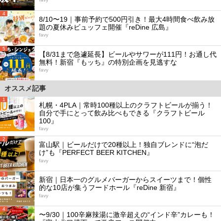
4
8/10〜19｜事前予約で500円引き！最大4時間食べ飲み放
題の夏休みビュッフェ開催『reDine 広島』
favy
5
【8/31まで急遽延長】ビールやサワーが111円！お通し代
無料！新宿『もッち』の特別企画を見逃すな
favy
オススメ記事
1
札幌・4PLA｜常時100種以上のクラフトビールが揃う！
自分で手にとって飲み比べもできる『クラフトビール
100』
favy
2
富山駅｜ビールだけで20種以上！独自ブレンドに“泡だ
け”も『PERFECT BEER KITCHEN』
favy
3
新宿｜日本一のグルメバーガーからスイーツまで！個性
的な10店が集うフードホール『reDine 新宿』
favy
4
〜9/30｜100辛麻辣湯に激辛超えの“インド辛”カレーも！