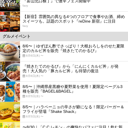
『富山北口横丁』で激辛フェス開催中
favy
5
【新宿】雰囲気の異なる4つのフロアで食事やお酒、締め
スイーツも。話題のスポット『reDine 新宿』に注目
favy
グルメイベント
8/6〜｜ゆずぽん酢でさっぱり！大根おろしをのせた夏限
定のカルビ丼を販売『焼きたてのかるび』
8月6日(木) 〜
『焼きたてのかるび』から「にんにくカルビ丼」が発
売！大人気の「豚カルビ丼」も待望の復活
8月6日(木) 〜
8/5〜｜沖縄県産黒糖や夏野菜を使用！夏限定ベーグル3
種を販売『BAGEL&BAGEL』
8月5日(水) 〜
8/5〜｜ハラペーニョの辛さが癖になる！限定バーガー＆
フライが登場『Shake Shack』
8月5日(水) 〜
〜8/30｜「C.C.レモン」の爽快なパフェに注目！飲む新