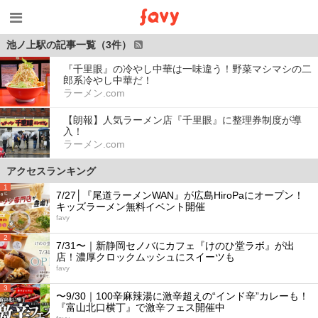
池ノ上駅の記事一覧（3件）
『千里眼』の冷やし中華は一味違う！野菜マシマシの二
郎系冷やし中華だ！
ラーメン.com
【朗報】人気ラーメン店『千里眼』に整理券制度が導
入！
ラーメン.com
アクセスランキング
1
7/27│『尾道ラーメンWAN』が広島HiroPaにオープン！
キッズラーメン無料イベント開催
favy
2
7/31〜｜新静岡セノバにカフェ『けのひ堂ラボ』が出
店！濃厚クロックムッシュにスイーツも
favy
3
〜9/30｜100辛麻辣湯に激辛超えの“インド辛”カレーも！
『富山北口横丁』で激辛フェス開催中