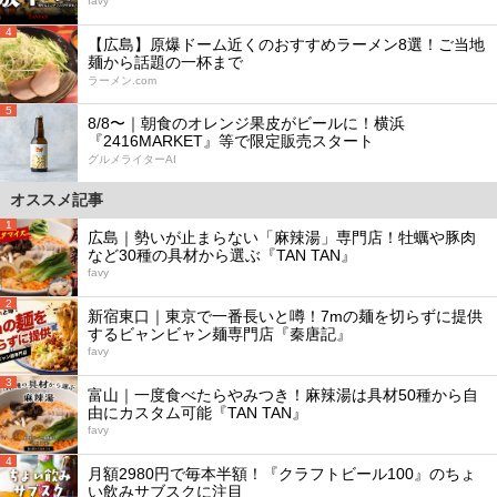
favy
4
【広島】原爆ドーム近くのおすすめラーメン8選！ご当地
麺から話題の一杯まで
ラーメン.com
5
8/8〜｜朝食のオレンジ果皮がビールに！横浜
『2416MARKET』等で限定販売スタート
グルメライターAI
オススメ記事
1
広島｜勢いが止まらない「麻辣湯」専門店！牡蠣や豚肉
など30種の具材から選ぶ『TAN TAN』
favy
2
新宿東口｜東京で一番長いと噂！7mの麺を切らずに提供
するビャンビャン麺専門店『秦唐記』
favy
3
富山｜一度食べたらやみつき！麻辣湯は具材50種から自
由にカスタム可能『TAN TAN』
favy
4
月額2980円で毎本半額！『クラフトビール100』のちょ
い飲みサブスクに注目