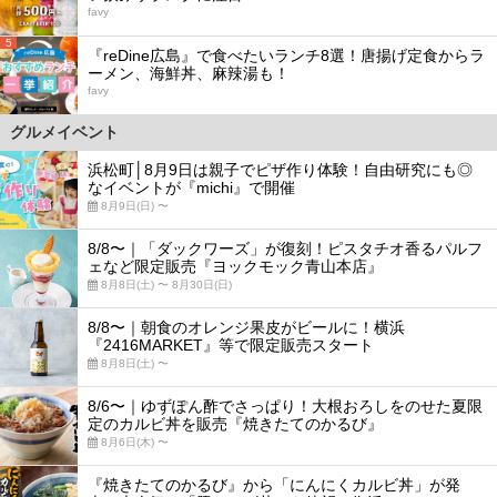
favy
5
『reDine広島』で食べたいランチ8選！唐揚げ定食からラ
ーメン、海鮮丼、麻辣湯も！
favy
グルメイベント
浜松町│8月9日は親子でピザ作り体験！自由研究にも◎
なイベントが『michi』で開催
8月9日(日) 〜
8/8〜｜「ダックワーズ」が復刻！ピスタチオ香るパルフ
ェなど限定販売『ヨックモック青山本店』
8月8日(土) 〜 8月30日(日)
8/8〜｜朝食のオレンジ果皮がビールに！横浜
『2416MARKET』等で限定販売スタート
8月8日(土) 〜
8/6〜｜ゆずぽん酢でさっぱり！大根おろしをのせた夏限
定のカルビ丼を販売『焼きたてのかるび』
8月6日(木) 〜
『焼きたてのかるび』から「にんにくカルビ丼」が発