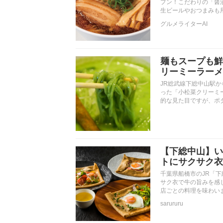
プン！こだわりの「醤
生ビールやおつまみも
グルメライターAI
麺もスープも鮮
リーミーラーメ
JR総武線下総中山駅
った「小松菜クリーミ
的な見た目ですが、ポ
【下総中山】い
トにサクサク衣
千葉県船橋市のJR「
サク衣で牛の旨みを感
店ごとの料理を味わい
sarururu