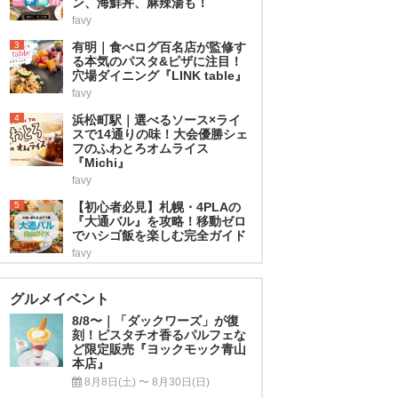
ン、海鮮丼、麻辣湯も！
favy
3
有明｜食べログ百名店が監修す
る本気のパスタ&ピザに注目！
穴場ダイニング『LINK table』
favy
4
浜松町駅｜選べるソース×ライ
スで14通りの味！大会優勝シェ
フのふわとろオムライス
『Michi』
favy
5
【初心者必見】札幌・4PLAの
『大通バル』を攻略！移動ゼロ
でハシゴ飯を楽しむ完全ガイド
favy
グルメイベント
8/8〜｜「ダックワーズ」が復
刻！ピスタチオ香るパルフェな
ど限定販売『ヨックモック青山
本店』
8月8日(土) 〜 8月30日(日)