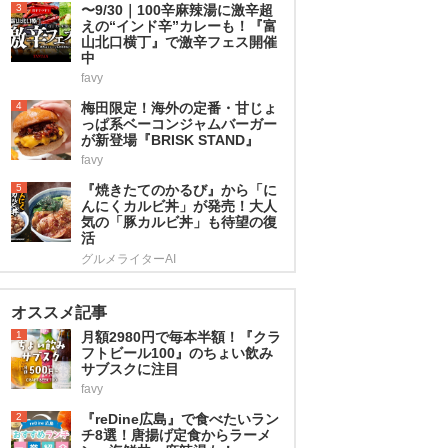
3
〜9/30｜100辛麻辣湯に激辛超
えの“インド辛”カレーも！『富
山北口横丁』で激辛フェス開催
中
favy
4
梅田限定！海外の定番・甘じょ
っぱ系ベーコンジャムバーガー
が新登場『BRISK STAND』
favy
5
『焼きたてのかるび』から「に
んにくカルビ丼」が発売！大人
気の「豚カルビ丼」も待望の復
活
グルメライターAI
オススメ記事
1
月額2980円で毎本半額！『クラ
フトビール100』のちょい飲み
サブスクに注目
favy
2
『reDine広島』で食べたいラン
チ8選！唐揚げ定食からラーメ