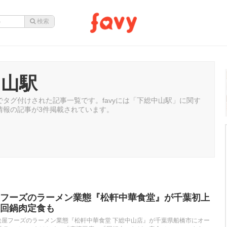
中山駅
タグ付けされた記事一覧です。favyには「下総中山駅」に関す
情報の記事が3件掲載されています。
フーズのラーメン業態『松軒中華食堂』が千葉初上
回鍋肉定食も
金)、松屋フーズのラーメン業態『松軒中華食堂 下総中山店』が千葉県船橋市にオー