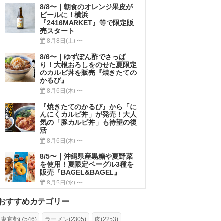
8/8〜｜朝食のオレンジ果皮が
ビールに！横浜
『2416MARKET』等で限定販
売スタート
8月8日(土) 〜
8/6〜｜ゆずぽん酢でさっぱ
り！大根おろしをのせた夏限定
のカルビ丼を販売『焼きたての
かるび』
8月6日(木) 〜
『焼きたてのかるび』から「に
んにくカルビ丼」が発売！大人
気の「豚カルビ丼」も待望の復
活
8月6日(木) 〜
8/5〜｜沖縄県産黒糖や夏野菜
を使用！夏限定ベーグル3種を
販売『BAGEL&BAGEL』
8月5日(水) 〜
おすすめカテゴリー
東京都(7546)
ラーメン(2305)
肉(2253)