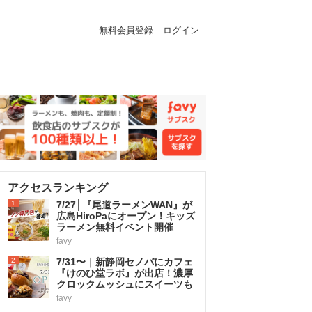
無料会員登録
ログイン
アクセスランキング
1
7/27│『尾道ラーメンWAN』が
広島HiroPaにオープン！キッズ
ラーメン無料イベント開催
favy
2
7/31〜｜新静岡セノバにカフェ
『けのひ堂ラボ』が出店！濃厚
クロックムッシュにスイーツも
favy