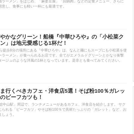
油ラーメン」をはじめ、「麻婆豆腐」「回鍋肉」などの定食メニュー、さらに
用意し、食事にも軽い一杯にも最適です。
やかなグリーン！船橋『中華ひろや』の「小松菜ク
ン」は地元愛感じる1杯だ！
から徒歩8分の場所にある『中華ひろや』は、なんと麺にもスープにも小松菜を使
ーラーメン」が食べられるお店です。全てがエメラルドグリーンとかなり衝撃
タージュのような洋風の1杯となっています。是非とも食べてみてください。
ま行くべきカフェ・洋食店5選！そば粉100％ガレッ
のビーフカツも！
下総中山駅」周辺で、ランチメニューがあるカフェ、洋食店を紹介します。 サク
じられる「ビーフカツ」やそば粉100％で具材たっぷりの「ガレット」など、お
ましょう。