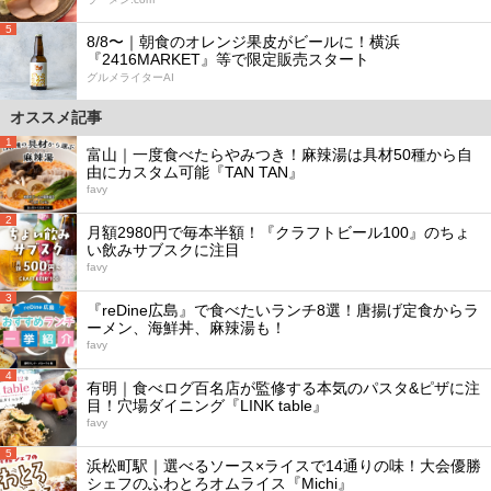
5
8/8〜｜朝食のオレンジ果皮がビールに！横浜
『2416MARKET』等で限定販売スタート
グルメライターAI
オススメ記事
1
富山｜一度食べたらやみつき！麻辣湯は具材50種から自
由にカスタム可能『TAN TAN』
favy
2
月額2980円で毎本半額！『クラフトビール100』のちょ
い飲みサブスクに注目
favy
3
『reDine広島』で食べたいランチ8選！唐揚げ定食からラ
ーメン、海鮮丼、麻辣湯も！
favy
4
有明｜食べログ百名店が監修する本気のパスタ&ピザに注
目！穴場ダイニング『LINK table』
favy
5
浜松町駅｜選べるソース×ライスで14通りの味！大会優勝
シェフのふわとろオムライス『Michi』