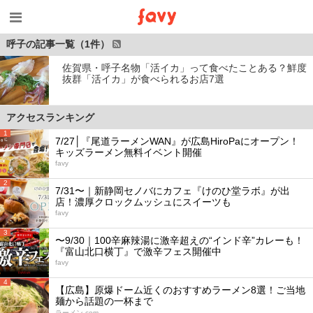
呼子の記事一覧（1件）
佐賀県・呼子名物「活イカ」って食べたことある？鮮度
抜群「活イカ」が食べられるお店7選
アクセスランキング
1
7/27│『尾道ラーメンWAN』が広島HiroPaにオープン！
キッズラーメン無料イベント開催
favy
2
7/31〜｜新静岡セノバにカフェ『けのひ堂ラボ』が出
店！濃厚クロックムッシュにスイーツも
favy
3
〜9/30｜100辛麻辣湯に激辛超えの“インド辛”カレーも！
『富山北口横丁』で激辛フェス開催中
favy
4
【広島】原爆ドーム近くのおすすめラーメン8選！ご当地
麺から話題の一杯まで
ラーメン.com