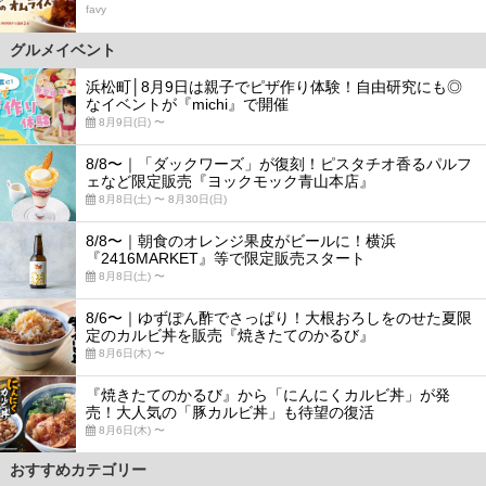
favy
グルメイベント
浜松町│8月9日は親子でピザ作り体験！自由研究にも◎
なイベントが『michi』で開催
8月9日(日) 〜
8/8〜｜「ダックワーズ」が復刻！ピスタチオ香るパルフ
ェなど限定販売『ヨックモック青山本店』
8月8日(土) 〜 8月30日(日)
8/8〜｜朝食のオレンジ果皮がビールに！横浜
『2416MARKET』等で限定販売スタート
8月8日(土) 〜
8/6〜｜ゆずぽん酢でさっぱり！大根おろしをのせた夏限
定のカルビ丼を販売『焼きたてのかるび』
8月6日(木) 〜
『焼きたてのかるび』から「にんにくカルビ丼」が発
売！大人気の「豚カルビ丼」も待望の復活
8月6日(木) 〜
おすすめカテゴリー