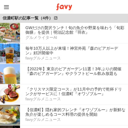
信濃町駅の記事一覧（4件）
GWだけの贅沢ランチ！旬の魚介や野菜を味わう「旬彩
御膳」を提供｜明治記念館『羽衣』
グルメライターAI
毎年10万人以上が来場！神宮外苑『森のビアガーデ
ン』好評開催中
favyグルメニュース
【2022年】東京のビアガーデン11選！3年ぶりの開催
『森のビアガーデン』やクラフトビール飲み放題も
「クリスマス限定コース」が11月中の予約で乾杯ドリ
ンクがサービスに！信濃町『オワゾブルー』
favyグルメニュース
【信濃町】隠れ家的フレンチ『オワゾブルー』が新鮮な
魚介が楽しめるコース料理の提供を開始
favyグルメニュース