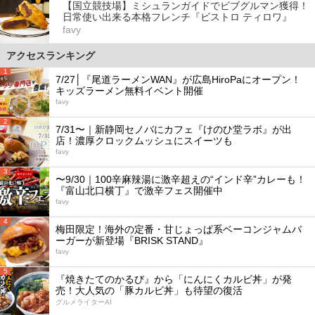
【国立競技場】ミシュランガイドでビブグルマン獲得！
日常使い出来る本格フレンチ『ビストロ ティロワ』
favy
アクセスランキング
1
7/27│『尾道ラーメンWAN』が広島HiroPaにオープン！
キッズラーメン無料イベント開催
favy
2
7/31〜｜新静岡セノバにカフェ『けのひ堂ラボ』が出
店！濃厚クロックムッシュにスイーツも
favy
3
〜9/30｜100辛麻辣湯に激辛超えの“インド辛”カレーも！
『富山北口横丁』で激辛フェス開催中
favy
4
梅田限定！海外の定番・甘じょっぱ系ベーコンジャムバ
ーガーが新登場『BRISK STAND』
favy
5
『焼きたてのかるび』から「にんにくカルビ丼」が発
売！大人気の「豚カルビ丼」も待望の復活
グルメライターAI