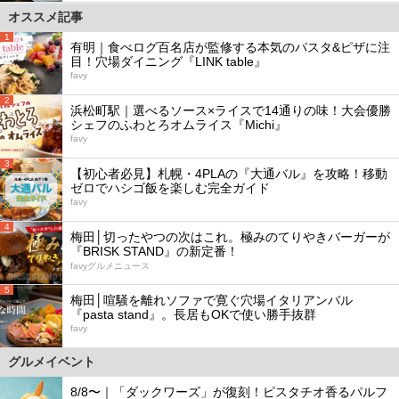
オススメ記事
1
有明｜食べログ百名店が監修する本気のパスタ&ピザに注
目！穴場ダイニング『LINK table』
favy
2
浜松町駅｜選べるソース×ライスで14通りの味！大会優勝
シェフのふわとろオムライス『Michi』
favy
3
【初心者必見】札幌・4PLAの『大通バル』を攻略！移動
ゼロでハシゴ飯を楽しむ完全ガイド
favy
4
梅田│切ったやつの次はこれ。極みのてりやきバーガーが
『BRISK STAND』の新定番！
favyグルメニュース
5
梅田│喧騒を離れソファで寛ぐ穴場イタリアンバル
『pasta stand』。長居もOKで使い勝手抜群
favy
グルメイベント
8/8〜｜「ダックワーズ」が復刻！ピスタチオ香るパルフ