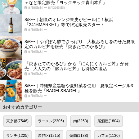
ェなど限定販売『ヨックモック青山本店』
8月8日(土) 〜 8月30日(日)
8/8〜｜朝食のオレンジ果皮がビールに！横浜
『2416MARKET』等で限定販売スタート
8月8日(土) 〜
8/6〜｜ゆずぽん酢でさっぱり！大根おろしをのせた夏限
定のカルビ丼を販売『焼きたてのかるび』
8月6日(木) 〜
『焼きたてのかるび』から「にんにくカルビ丼」が発
売！大人気の「豚カルビ丼」も待望の復活
8月6日(木) 〜
8/5〜｜沖縄県産黒糖や夏野菜を使用！夏限定ベーグル3
種を販売『BAGEL&BAGEL』
8月5日(水) 〜
おすすめカテゴリー
東京都(7546)
ラーメン(2305)
肉(2253)
居酒屋(1804)
ランチ(1225)
渋谷区(1215)
焼肉(1138)
カフェ(1130)