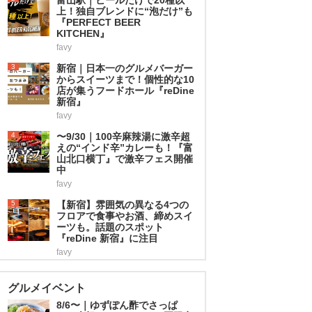
上！独自ブレンドに“泡だけ”も
『PERFECT BEER
KITCHEN』
favy
3
新宿｜日本一のグルメバーガー
からスイーツまで！個性的な10
店が集うフードホール『reDine
新宿』
favy
4
〜9/30｜100辛麻辣湯に激辛超
えの“インド辛”カレーも！『富
山北口横丁』で激辛フェス開催
中
favy
5
【新宿】雰囲気の異なる4つの
フロアで食事やお酒、締めスイ
ーツも。話題のスポット
『reDine 新宿』に注目
favy
グルメイベント
8/6〜｜ゆずぽん酢でさっぱ