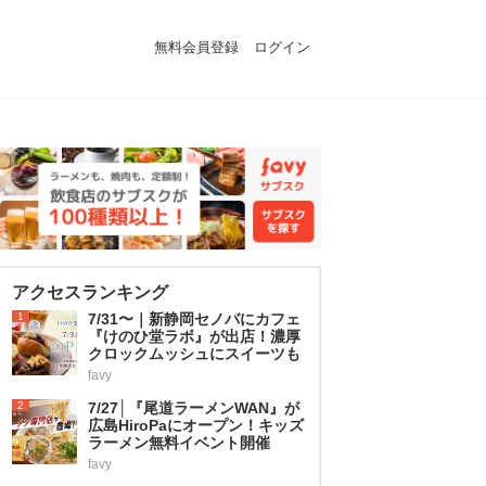
無料会員登録
ログイン
アクセスランキング
1
7/31〜｜新静岡セノバにカフェ
『けのひ堂ラボ』が出店！濃厚
クロックムッシュにスイーツも
favy
2
7/27│『尾道ラーメンWAN』が
広島HiroPaにオープン！キッズ
ラーメン無料イベント開催
favy