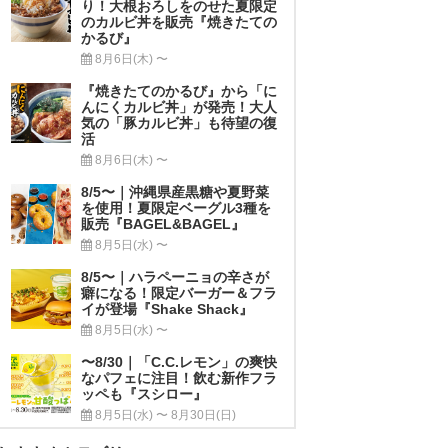
り！大根おろしをのせた夏限定
のカルビ丼を販売『焼きたての
かるび』
8月6日(木) 〜
『焼きたてのかるび』から「に
んにくカルビ丼」が発売！大人
気の「豚カルビ丼」も待望の復
活
8月6日(木) 〜
8/5〜｜沖縄県産黒糖や夏野菜
を使用！夏限定ベーグル3種を
販売『BAGEL&BAGEL』
8月5日(水) 〜
8/5〜｜ハラペーニョの辛さが
癖になる！限定バーガー＆フラ
イが登場『Shake Shack』
8月5日(水) 〜
〜8/30｜「C.C.レモン」の爽快
なパフェに注目！飲む新作フラ
ッペも『スシロー』
8月5日(水) 〜 8月30日(日)