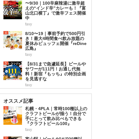
3
〜9/30｜100辛麻辣湯に激辛超
えの“インド辛”カレーも！『富
山北口横丁』で激辛フェス開催
中
favy
4
8/10〜19｜事前予約で500円引
き！最大4時間食べ飲み放題の
夏休みビュッフェ開催『reDine
広島』
favy
5
【8/31まで急遽延長】ビールや
サワーが111円！お通し代無
料！新宿『もッち』の特別企画
を見逃すな
favy
オススメ記事
1
札幌・4PLA｜常時100種以上の
クラフトビールが揃う！自分で
手にとって飲み比べもできる
『クラフトビール100』
favy
2
富山駅｜ビールだけで20種以