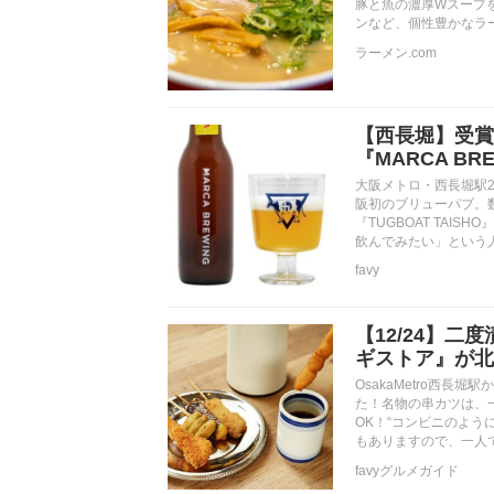
豚と魚の濃厚Wスープ
ンなど、個性豊かなラ
ラーメン.com
【西長堀】受賞
『MARCA BR
大阪メトロ・西長堀駅2
阪初のブリューパブ。
『TUGBOAT TA
飲んでみたい」という
favy
【12/24】
ギストア』が北
OsakaMetro西
た！名物の串カツは、
OK！“コンビニのよう
もありますので、一人
favyグルメガイド