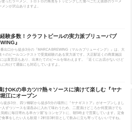
を使ったラーメン、トロトロの角煮をトッピングした食べごたえ抜群のラーメ
ーメンが沢山ありますよ。
経験多数！クラフトビールの実力派ブリューパブ
EWING』
番出口から徒歩3分の『MARCA BREWING（マルカブリューイング）』は、大
数々のビールコンテストで受賞経験のある実力派です。大正駅近くの商業施設
ISHO』には直営店もあり、出来たてのビールを味わえます。「近くにお店がないけど
人に向けて通販にも対応していますよ。
二度漬けOKの串カツ!?熱々ソースに漬けて楽しむ『ヤナ
堀江にオープン
長堀駅から徒歩3分、四ツ橋駅から徒歩5分の場所に『ヤナギストア』がオープンしまし
一人ずつソースを湯呑みに入れて味わうため、二度漬けどころか何度漬けでも
に気軽に毎日寄れる串カツ屋”をコンセプトに、朝5時まで営業しています。定食
で食事をしたい人も歓迎！2軒目3軒目として飲みに立ち寄ってもいいですね。