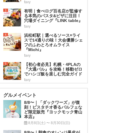
favy
3
有明｜食べログ百名店が監修す
る本気のパスタ&ピザに注目！
穴場ダイニング『LINK table』
favy
4
浜松町駅｜選べるソース×ライ
スで14通りの味！大会優勝シェ
フのふわとろオムライス
『Michi』
favy
5
【初心者必見】札幌・4PLAの
『大通バル』を攻略！移動ゼロ
でハシゴ飯を楽しむ完全ガイド
favy
グルメイベント
8/8〜｜「ダックワーズ」が復
刻！ピスタチオ香るパルフェな
ど限定販売『ヨックモック青山
本店』
8月8日(土) 〜 8月30日(日)
8/8〜｜朝食のオレンジ果皮が