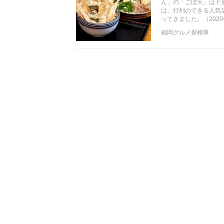
ん」の「ごぼ天」はド
は、行列のできる人気
ってきました。（2020
福岡グルメ探検隊