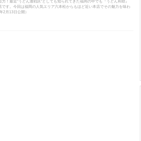
迫力！最近"うどん激戦区"としても知られてきた福岡の中でも『うどん和助』
店です。今回は福岡の人気エリア六本松からもほど近い本店でその魅力を味わ
年2月13日公開）