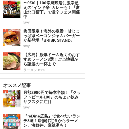
3
〜9/30｜100辛麻辣湯に激辛超
えの“インド辛”カレーも！『富
山北口横丁』で激辛フェス開催
中
favy
4
梅田限定！海外の定番・甘じょ
っぱ系ベーコンジャムバーガー
が新登場『BRISK STAND』
favy
5
【広島】原爆ドーム近くのおす
すめラーメン8選！ご当地麺か
ら話題の一杯まで
ラーメン.com
オススメ記事
1
月額2980円で毎本半額！『クラ
フトビール100』のちょい飲み
サブスクに注目
favy
2
『reDine広島』で食べたいラン
チ8選！唐揚げ定食からラーメ
ン、海鮮丼、麻辣湯も！