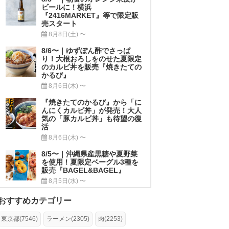
ビールに！横浜
『2416MARKET』等で限定販
売スタート
8月8日(土) 〜
8/6〜｜ゆずぽん酢でさっぱ
り！大根おろしをのせた夏限定
のカルビ丼を販売『焼きたての
かるび』
8月6日(木) 〜
『焼きたてのかるび』から「に
んにくカルビ丼」が発売！大人
気の「豚カルビ丼」も待望の復
活
8月6日(木) 〜
8/5〜｜沖縄県産黒糖や夏野菜
を使用！夏限定ベーグル3種を
販売『BAGEL&BAGEL』
8月5日(水) 〜
おすすめカテゴリー
東京都(7546)
ラーメン(2305)
肉(2253)