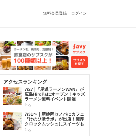
無料会員登録
ログイン
アクセスランキング
1
7/27│『尾道ラーメンWAN』が
広島HiroPaにオープン！キッズ
ラーメン無料イベント開催
favy
2
7/31〜｜新静岡セノバにカフェ
『けのひ堂ラボ』が出店！濃厚
クロックムッシュにスイーツも
favy