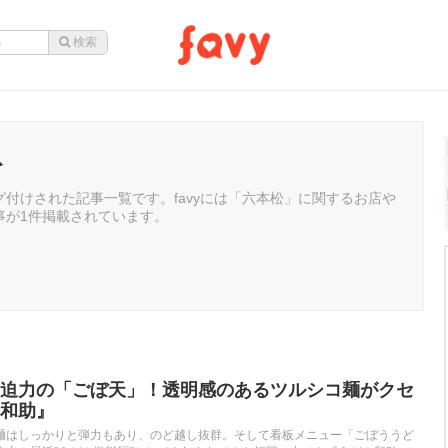
松
付けされた記事一覧です。favyには「六本松」に関するお店や
事が1件掲載されています。
迫力の「ごぼ天」！透明感のあるツルシコ麺がクセ
和助』
麺はしっかりと弾力もあり、のど越し抜群。そして看板メニュー「ごぼううど