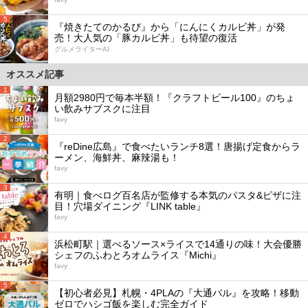
5
『焼きたてのかるび』から「にんにくカルビ丼」が発
売！大人気の「豚カルビ丼」も待望の復活
グルメライターAI
オススメ記事
1
月額2980円で毎本半額！『クラフトビール100』のちょ
い飲みサブスクに注目
favy
2
『reDine広島』で食べたいランチ8選！唐揚げ定食からラ
ーメン、海鮮丼、麻辣湯も！
favy
3
有明｜食べログ百名店が監修する本気のパスタ&ピザに注
目！穴場ダイニング『LINK table』
favy
4
浜松町駅｜選べるソース×ライスで14通りの味！大会優勝
シェフのふわとろオムライス『Michi』
favy
5
【初心者必見】札幌・4PLAの『大通バル』を攻略！移動
ゼロでハシゴ飯を楽しむ完全ガイド