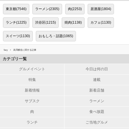
東京都(7546)
ラーメン(2305)
肉(2253)
居酒屋(1804)
ランチ(1225)
渋谷区(1215)
焼肉(1138)
カフェ(1130)
スイーツ(1130)
おもしろ・話題(1065)
favy
高澤醸造に関する記事
カテゴリ一覧
グルメイベント
今日は何の日
特集
連載
新着情報
新着店舗
サブスク
ラーメン
肉
食べ放題
ランチ
ご当地グルメ