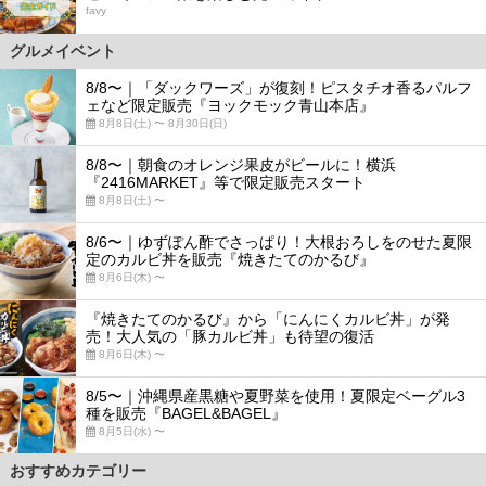
favy
グルメイベント
8/8〜｜「ダックワーズ」が復刻！ピスタチオ香るパルフ
ェなど限定販売『ヨックモック青山本店』
8月8日(土) 〜 8月30日(日)
8/8〜｜朝食のオレンジ果皮がビールに！横浜
『2416MARKET』等で限定販売スタート
8月8日(土) 〜
8/6〜｜ゆずぽん酢でさっぱり！大根おろしをのせた夏限
定のカルビ丼を販売『焼きたてのかるび』
8月6日(木) 〜
『焼きたてのかるび』から「にんにくカルビ丼」が発
売！大人気の「豚カルビ丼」も待望の復活
8月6日(木) 〜
8/5〜｜沖縄県産黒糖や夏野菜を使用！夏限定ベーグル3
種を販売『BAGEL&BAGEL』
8月5日(水) 〜
おすすめカテゴリー