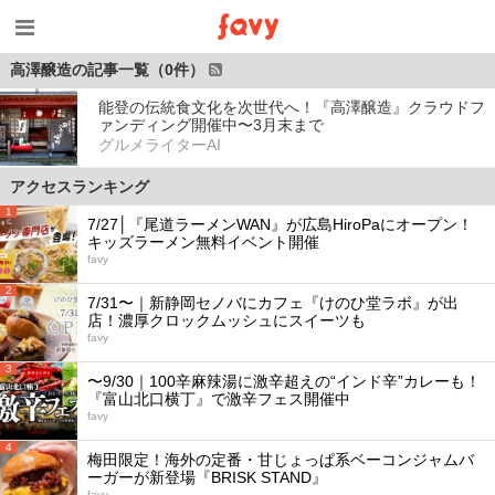
高澤醸造の記事一覧（0件）
能登の伝統食文化を次世代へ！『高澤醸造』クラウドフ
ァンディング開催中〜3月末まで
グルメライターAI
アクセスランキング
1
7/27│『尾道ラーメンWAN』が広島HiroPaにオープン！
キッズラーメン無料イベント開催
favy
2
7/31〜｜新静岡セノバにカフェ『けのひ堂ラボ』が出
店！濃厚クロックムッシュにスイーツも
favy
3
〜9/30｜100辛麻辣湯に激辛超えの“インド辛”カレーも！
『富山北口横丁』で激辛フェス開催中
favy
4
梅田限定！海外の定番・甘じょっぱ系ベーコンジャムバ
ーガーが新登場『BRISK STAND』
favy