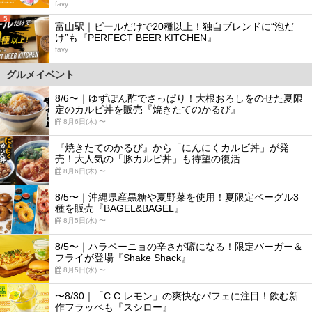
favy
5
富山駅｜ビールだけで20種以上！独自ブレンドに“泡だ
け”も『PERFECT BEER KITCHEN』
favy
グルメイベント
8/6〜｜ゆずぽん酢でさっぱり！大根おろしをのせた夏限
定のカルビ丼を販売『焼きたてのかるび』
8月6日(木) 〜
『焼きたてのかるび』から「にんにくカルビ丼」が発
売！大人気の「豚カルビ丼」も待望の復活
8月6日(木) 〜
8/5〜｜沖縄県産黒糖や夏野菜を使用！夏限定ベーグル3
種を販売『BAGEL&BAGEL』
8月5日(水) 〜
8/5〜｜ハラペーニョの辛さが癖になる！限定バーガー＆
フライが登場『Shake Shack』
8月5日(水) 〜
〜8/30｜「C.C.レモン」の爽快なパフェに注目！飲む新
作フラッペも『スシロー』