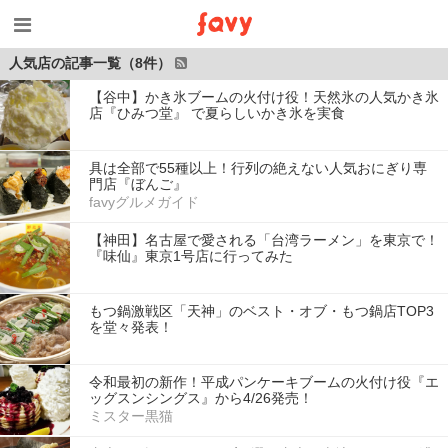
人気店の記事一覧（8件）
【谷中】かき氷ブームの火付け役！天然氷の人気かき氷
店『ひみつ堂』 で夏らしいかき氷を実食
具は全部で55種以上！行列の絶えない人気おにぎり専
門店『ぼんご』
favyグルメガイド
【神田】名古屋で愛される「台湾ラーメン」を東京で！
『味仙』東京1号店に行ってみた
もつ鍋激戦区「天神」のベスト・オブ・もつ鍋店TOP3
を堂々発表！
令和最初の新作！平成パンケーキブームの火付け役『エ
ッグスンシングス』から4/26発売！
ミスター黒猫