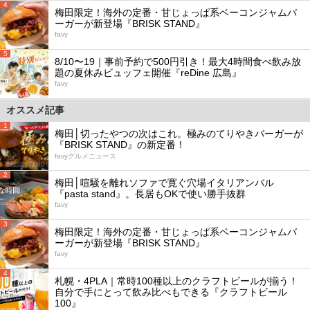
4
梅田限定！海外の定番・甘じょっぱ系ベーコンジャムバ
ーガーが新登場『BRISK STAND』
favy
5
8/10〜19｜事前予約で500円引き！最大4時間食べ飲み放
題の夏休みビュッフェ開催『reDine 広島』
favy
オススメ記事
1
梅田│切ったやつの次はこれ。極みのてりやきバーガーが
『BRISK STAND』の新定番！
favyグルメニュース
2
梅田│喧騒を離れソファで寛ぐ穴場イタリアンバル
『pasta stand』。長居もOKで使い勝手抜群
favy
3
梅田限定！海外の定番・甘じょっぱ系ベーコンジャムバ
ーガーが新登場『BRISK STAND』
favy
4
札幌・4PLA｜常時100種以上のクラフトビールが揃う！
自分で手にとって飲み比べもできる『クラフトビール
100』