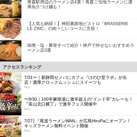
青森駅周辺のラーメン店4選！青森ご当地ラーメンに濃
厚魚介つけ麺も！
【人気も納得！】神田裏路地ビストロ『BRASSERIE
LE ZINC』の肉々しいコースに舌鼓！
味噌・塩・豚骨すべて紹介！神戸で外せないおすすめラ
ーメン店3選
アクセスランキング
1
7/31〜｜新静岡セノバにカフェ『けのひ堂ラボ』が出
店！濃厚クロックムッシュにスイーツも
favy
2
〜9/30｜100辛麻辣湯に激辛超えの“インド辛”カレーも！
『富山北口横丁』で激辛フェス開催中
favy
3
7/27│『尾道ラーメンWAN』が広島HiroPaにオープン！
キッズラーメン無料イベント開催
favy