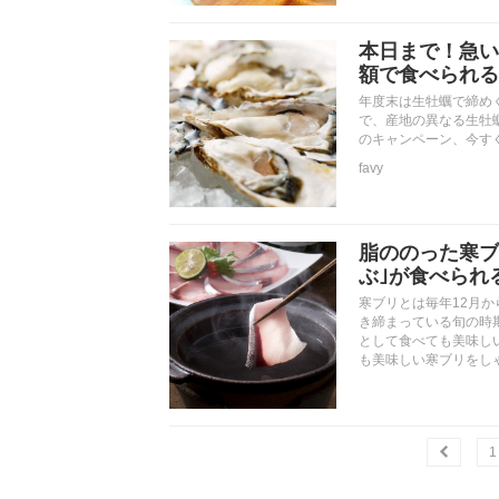
本日まで！急い
額で食べられる
年度末は生牡蠣で締めく
で、産地の異なる生牡
のキャンペーン、今す
favy
脂ののった寒ブ
ぶ｣が食べられ
寒ブリとは毎年12月
き締まっている旬の時
として食べても美味し
も美味しい寒ブリをし
1