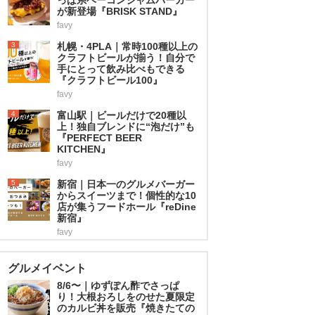
が新登場『BRISK STAND』
favy
3
札幌・4PLA｜常時100種以上の
クラフトビールが揃う！自分で
手にとって飲み比べもできる
『クラフトビール100』
favy
4
富山駅｜ビールだけで20種以
上！独自ブレンドに“泡だけ”も
『PERFECT BEER
KITCHEN』
favy
5
新宿｜日本一のグルメバーガー
からスイーツまで！個性的な10
店が集うフードホール『reDine
新宿』
favy
グルメイベント
8/6〜｜ゆずぽん酢でさっぱ
り！大根おろしをのせた夏限定
のカルビ丼を販売『焼きたての