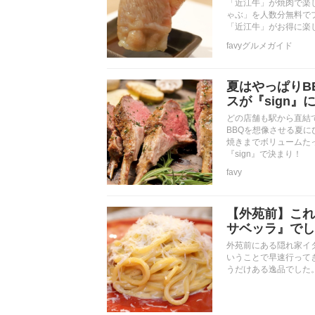
「近江牛」が焼肉で楽し
ゃぶ」を人数分無料でプ
「近江牛」がお得に楽し
favyグルメガイド
夏はやっぱりB
スが『sign』
どの店舗も駅から直結で
BBQを想像させる夏
焼きまでボリュームた
『sign』で決まり！
favy
【外苑前】これ
サベッラ』でし
外苑前にある隠れ家イ
いうことで早速行って
うだけある逸品でした