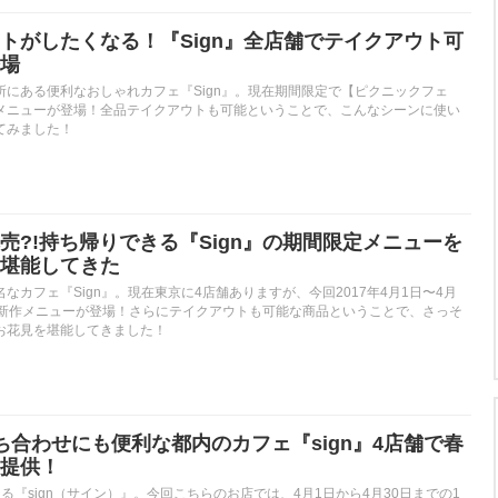
トがしたくなる！『Sign』全店舗でテイクアウト可
場
所にある便利なおしゃれカフェ『Sign』。現在期間限定で【ピクニックフェ
メニューが登場！全品テイクアウトも可能ということで、こんなシーンに使い
てみました！
売?!持ち帰りできる『Sign』の期間限定メニューを
堪能してきた
なカフェ『Sign』。現在東京に4店舗ありますが、今回2017年4月1日〜4月
の新作メニューが登場！さらにテイクアウトも可能な商品ということで、さっそ
お花見を堪能してきました！
ち合わせにも便利な都内のカフェ『sign』4店舗で春
提供！
る『sign（サイン）』。今回こちらのお店では、4月1日から4月30日までの1