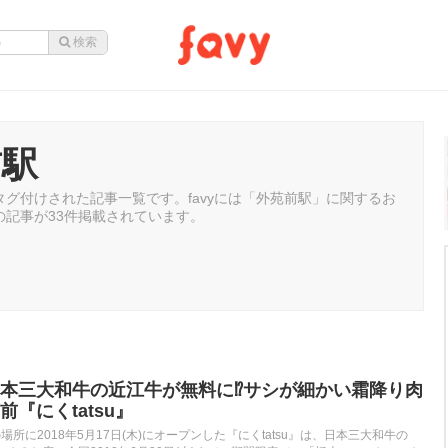
前駅
グ付けされた記事一覧です。favyには「外苑前駅」に関するお
の記事が33件掲載されています。
本三大和牛の近江牛が無料に⁉︎サシが細かい霜降り肉
『にくtatsu』
所に2018年5月17日(木)にオープンした『にくtatsu』は、日本三大和牛の