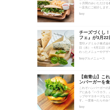
ヶ月間のみいただける
一足先にご紹介します
favy
チーズづくし！
フェ』が3月2
雪印メグミルク株式会
日（水）～4月11日
わったメニューやデザ
favyグルメニュース
【南青山】これ
ンバーガーを食
これぞハンバーガーの
アにある『ハラカラ。
ップやマヨネーズなど
す。一度食べたらやみ
favy