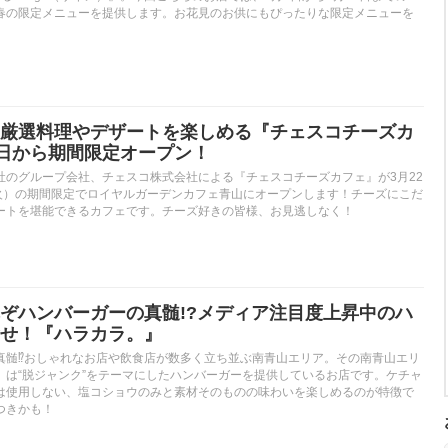
春の限定メニューを提供します。お花見のお供にもぴったりな限定メニューを
。
厳選料理やデザートを楽しめる『チェスコチーズカ
2日から期間限定オープン！
社のグループ会社、チェスコ株式会社による『チェスコチーズカフェ』が3月22
（火）の期間限定でロイヤルガーデンカフェ青山にオープンします！チーズにこだ
ートを堪能できるカフェです。チーズ好きの皆様、お見逃しなく！
ぞハンバーガーの真髄!?メディア注目度上昇中のハ
せ！『ハラカラ。』
真髄⁉︎おしゃれなお店や飲食店が数多く立ち並ぶ南青山エリア。その南青山エリ
』は“脱ジャンク”をテーマにしたハンバーガーを提供しているお店です。ケチャ
は使用しない、塩コショウのみと素材そのものの味わいを楽しめるのが特徴で
つきかも！