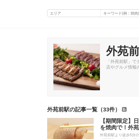
外苑
「外苑前駅」でタ
店やグルメ情報
外苑前駅の記事一覧（33件）
【期間限定】日
を焼肉で！外苑前
外苑前駅より徒歩5分の場