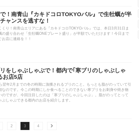
で！南青山『カキドコロTOKYOバル』で生牡蠣が半
チャンスを逃すな！
くり！南青山エリアにある『カキドコロTOKYOバル』では、本日3月31日ま
蠣の盛り合わせ「生牡蠣ONEプレート盛り」が半額でいただけます！今日まで
ぐお店に連絡を！！
リをしゃぶしゃぶで！都内で｢寒ブリのしゃぶしゃ
るお店5店
から翌年2月までの冬の時期に漁獲されるブリのこと。もっとも脂がのっていて引
期なのです。今この時期にしか食べることのできない寒ブリをお刺身や焼き物
いのですが、今回注目したのは「寒ブリのしゃぶしゃぶ」。脂がのってとって
ゃぶしゃぶできる都内のお店を紹介します。
2
3
4