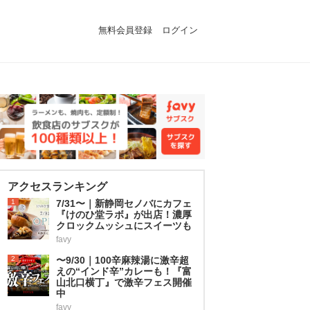
無料会員登録
ログイン
アクセスランキング
1
7/31〜｜新静岡セノバにカフェ
『けのひ堂ラボ』が出店！濃厚
クロックムッシュにスイーツも
favy
2
〜9/30｜100辛麻辣湯に激辛超
えの“インド辛”カレーも！『富
山北口横丁』で激辛フェス開催
中
favy