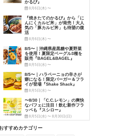
かるび』
8月6日(木) 〜
『焼きたてのかるび』から「に
んにくカルビ丼」が発売！大人
気の「豚カルビ丼」も待望の復
活
8月6日(木) 〜
8/5〜｜沖縄県産黒糖や夏野菜
を使用！夏限定ベーグル3種を
販売『BAGEL&BAGEL』
8月5日(水) 〜
8/5〜｜ハラペーニョの辛さが
癖になる！限定バーガー＆フラ
イが登場『Shake Shack』
8月5日(水) 〜
〜8/30｜「C.C.レモン」の爽快
なパフェに注目！飲む新作フラ
ッペも『スシロー』
8月5日(水) 〜 8月30日(日)
おすすめカテゴリー