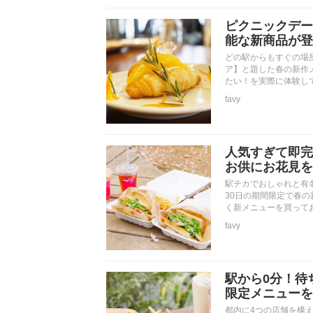
ピクニックデー
能な新商品が登
どの駅からもすぐの場
ア】と題した春の新作
たい！を実際に体験し
favy
人気すぎて即完
お供にお花見を
駅チカでおしゃれと有名
30日の期間限定で春
く新メニューを買って
favy
駅から0分！待
限定メニューを
都内に4つの店舗を構え