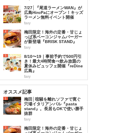
3
7/27│『尾道ラーメンWAN』が
広島HiroPaにオープン！キッズ
ラーメン無料イベント開催
favy
4
梅田限定！海外の定番・甘じょ
っぱ系ベーコンジャムバーガー
が新登場『BRISK STAND』
favy
5
8/10〜19｜事前予約で500円引
き！最大4時間食べ飲み放題の
夏休みビュッフェ開催『reDine
広島』
favy
オススメ記事
1
梅田│喧騒を離れソファで寛ぐ
穴場イタリアンバル『pasta
stand』。長居もOKで使い勝手
抜群
favy
2
梅田限定！海外の定番・甘じょ
っぱ系ベーコンジャムバーガー