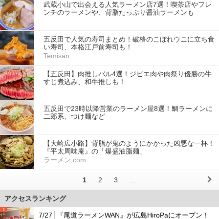
武蔵小山で出会える人気ラーメン店7選！喫茶店やフレ
ンチのラーメンや、背脂たっぷり醤油ラーメンも
五反田で人気の寿司まとめ！破格のこぼれウニに立ち食
い寿司、本格江戸前寿司も！
Temisan
【五反田】肉推しバル4選！ジビエ肉や肉祭り優勝の牛
すじ煮込み、和牛推しも！
五反田で23時以降営業のラーメン屋8選！鯛ラーメンに
二郎系、つけ麺など
【大崎広小路】背脂が鬼のようにかかった凶悪な一杯！
『平太周味庵』の「爆盛油脂麺」
ラーメン.com
1
2
3
…
アクセスランキング
1
7/27│『尾道ラーメンWAN』が広島HiroPaにオープン！