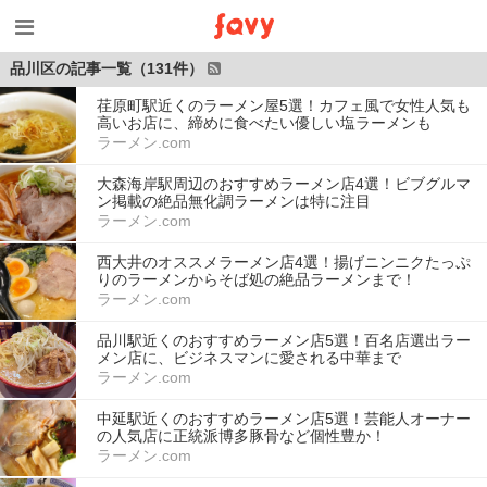
品川区の記事一覧（131件）
荏原町駅近くのラーメン屋5選！カフェ風で女性人気も
高いお店に、締めに食べたい優しい塩ラーメンも
ラーメン.com
大森海岸駅周辺のおすすめラーメン店4選！ビブグルマ
ン掲載の絶品無化調ラーメンは特に注目
ラーメン.com
西大井のオススメラーメン店4選！揚げニンニクたっぷ
りのラーメンからそば処の絶品ラーメンまで！
ラーメン.com
品川駅近くのおすすめラーメン店5選！百名店選出ラー
メン店に、ビジネスマンに愛される中華まで
ラーメン.com
中延駅近くのおすすめラーメン店5選！芸能人オーナー
の人気店に正統派博多豚骨など個性豊か！
ラーメン.com