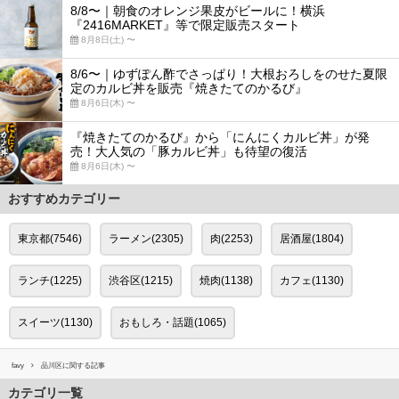
8/8〜｜朝食のオレンジ果皮がビールに！横浜
『2416MARKET』等で限定販売スタート
8月8日(土) 〜
8/6〜｜ゆずぽん酢でさっぱり！大根おろしをのせた夏限
定のカルビ丼を販売『焼きたてのかるび』
8月6日(木) 〜
『焼きたてのかるび』から「にんにくカルビ丼」が発
売！大人気の「豚カルビ丼」も待望の復活
8月6日(木) 〜
おすすめカテゴリー
東京都(7546)
ラーメン(2305)
肉(2253)
居酒屋(1804)
ランチ(1225)
渋谷区(1215)
焼肉(1138)
カフェ(1130)
スイーツ(1130)
おもしろ・話題(1065)
favy
品川区に関する記事
カテゴリ一覧