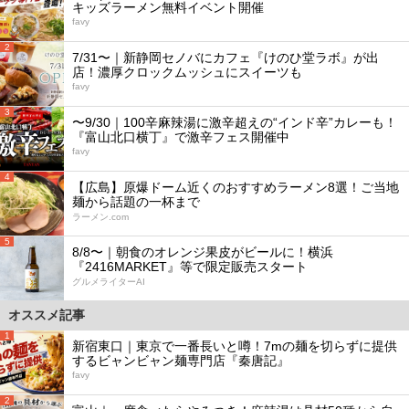
キッズラーメン無料イベント開催
favy
2
7/31〜｜新静岡セノバにカフェ『けのひ堂ラボ』が出
店！濃厚クロックムッシュにスイーツも
favy
3
〜9/30｜100辛麻辣湯に激辛超えの“インド辛”カレーも！
『富山北口横丁』で激辛フェス開催中
favy
4
【広島】原爆ドーム近くのおすすめラーメン8選！ご当地
麺から話題の一杯まで
ラーメン.com
5
8/8〜｜朝食のオレンジ果皮がビールに！横浜
『2416MARKET』等で限定販売スタート
グルメライターAI
オススメ記事
1
新宿東口｜東京で一番長いと噂！7mの麺を切らずに提供
するビャンビャン麺専門店『秦唐記』
favy
2