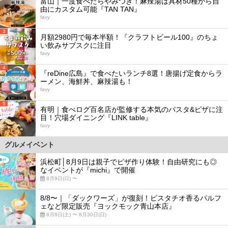
富山｜一度食べたらやみつき！麻辣湯は具材50種から自
由にカスタム可能『TAN TAN』
favy
3
月額2980円で毎本半額！『クラフトビール100』のちょ
い飲みサブスクに注目
favy
4
『reDine広島』で食べたいランチ8選！唐揚げ定食からラ
ーメン、海鮮丼、麻辣湯も！
favy
5
有明｜食べログ百名店が監修する本気のパスタ&ピザに注
目！穴場ダイニング『LINK table』
favy
グルメイベント
浜松町│8月9日は親子でピザ作り体験！自由研究にも◎
なイベントが『michi』で開催
8月9日(日) 〜
8/8〜｜「ダックワーズ」が復刻！ピスタチオ香るパルフ
ェなど限定販売『ヨックモック青山本店』
8月8日(土) 〜 8月30日(日)