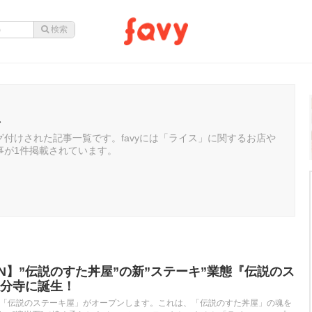
ス
付けされた記事一覧です。favyには「ライス」に関するお店や
事が1件掲載されています。
EN】”伝説のすた丼屋”の新”ステーキ”業態『伝説のス
分寺に誕生！
寺に「伝説のステーキ屋」がオープンします。これは、「伝説のすた丼屋」の魂を