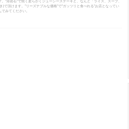
す。"溶岩石"で焼く柔らかくジューシーステーキと、なんと「ライス、スープ、
き)で頂けます。"リーズナブルな価格"で"ガッツリと食べれる"お店となってい
んでみてください。