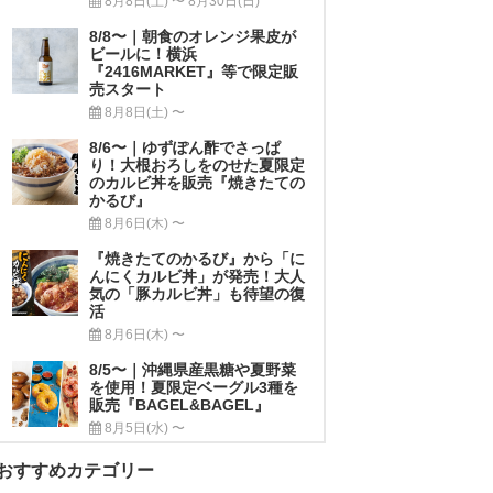
8月8日(土) 〜 8月30日(日)
8/8〜｜朝食のオレンジ果皮が
ビールに！横浜
『2416MARKET』等で限定販
売スタート
8月8日(土) 〜
8/6〜｜ゆずぽん酢でさっぱ
り！大根おろしをのせた夏限定
のカルビ丼を販売『焼きたての
かるび』
8月6日(木) 〜
『焼きたてのかるび』から「に
んにくカルビ丼」が発売！大人
気の「豚カルビ丼」も待望の復
活
8月6日(木) 〜
8/5〜｜沖縄県産黒糖や夏野菜
を使用！夏限定ベーグル3種を
販売『BAGEL&BAGEL』
8月5日(水) 〜
おすすめカテゴリー