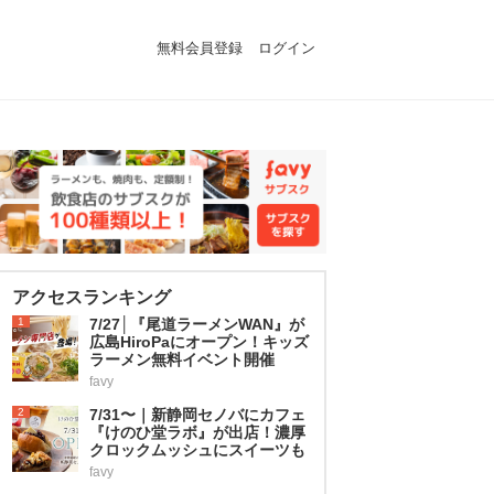
無料会員登録
ログイン
アクセスランキング
1
7/27│『尾道ラーメンWAN』が
広島HiroPaにオープン！キッズ
ラーメン無料イベント開催
favy
2
7/31〜｜新静岡セノバにカフェ
『けのひ堂ラボ』が出店！濃厚
クロックムッシュにスイーツも
favy