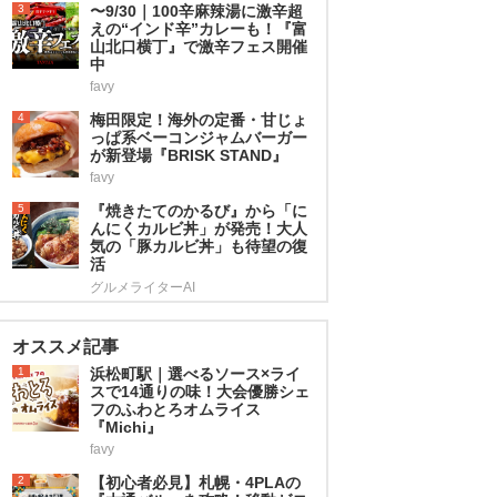
3
〜9/30｜100辛麻辣湯に激辛超
えの“インド辛”カレーも！『富
山北口横丁』で激辛フェス開催
中
favy
4
梅田限定！海外の定番・甘じょ
っぱ系ベーコンジャムバーガー
が新登場『BRISK STAND』
favy
5
『焼きたてのかるび』から「に
んにくカルビ丼」が発売！大人
気の「豚カルビ丼」も待望の復
活
グルメライターAI
オススメ記事
1
浜松町駅｜選べるソース×ライ
スで14通りの味！大会優勝シェ
フのふわとろオムライス
『Michi』
favy
2
【初心者必見】札幌・4PLAの