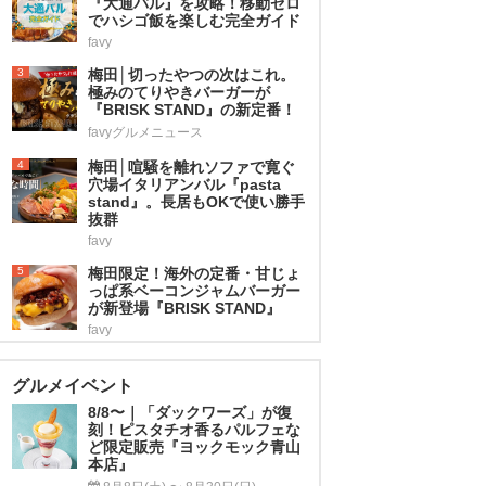
『大通バル』を攻略！移動ゼロ
でハシゴ飯を楽しむ完全ガイド
favy
3
梅田│切ったやつの次はこれ。
極みのてりやきバーガーが
『BRISK STAND』の新定番！
favyグルメニュース
4
梅田│喧騒を離れソファで寛ぐ
穴場イタリアンバル『pasta
stand』。長居もOKで使い勝手
抜群
favy
5
梅田限定！海外の定番・甘じょ
っぱ系ベーコンジャムバーガー
が新登場『BRISK STAND』
favy
グルメイベント
8/8〜｜「ダックワーズ」が復
刻！ピスタチオ香るパルフェな
ど限定販売『ヨックモック青山
本店』