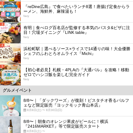
2
『reDine広島』で食べたいランチ8選！唐揚げ定食からラ
ーメン、海鮮丼、麻辣湯も！
favy
3
有明｜食べログ百名店が監修する本気のパスタ&ピザに注
目！穴場ダイニング『LINK table』
favy
4
浜松町駅｜選べるソース×ライスで14通りの味！大会優勝
シェフのふわとろオムライス『Michi』
favy
5
【初心者必見】札幌・4PLAの『大通バル』を攻略！移動
ゼロでハシゴ飯を楽しむ完全ガイド
favy
グルメイベント
8/8〜｜「ダックワーズ」が復刻！ピスタチオ香るパルフ
ェなど限定販売『ヨックモック青山本店』
8月8日(土) 〜 8月30日(日)
8/8〜｜朝食のオレンジ果皮がビールに！横浜
『2416MARKET』等で限定販売スタート
8月8日(土) 〜