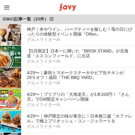
GWの記事一覧（23件）
神戸｜本やワイン、ハーブティーを愉しむ！母の日にぴ
ったりの体験型イベント開催『Öffen』
グルメライターAI
【5月限定】日本一に輝いた『BRISK STAND』が北海
道「エスコンフィールド」に出店
グルメライターAI
4/29〜｜豪快トマホークステーキやビア缶チキンが
29％オフ！成田『THE BBQ YARD』
グルメライターAI
4/29〜｜プリプリの「大海老天」が1本100円！『さん
天』でGW限定キャンペーン開催
グルメライターAI
4/29〜｜神戸限定の味が東京に！日本橋三越『カファレ
ル』で極上ブリオッシュ・コン・ジェラートを
グルメライターAI