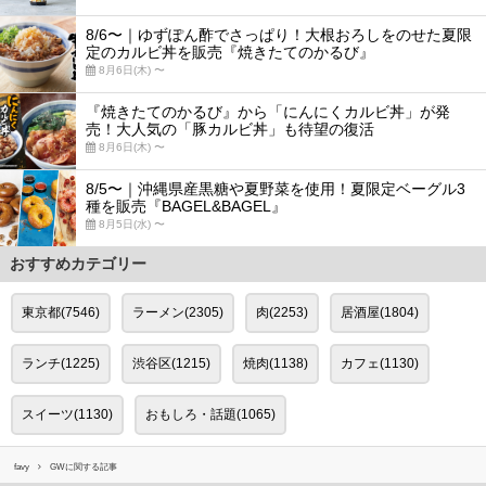
8/6〜｜ゆずぽん酢でさっぱり！大根おろしをのせた夏限
定のカルビ丼を販売『焼きたてのかるび』
8月6日(木) 〜
『焼きたてのかるび』から「にんにくカルビ丼」が発
売！大人気の「豚カルビ丼」も待望の復活
8月6日(木) 〜
8/5〜｜沖縄県産黒糖や夏野菜を使用！夏限定ベーグル3
種を販売『BAGEL&BAGEL』
8月5日(水) 〜
おすすめカテゴリー
東京都(7546)
ラーメン(2305)
肉(2253)
居酒屋(1804)
ランチ(1225)
渋谷区(1215)
焼肉(1138)
カフェ(1130)
スイーツ(1130)
おもしろ・話題(1065)
favy
GWに関する記事