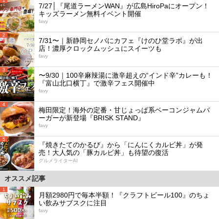
1
7/27│『尾道ラーメンWAN』が広島HiroPaにオープン！
キッズラーメン無料イベント開催
favy
2
7/31〜｜新静岡セノバにカフェ『けのひ堂ラボ』が出
店！濃厚クロックムッシュにスイーツも
favy
3
〜9/30｜100辛麻辣湯に激辛超えの“インド辛”カレーも！
『富山北口横丁』で激辛フェス開催中
favy
4
梅田限定！海外の定番・甘じょっぱ系ベーコンジャムバ
ーガーが新登場『BRISK STAND』
favy
5
『焼きたてのかるび』から「にんにくカルビ丼」が発
売！大人気の「豚カルビ丼」も待望の復活
グルメライターAI
オススメ記事
1
月額2980円で毎本半額！『クラフトビール100』のちょ
い飲みサブスクに注目
favy