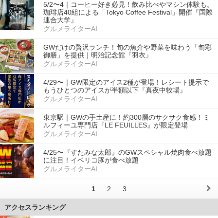
5/2〜4｜コーヒー好き必見！飲み比べやマシン体験も。
珈琲店40組による「Tokyo Coffee Festival」開催『国際
連合大学』
グルメライターAI
GWだけの贅沢ランチ！旬の魚介や野菜を味わう「旬彩
御膳」を提供｜明治記念館『羽衣』
グルメライターAI
4/29〜｜GW限定のアイス2種が登場！レシート提示で
もうひとつのアイスが半額以下『真夜中牧場』
グルメライターAI
東京駅｜GWの手土産に！約300層のサクサク食感！ミ
ルフィーユ専門店『LE FEUILLES』が限定登場
グルメライターAI
4/25〜『すたみな太郎』のGWスペシャル焼肉食べ放題
に注目！イベリコ豚が食べ放題
グルメライターAI
1
2
3
アクセスランキング