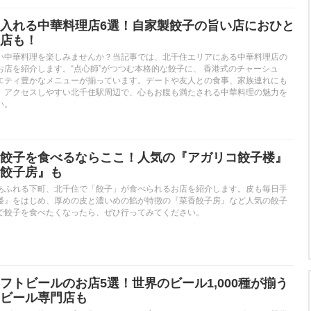
入れる中華料理店6選！自家製餃子の旨い店におひと
店も！
い中華料理を楽しみませんか？当記事では、北千住エリアにある中華料理店の
お店を紹介します。“点心師”がつつむ本格的な餃子に、 香港式のチャーシュ
エティ豊かなメニューが揃っています。デートや友人との食事、家族連れにも
。アクセスしやすい北千住駅周辺で、心もお腹も満たされる中華料理の魅力を
い。
餃子を食べるならここ！人気の『アガリコ餃子楼』
餃子房』も
あふれる下町、北千住で「餃子」が食べられるお店を紹介します。皮も毎日手
楼』をはじめ、厚めの皮と濃いめの餡が特徴の『菜香餃子房』など人気の餃子
で餃子を食べたくなったら、ぜひ行ってみてください。
フトビールのお店5選！世界のビール1,000種が揃う
ビール専門店も