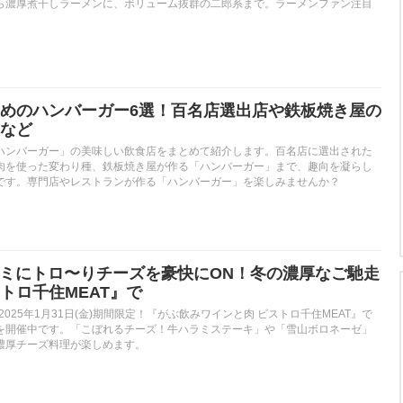
ら濃厚煮干しラーメンに、ボリューム抜群の二郎系まで。ラーメンファン注目
めのハンバーガー6選！百名店選出店や鉄板焼き屋の
など
ハンバーガー」の美味しい飲食店をまとめて紹介します。百名店に選出された
肉を使った変わり種、鉄板焼き屋が作る「ハンバーガー」まで、趣向を凝らし
です。専門店やレストランが作る「ハンバーガー」を楽しみませんか？
ハラミにトロ〜りチーズを豪快にON！冬の濃厚なご馳走
トロ千住MEAT』で
)〜2025年1月31日(金)期間限定！『がぶ飲みワインと肉 ビストロ千住MEAT』で
を開催中です。「こぼれるチーズ！牛ハラミステーキ」や「雪山ボロネーゼ」
濃厚チーズ料理が楽しめます。