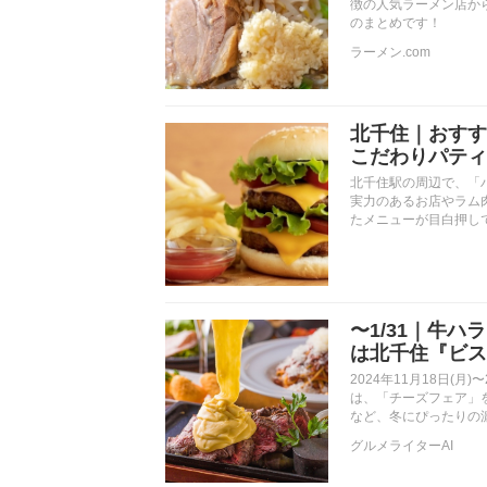
徴の人気ラーメン店か
のまとめです！
ラーメン.com
北千住｜おすす
こだわりパティ
北千住駅の周辺で、「
実力のあるお店やラム
たメニューが目白押し
〜1/31｜牛
は北千住『ビス
2024年11月18日(月
は、「チーズフェア」
など、冬にぴったりの
グルメライターAI