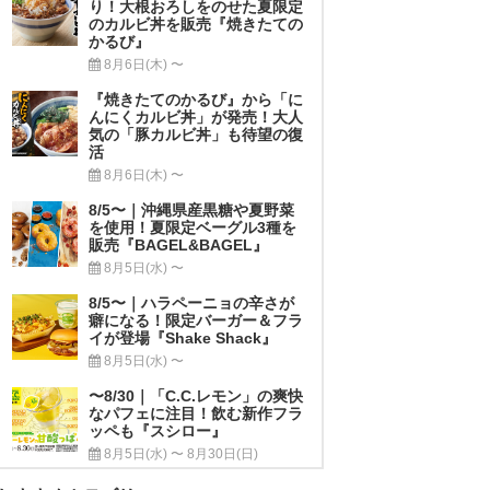
り！大根おろしをのせた夏限定
のカルビ丼を販売『焼きたての
かるび』
8月6日(木) 〜
『焼きたてのかるび』から「に
んにくカルビ丼」が発売！大人
気の「豚カルビ丼」も待望の復
活
8月6日(木) 〜
8/5〜｜沖縄県産黒糖や夏野菜
を使用！夏限定ベーグル3種を
販売『BAGEL&BAGEL』
8月5日(水) 〜
8/5〜｜ハラペーニョの辛さが
癖になる！限定バーガー＆フラ
イが登場『Shake Shack』
8月5日(水) 〜
〜8/30｜「C.C.レモン」の爽快
なパフェに注目！飲む新作フラ
ッペも『スシロー』
8月5日(水) 〜 8月30日(日)