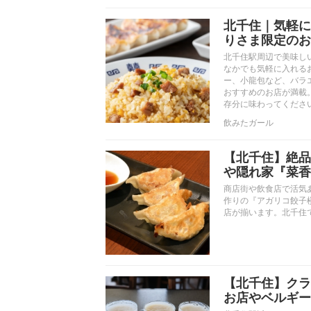
北千住｜気軽に
りさま限定のお
北千住駅周辺で美味し
なかでも気軽に入れる
ー、小龍包など、バラ
おすすめのお店が満載
存分に味わってくださ
飲みたガール
【北千住】絶品
や隠れ家『菜香
商店街や飲食店で活気
作りの『アガリコ餃子
店が揃います。北千住
【北千住】クラ
お店やベルギー