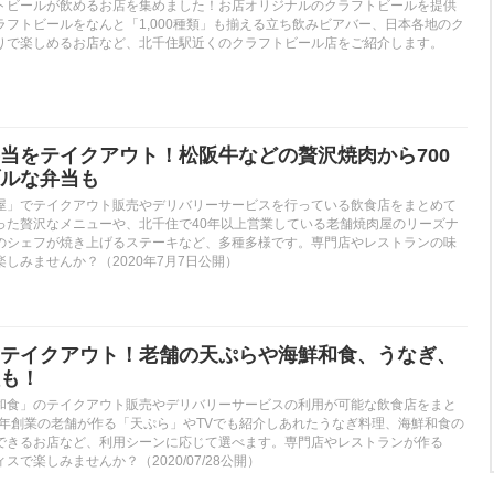
トビールが飲めるお店を集めました！お店オリジナルのクラフトビールを提供
フトビールをなんと「1,000種類」も揃える立ち飲みビアバー、日本各地のク
りで楽しめるお店など、北千住駅近くのクラフトビール店をご紹介します。
当をテイクアウト！松阪牛などの贅沢焼肉から700
ルな弁当も
屋」でテイクアウト販売やデリバリーサービスを行っている飲食店をまとめて
った贅沢なメニューや、北千住で40年以上営業している老舗焼肉屋のリーズナ
のシェフが焼き上げるステーキなど、多種多様です。専門店やレストランの味
しみませんか？（2020年7月7日公開）
テイクアウト！老舗の天ぷらや海鮮和食、うなぎ、
も！
和食」のテイクアウト販売やデリバリーサービスの利用が可能な飲食店をまと
7年創業の老舗が作る「天ぷら」やTVでも紹介しあれたうなぎ料理、海鮮和食の
できるお店など、利用シーンに応じて選べます。専門店やレストランが作る
で楽しみませんか？（2020/07/28公開）