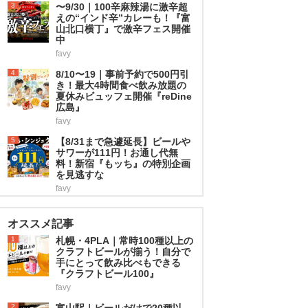
3
〜9/30｜100辛麻辣湯に激辛超
えの“インド辛”カレーも！『富
山北口横丁』で激辛フェス開催
中
favy
4
8/10〜19｜事前予約で500円引
き！最大4時間食べ飲み放題の
夏休みビュッフェ開催『reDine
広島』
favy
5
【8/31まで急遽延長】ビールや
サワーが111円！お通し代無
料！新宿『もッち』の特別企画
を見逃すな
favy
オススメ記事
1
札幌・4PLA｜常時100種以上の
クラフトビールが揃う！自分で
手にとって飲み比べもできる
『クラフトビール100』
favy
2
富山駅｜ビールだけで20種以