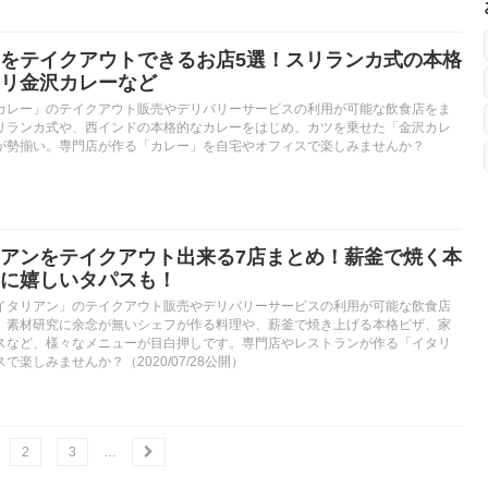
をテイクアウトできるお店5選！スリランカ式の本格
リ金沢カレーなど
カレー」のテイクアウト販売やデリバリーサービスの利用が可能な飲食店をま
リランカ式や、西インドの本格的なカレーをはじめ、カツを乗せた「金沢カレ
が勢揃い。専門店が作る「カレー」を自宅やオフィスで楽しみませんか？
アンをテイクアウト出来る7店まとめ！薪釜で焼く本
に嬉しいタパスも！
イタリアン」のテイクアウト販売やデリバリーサービスの利用が可能な飲食店
。素材研究に余念が無いシェフが作る料理や、薪釜で焼き上げる本格ピザ、家
スなど、様々なメニューが目白押しです。専門店やレストランが作る「イタリ
楽しみませんか？（2020/07/28公開）
2
3
…