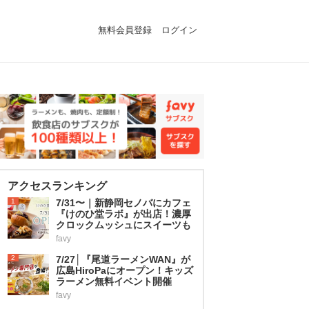
無料会員登録
ログイン
アクセスランキング
1
7/31〜｜新静岡セノバにカフェ
『けのひ堂ラボ』が出店！濃厚
クロックムッシュにスイーツも
favy
2
7/27│『尾道ラーメンWAN』が
広島HiroPaにオープン！キッズ
ラーメン無料イベント開催
favy