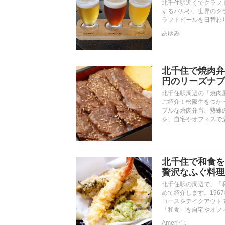
北千住駅近くでクラフ
するバルや、世界のクラ
ラフトビールを日替わ
あゆみ
北千住で焼肉弁
円のリーズナブ
北千住駅周辺の「焼肉
ご紹介！松阪牛をつか
ブルな焼肉弁当、熟練
を、自宅やオフィスで楽
北千住で和食を
贅沢なふぐ料理
北千住駅の周辺で、「
めて紹介します。196
コースをテイクアウト
「和食」を自宅やオフィス
Ameri･*:.