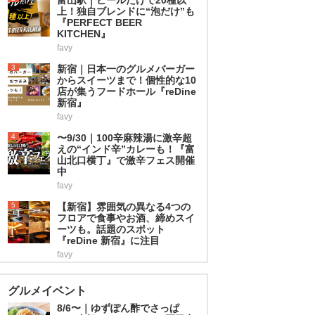
上！独自ブレンドに“泡だけ”も
『PERFECT BEER
KITCHEN』
favy
3
新宿｜日本一のグルメバーガー
からスイーツまで！個性的な10
店が集うフードホール『reDine
新宿』
favy
4
〜9/30｜100辛麻辣湯に激辛超
えの“インド辛”カレーも！『富
山北口横丁』で激辛フェス開催
中
favy
5
【新宿】雰囲気の異なる4つの
フロアで食事やお酒、締めスイ
ーツも。話題のスポット
『reDine 新宿』に注目
favy
グルメイベント
8/6〜｜ゆずぽん酢でさっぱ