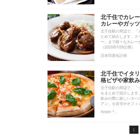
北千住でカレー
カレーやガッツ
北千住駅の周辺で、「
とめて紹介します。ス
ー」まで様々なカレー
（2020/07/28公開）
日本印度化計画
北千住でイタリ
格ピザや家飲み
北千住駅の周辺で、「
をまとめて紹介します
飲みの際に嬉しいタパ
アン」を自宅やオフィスで
Ameri･*:.
1