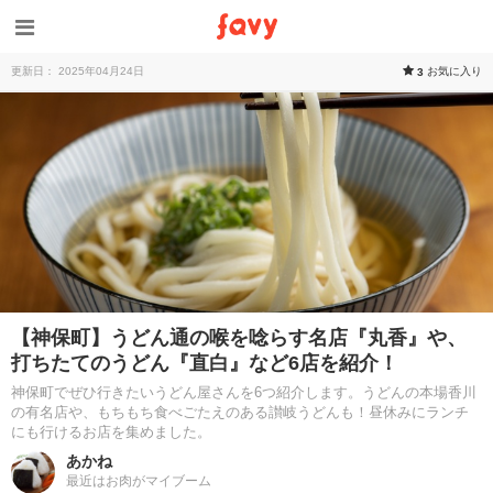
更新日： 2025年04月24日
お気に入り
3
【神保町】うどん通の喉を唸らす名店『丸香』や、
打ちたてのうどん『直白』など6店を紹介！
神保町でぜひ行きたいうどん屋さんを6つ紹介します。うどんの本場香川
の有名店や、もちもち食べごたえのある讃岐うどんも！昼休みにランチ
にも行けるお店を集めました。
あかね
最近はお肉がマイブーム