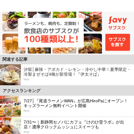
関連する記事
汐留│麻辣・アボカド・レモン・冷やし中華！夏季限定・
冷製まぜそば4種が新登場！『伊太そば』
favy
アクセスランキング
1
7/27│『尾道ラーメンWAN』が広島HiroPaにオープン！
キッズラーメン無料イベント開催
favy
2
7/31〜｜新静岡セノバにカフェ『けのひ堂ラボ』が出
店！濃厚クロックムッシュにスイーツも
favy