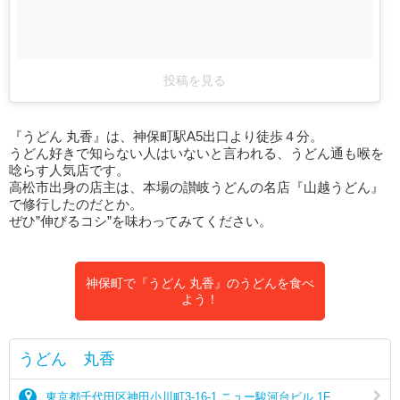
投稿を見る
『うどん 丸香』は、神保町駅A5出口より徒歩４分。
うどん好きで知らない人はいないと言われる、うどん通も喉を
唸らす人気店です。
高松市出身の店主は、本場の讃岐うどんの名店『山越うどん』
で修行したのだとか。
ぜひ”伸びるコシ”を味わってみてください。
神保町で『うどん 丸香』のうどんを食べ
よう！
うどん 丸香
東京都千代田区神田小川町3-16-1 ニュー駿河台ビル 1F