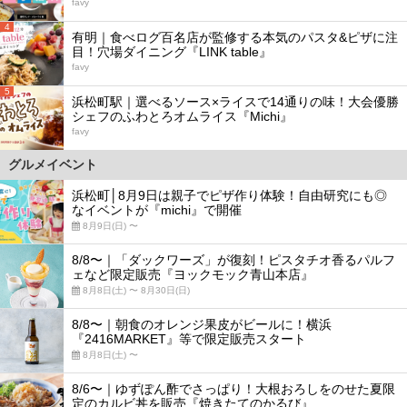
favy
4
有明｜食べログ百名店が監修する本気のパスタ&ピザに注
目！穴場ダイニング『LINK table』
favy
5
浜松町駅｜選べるソース×ライスで14通りの味！大会優勝
シェフのふわとろオムライス『Michi』
favy
グルメイベント
浜松町│8月9日は親子でピザ作り体験！自由研究にも◎
なイベントが『michi』で開催
8月9日(日) 〜
8/8〜｜「ダックワーズ」が復刻！ピスタチオ香るパルフ
ェなど限定販売『ヨックモック青山本店』
8月8日(土) 〜 8月30日(日)
8/8〜｜朝食のオレンジ果皮がビールに！横浜
『2416MARKET』等で限定販売スタート
8月8日(土) 〜
8/6〜｜ゆずぽん酢でさっぱり！大根おろしをのせた夏限
定のカルビ丼を販売『焼きたてのかるび』