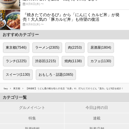
8月6日(木) 〜
『焼きたてのかるび』から「にんにくカルビ丼」が発
売！大人気の「豚カルビ丼」も待望の復活
8月6日(木) 〜
おすすめカテゴリー
東京都(7546)
ラーメン(2305)
肉(2253)
居酒屋(1804)
ランチ(1225)
渋谷区(1215)
焼肉(1138)
カフェ(1130)
スイーツ(1130)
おもしろ・話題(1065)
favy
東京都
【神保町】うどん通の喉を唸らす名店『丸香』や、打ちたてのうどん『直白』など6店を紹介！
カテゴリ一覧
グルメイベント
今日は何の日
特集
連載
新着情報
新着店舗