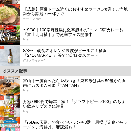
3
【広島】原爆ドーム近くのおすすめラーメン8選！ご当地
麺から話題の一杯まで
ラーメン.com
4
〜9/30｜100辛麻辣湯に激辛超えの“インド辛”カレーも！
『富山北口横丁』で激辛フェス開催中
favy
5
8/8〜｜朝食のオレンジ果皮がビールに！横浜
『2416MARKET』等で限定販売スタート
グルメライターAI
オススメ記事
1
富山｜一度食べたらやみつき！麻辣湯は具材50種から自
由にカスタム可能『TAN TAN』
favy
2
月額2980円で毎本半額！『クラフトビール100』のちょ
い飲みサブスクに注目
favy
3
『reDine広島』で食べたいランチ8選！唐揚げ定食からラ
ーメン、海鮮丼、麻辣湯も！