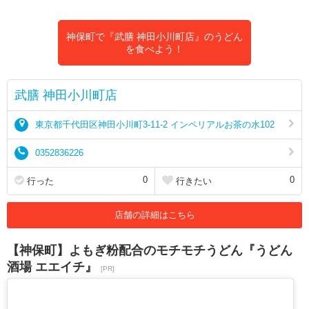
神保町で『武膳 神田小川町店』のうどん
を食べよう！
武膳 神田小川町店
東京都千代田区神田小川町3-11-2 インペリアルお茶の水102
0352836226
0
0
行った
行きたい
店舗の詳細はこちら
【神保町】よもぎ粉配合のモチモチうどん『うどん
酒場 エエイチ』
[PR]