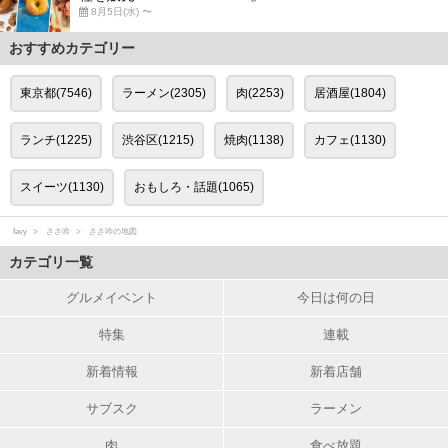
8月5日(水) 〜
おすすめカテゴリー
東京都(7546)
ラーメン(2305)
肉(2253)
居酒屋(1804)
ランチ(1225)
渋谷区(1215)
焼肉(1138)
カフェ(1130)
スイーツ(1130)
おもしろ・話題(1065)
favy
ささ吟
ささ吟の地図
カテゴリ一覧
グルメイベント
今日は何の日
特集
連載
新着情報
新着店舗
サブスク
ラーメン
肉
食べ放題