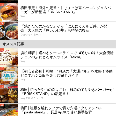
4
梅田限定！海外の定番・甘じょっぱ系ベーコンジャムバ
ーガーが新登場『BRISK STAND』
favy
5
『焼きたてのかるび』から「にんにくカルビ丼」が発
売！大人気の「豚カルビ丼」も待望の復活
グルメライターAI
オススメ記事
1
浜松町駅｜選べるソース×ライスで14通りの味！大会優勝
シェフのふわとろオムライス『Michi』
favy
2
【初心者必見】札幌・4PLAの『大通バル』を攻略！移動
ゼロでハシゴ飯を楽しむ完全ガイド
favy
3
梅田│切ったやつの次はこれ。極みのてりやきバーガーが
『BRISK STAND』の新定番！
favyグルメニュース
4
梅田│喧騒を離れソファで寛ぐ穴場イタリアンバル
『pasta stand』。長居もOKで使い勝手抜群