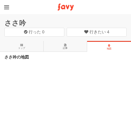
ささ吟
行った
0
行きたい
4
トップ
記事
地図
ささ吟の地図