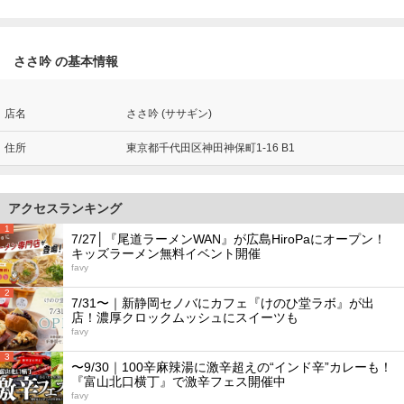
ささ吟 の基本情報
店名
ささ吟 (ササギン)
住所
東京都千代田区神田神保町1-16 B1
アクセスランキング
1
7/27│『尾道ラーメンWAN』が広島HiroPaにオープン！
キッズラーメン無料イベント開催
favy
2
7/31〜｜新静岡セノバにカフェ『けのひ堂ラボ』が出
店！濃厚クロックムッシュにスイーツも
favy
3
〜9/30｜100辛麻辣湯に激辛超えの“インド辛”カレーも！
『富山北口横丁』で激辛フェス開催中
favy