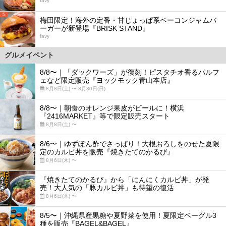
favy
5
梅田限定！海外の定番・甘じょっぱ系ベーコンジャムバ
ーガーが新登場『BRISK STAND』
favy
グルメイベント
8/8〜｜「ダックワーズ」が復刻！ピスタチオ香るパルフ
ェなど限定販売『ヨックモック青山本店』
8月8日(土) 〜 8月30日(日)
8/8〜｜朝食のオレンジ果皮がビールに！横浜
『2416MARKET』等で限定販売スタート
8月8日(土) 〜
8/6〜｜ゆずぽん酢でさっぱり！大根おろしをのせた夏限
定のカルビ丼を販売『焼きたてのかるび』
8月6日(木) 〜
『焼きたてのかるび』から「にんにくカルビ丼」が発
売！大人気の「豚カルビ丼」も待望の復活
8月6日(木) 〜
8/5〜｜沖縄県産黒糖や夏野菜を使用！夏限定ベーグル3
種を販売『BAGEL&BAGEL』