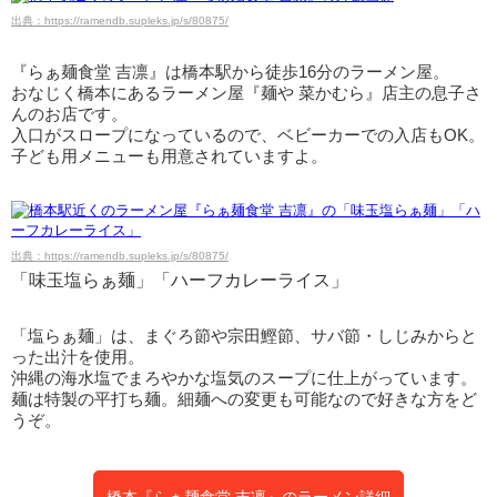
出典：https://ramendb.supleks.jp/s/80875/
『らぁ麺食堂 吉凛』は橋本駅から徒歩16分のラーメン屋。
おなじく橋本にあるラーメン屋『麺や 菜かむら』店主の息子さ
んのお店です。
入口がスロープになっているので、ベビーカーでの入店もOK。
子ども用メニューも用意されていますよ。
出典：https://ramendb.supleks.jp/s/80875/
「味玉塩らぁ麺」「ハーフカレーライス」
「塩らぁ麺」は、まぐろ節や宗田鰹節、サバ節・しじみからと
った出汁を使用。
沖縄の海水塩でまろやかな塩気のスープに仕上がっています。
麺は特製の平打ち麺。細麺への変更も可能なので好きな方をど
うぞ。
橋本『らぁ麺食堂 吉凛』のラーメン詳細