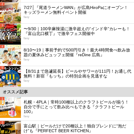
2
7/27│『尾道ラーメンWAN』が広島HiroPaにオープン！
キッズラーメン無料イベント開催
favy
3
〜9/30｜100辛麻辣湯に激辛超えの“インド辛”カレーも！
『富山北口横丁』で激辛フェス開催中
favy
4
8/10〜19｜事前予約で500円引き！最大4時間食べ飲み放
題の夏休みビュッフェ開催『reDine 広島』
favy
5
【8/31まで急遽延長】ビールやサワーが111円！お通し代
無料！新宿『もッち』の特別企画を見逃すな
favy
オススメ記事
1
札幌・4PLA｜常時100種以上のクラフトビールが揃う！
自分で手にとって飲み比べもできる『クラフトビール
100』
favy
2
富山駅｜ビールだけで20種以上！独自ブレンドに“泡だ
け”も『PERFECT BEER KITCHEN』