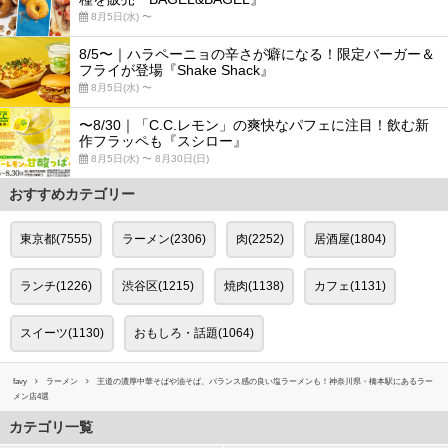
8月5日(水) 〜
8/5〜｜ハラペーニョの辛さが癖になる！限定バーガー＆
フライが登場『Shake Shack』
8月5日(水) 〜
〜8/30｜「C.C.レモン」の爽快なパフェに注目！飲む新
作フラッペも『スシロー』
8月5日(水) 〜 8月30日(日)
おすすめカテゴリー
東京都(7555)
ラーメン(2306)
肉(2252)
居酒屋(1804)
ランチ(1226)
渋谷区(1215)
焼肉(1138)
カフェ(1131)
スイーツ(1130)
おもしろ・話題(1064)
favy
ラーメン
王道の濃厚中華そばや油そば、バランス感の良い塩ラーメンも！神奈川県・橋本駅にあるラー
メン店4選
カテゴリ一覧