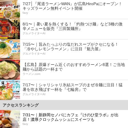
7/27│『尾道ラーメンWAN』が広島HiroPaにオープン！
キッズラーメン無料イベント開催
favy
8/1〜｜暑い夏を熱くする！「灼熱つけ麺」など3種の激
辛メニューを販売『三田製麺所』
グルメライターAI
7/15〜｜旨みたっぷりの塩だれスープがクセになる！
「冷やしレモンラーメン」に注目『魁力屋』
グルメライターAI
【広島】原爆ドーム近くのおすすめラーメン8選！ご当地
麺から話題の一杯まで
ラーメン.com
7/17〜｜シャリシャリ氷結スープのまぜ冷麺に注目！猛
暑を吹き飛ばす一杯を『七輪房』で
グルメライターAI
アクセスランキング
1
7/31〜｜新静岡セノバにカフェ『けのひ堂ラボ』が出
店！濃厚クロックムッシュにスイーツも
favy