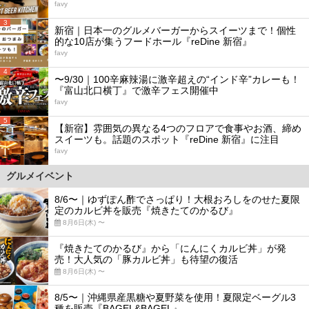
favy
3
新宿｜日本一のグルメバーガーからスイーツまで！個性
的な10店が集うフードホール『reDine 新宿』
favy
4
〜9/30｜100辛麻辣湯に激辛超えの“インド辛”カレーも！
『富山北口横丁』で激辛フェス開催中
favy
5
【新宿】雰囲気の異なる4つのフロアで食事やお酒、締め
スイーツも。話題のスポット『reDine 新宿』に注目
favy
グルメイベント
8/6〜｜ゆずぽん酢でさっぱり！大根おろしをのせた夏限
定のカルビ丼を販売『焼きたてのかるび』
8月6日(木) 〜
『焼きたてのかるび』から「にんにくカルビ丼」が発
売！大人気の「豚カルビ丼」も待望の復活
8月6日(木) 〜
8/5〜｜沖縄県産黒糖や夏野菜を使用！夏限定ベーグル3
種を販売『BAGEL&BAGEL』