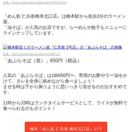
出典：https://ramendb.supleks.jp/s/65715.html
『めん処 仁兵衛橋本北口店』は橋本駅から徒歩2分のラーメン
屋。
「油そば」が人気のお店ですが、らーめんや餃子もメニューに
ラインナップしています。
出典：https://ramendb.supleks.jp/s/65715
「あぶらそば（並）」650円（税込）
人気の「あぶらそば」は1杯650円〜。専用のお酢やラー油をか
けて、タレを全体に絡めながら食べましょう！
まぜる時は下から掬うように思いっきり混ぜるのがおすすめで
す。
11時から15時はランチタイムサービスとして、ライスが無料で
食べられるのもポイント！
橋本『めん処 仁兵衛 橋本北口店』のラ