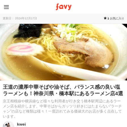
更新日： 2024年12月17日
お気に入り
3
王道の濃厚中華そばや油そば、バランス感の良い塩
ラーメンも！神奈川県・橋本駅にあるラーメン店4選
京王相模線や横浜線など様々な利用者が行き交う橋本駅周辺にあるラー
メン店を紹介します。中華そばからガッツリ好きにはたまらない“ラーチ
ャン”の店など種類は様々！一度訪れてみる価値大のお店が多く点在して
います。
kwei