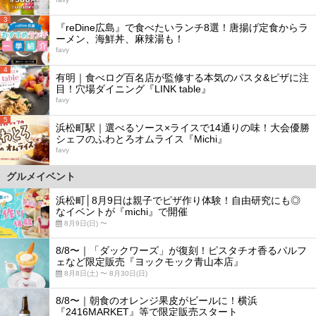
3
『reDine広島』で食べたいランチ8選！唐揚げ定食からラ
ーメン、海鮮丼、麻辣湯も！
favy
4
有明｜食べログ百名店が監修する本気のパスタ&ピザに注
目！穴場ダイニング『LINK table』
favy
5
浜松町駅｜選べるソース×ライスで14通りの味！大会優勝
シェフのふわとろオムライス『Michi』
favy
グルメイベント
浜松町│8月9日は親子でピザ作り体験！自由研究にも◎
なイベントが『michi』で開催
8月9日(日) 〜
8/8〜｜「ダックワーズ」が復刻！ピスタチオ香るパルフ
ェなど限定販売『ヨックモック青山本店』
8月8日(土) 〜 8月30日(日)
8/8〜｜朝食のオレンジ果皮がビールに！横浜
『2416MARKET』等で限定販売スタート