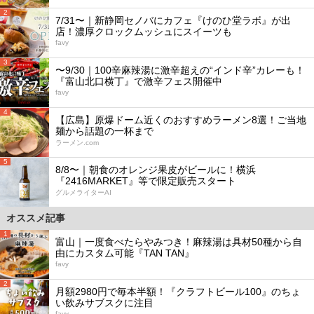
2
7/31〜｜新静岡セノバにカフェ『けのひ堂ラボ』が出
店！濃厚クロックムッシュにスイーツも
favy
3
〜9/30｜100辛麻辣湯に激辛超えの“インド辛”カレーも！
『富山北口横丁』で激辛フェス開催中
favy
4
【広島】原爆ドーム近くのおすすめラーメン8選！ご当地
麺から話題の一杯まで
ラーメン.com
5
8/8〜｜朝食のオレンジ果皮がビールに！横浜
『2416MARKET』等で限定販売スタート
グルメライターAI
オススメ記事
1
富山｜一度食べたらやみつき！麻辣湯は具材50種から自
由にカスタム可能『TAN TAN』
favy
2
月額2980円で毎本半額！『クラフトビール100』のちょ
い飲みサブスクに注目
favy