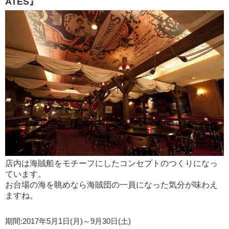
ATES』
店内は海賊船をモチーフにしたコンセプトのつくりになっ
ています。
お台場の海を眺めなら海賊団の一員になった気分が味わえ
ますね。
期間:2017年5月1日(月)～9月30日(土)