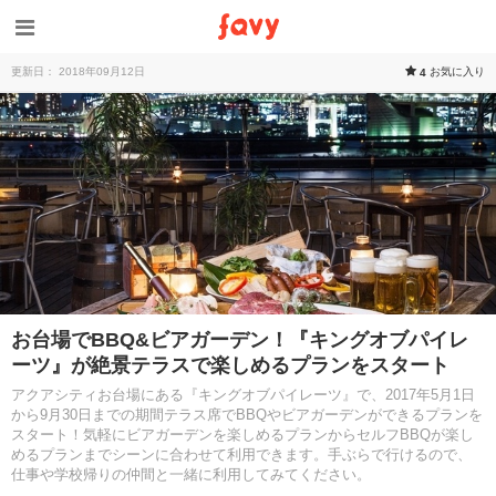
更新日： 2018年09月12日
お気に入り
4
お台場でBBQ&ビアガーデン！『キングオブパイレ
ーツ』が絶景テラスで楽しめるプランをスタート
アクアシティお台場にある『キングオブパイレーツ』で、2017年5月1日
から9月30日までの期間テラス席でBBQやビアガーデンができるプランを
スタート！気軽にビアガーデンを楽しめるプランからセルフBBQが楽し
めるプランまでシーンに合わせて利用できます。手ぶらで行けるので、
仕事や学校帰りの仲間と一緒に利用してみてください。