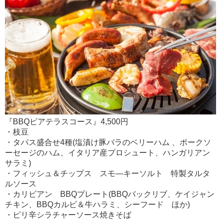
『BBQビアテラスコース』4,500円
・枝豆
・タパス盛合せ4種(塩漬け豚バラのベリーハム 、ポークソ
ーセージのハム、イタリア産プロシュート、ハンガリアン
サラミ)
・フィッシュ＆チップス スモ―キーソルト 特製タルタ
ルソース
・カリビアン BBQプレート(BBQバックリブ、ケイジャン
チキン、BBQカルビ＆牛ハラミ、シーフード ほか)
・ピリ辛シラチャーソース焼きそば