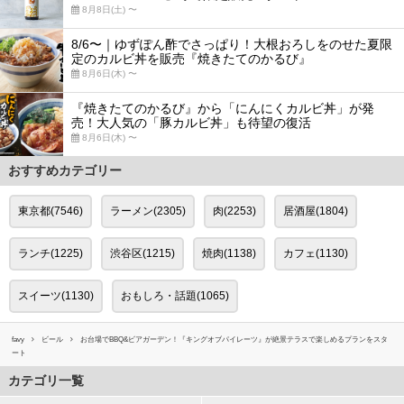
8月8日(土) 〜
8/6〜｜ゆずぽん酢でさっぱり！大根おろしをのせた夏限
定のカルビ丼を販売『焼きたてのかるび』
8月6日(木) 〜
『焼きたてのかるび』から「にんにくカルビ丼」が発
売！大人気の「豚カルビ丼」も待望の復活
8月6日(木) 〜
おすすめカテゴリー
東京都(7546)
ラーメン(2305)
肉(2253)
居酒屋(1804)
ランチ(1225)
渋谷区(1215)
焼肉(1138)
カフェ(1130)
スイーツ(1130)
おもしろ・話題(1065)
favy
ビール
お台場でBBQ&ビアガーデン！『キングオブパイレーツ』が絶景テラスで楽しめるプランをスタ
ート
カテゴリ一覧