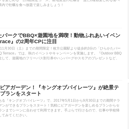
県内で牡蠣を食べ放題で楽しみましょう！
かたパークでBBQ×遊園地を満喫！動物ふれあいイベン
rrace』の2周年CPに注目
）〜11月30日（土）までの期間限定！枚方公園駅より徒歩約3分の「ひらかたパー
BBQ Terrace』では、秋のイベントやキャンペーンを実施します。『Outdoor BBQ
年を記念して、遊園地のフリーパス割引券やハンバーグやスモアのプレゼントなど、
。
&ビアガーデン！『キングオブパイレーツ』が絶景テ
プランをスタート
る『キングオブパイレーツ』で、2017年5月1日から9月30日までの期間テラ
ーデンができるプランをスタート！気軽にビアガーデンを楽しめるプランからセ
プランまでシーンに合わせて利用できます。手ぶらで行けるので、仕事や学校帰
してみてください。