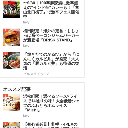
3
〜9/30｜100辛麻辣湯に激辛超
えの“インド辛”カレーも！『富
山北口横丁』で激辛フェス開催
中
favy
4
梅田限定！海外の定番・甘じょ
っぱ系ベーコンジャムバーガー
が新登場『BRISK STAND』
favy
5
『焼きたてのかるび』から「に
んにくカルビ丼」が発売！大人
気の「豚カルビ丼」も待望の復
活
グルメライターAI
オススメ記事
1
浜松町駅｜選べるソース×ライ
スで14通りの味！大会優勝シェ
フのふわとろオムライス
『Michi』
favy
2
【初心者必見】札幌・4PLAの