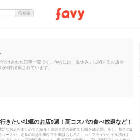
み
付けされた記事一覧です。favyには「夏休み」に関するお店や
事が3件掲載されています。
行きたい牡蠣のお店9選！高コスパの食べ放題など！
放題なお店をまとめてご紹介！漁師直送の新鮮な牡蠣を60分間、蒸し、焼きの2
るコースや、定番の焼き牡蠣や生牡蠣はもちろん、カキフライやオイル漬けま
プを楽しめる一日3組限定コース、産地直送の牡蠣を一度に2種類楽しめる食べ