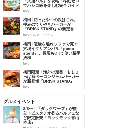
『大通バル』を攻略！移動ゼロ
でハシゴ飯を楽しむ完全ガイド
favy
3
梅田│切ったやつの次はこれ。
極みのてりやきバーガーが
『BRISK STAND』の新定番！
favyグルメニュース
4
梅田│喧騒を離れソファで寛ぐ
穴場イタリアンバル『pasta
stand』。長居もOKで使い勝手
抜群
favy
5
梅田限定！海外の定番・甘じょ
っぱ系ベーコンジャムバーガー
が新登場『BRISK STAND』
favy
グルメイベント
8/8〜｜「ダックワーズ」が復
刻！ピスタチオ香るパルフェな
ど限定販売『ヨックモック青山
本店』