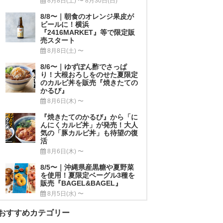
8月8日(土) 〜 8月30日(日)
8/8〜｜朝食のオレンジ果皮が
ビールに！横浜
『2416MARKET』等で限定販
売スタート
8月8日(土) 〜
8/6〜｜ゆずぽん酢でさっぱ
り！大根おろしをのせた夏限定
のカルビ丼を販売『焼きたての
かるび』
8月6日(木) 〜
『焼きたてのかるび』から「に
んにくカルビ丼」が発売！大人
気の「豚カルビ丼」も待望の復
活
8月6日(木) 〜
8/5〜｜沖縄県産黒糖や夏野菜
を使用！夏限定ベーグル3種を
販売『BAGEL&BAGEL』
8月5日(水) 〜
おすすめカテゴリー