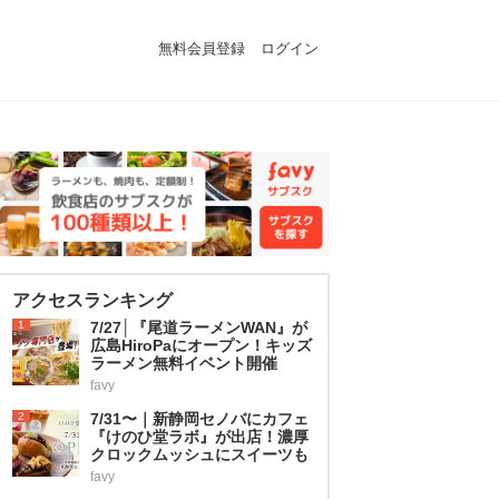
無料会員登録
ログイン
アクセスランキング
1
7/27│『尾道ラーメンWAN』が
広島HiroPaにオープン！キッズ
ラーメン無料イベント開催
favy
2
7/31〜｜新静岡セノバにカフェ
『けのひ堂ラボ』が出店！濃厚
クロックムッシュにスイーツも
favy