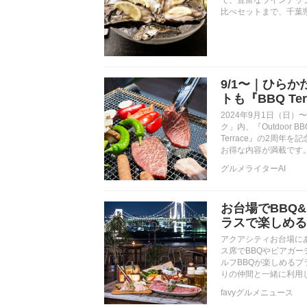
比べセットまで、千葉
9/1〜｜ひら
トも『BBQ Te
2024年9月1日（日
ク」内、『Outdoor 
Terrace』の2周
お得な内容が満載です
グルメライターAI
お台場でBBQ
ラスで楽しめる
アクアシティお台場にあ
ス席でBBQやビアガ
ルフBBQが楽しめる
りの仲間と一緒に利用
favyグルメニュース