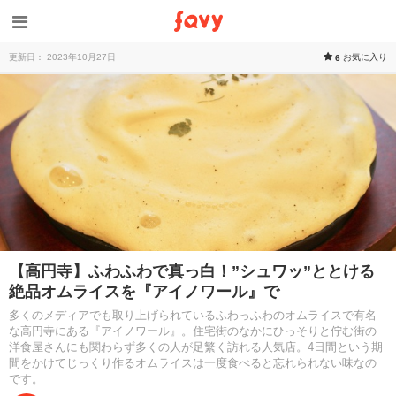
更新日： 2023年10月27日
お気に入り
6
【高円寺】ふわふわで真っ白！”シュワッ”ととける
絶品オムライスを『アイノワール』で
多くのメディアでも取り上げられているふわっふわのオムライスで有名
な高円寺にある『アイノワール』。住宅街のなかにひっそりと佇む街の
洋食屋さんにも関わらず多くの人が足繁く訪れる人気店。4日間という期
間をかけてじっくり作るオムライスは一度食べると忘れられない味なの
です。