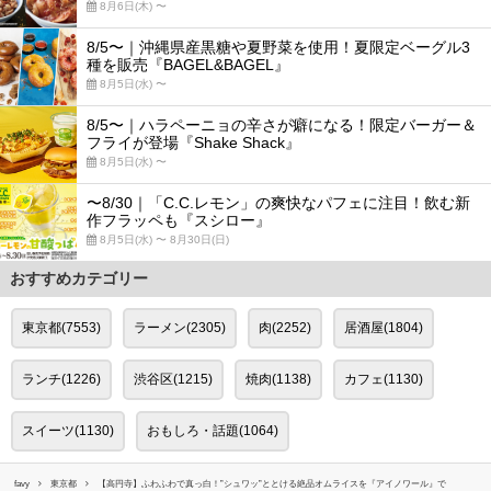
8月6日(木) 〜
8/5〜｜沖縄県産黒糖や夏野菜を使用！夏限定ベーグル3
種を販売『BAGEL&BAGEL』
8月5日(水) 〜
8/5〜｜ハラペーニョの辛さが癖になる！限定バーガー＆
フライが登場『Shake Shack』
8月5日(水) 〜
〜8/30｜「C.C.レモン」の爽快なパフェに注目！飲む新
作フラッペも『スシロー』
8月5日(水) 〜 8月30日(日)
おすすめカテゴリー
東京都(7553)
ラーメン(2305)
肉(2252)
居酒屋(1804)
ランチ(1226)
渋谷区(1215)
焼肉(1138)
カフェ(1130)
スイーツ(1130)
おもしろ・話題(1064)
favy
東京都
【高円寺】ふわふわで真っ白！”シュワッ”ととける絶品オムライスを『アイノワール』で