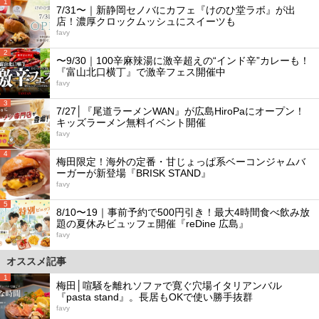
1
7/31〜｜新静岡セノバにカフェ『けのひ堂ラボ』が出
店！濃厚クロックムッシュにスイーツも
favy
2
〜9/30｜100辛麻辣湯に激辛超えの“インド辛”カレーも！
『富山北口横丁』で激辛フェス開催中
favy
3
7/27│『尾道ラーメンWAN』が広島HiroPaにオープン！
キッズラーメン無料イベント開催
favy
4
梅田限定！海外の定番・甘じょっぱ系ベーコンジャムバ
ーガーが新登場『BRISK STAND』
favy
5
8/10〜19｜事前予約で500円引き！最大4時間食べ飲み放
題の夏休みビュッフェ開催『reDine 広島』
favy
オススメ記事
1
梅田│喧騒を離れソファで寛ぐ穴場イタリアンバル
『pasta stand』。長居もOKで使い勝手抜群
favy