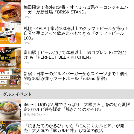
2
梅田限定！海外の定番・甘じょっぱ系ベーコンジャムバ
ーガーが新登場『BRISK STAND』
favy
3
札幌・4PLA｜常時100種以上のクラフトビールが揃う！
自分で手にとって飲み比べもできる『クラフトビール
100』
favy
4
富山駅｜ビールだけで20種以上！独自ブレンドに“泡だ
け”も『PERFECT BEER KITCHEN』
favy
5
新宿｜日本一のグルメバーガーからスイーツまで！個性
的な10店が集うフードホール『reDine 新宿』
favy
グルメイベント
8/6〜｜ゆずぽん酢でさっぱり！大根おろしをのせた夏限
定のカルビ丼を販売『焼きたてのかるび』
8月6日(木) 〜
『焼きたてのかるび』から「にんにくカルビ丼」が発
売！大人気の「豚カルビ丼」も待望の復活