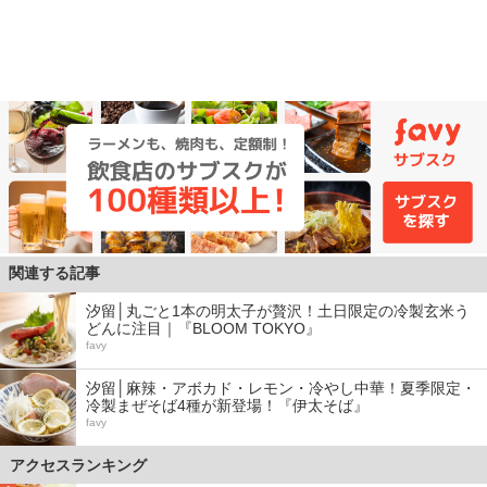
関連する記事
汐留│丸ごと1本の明太子が贅沢！土日限定の冷製玄米う
どんに注目｜『BLOOM TOKYO』
favy
汐留│麻辣・アボカド・レモン・冷やし中華！夏季限定・
冷製まぜそば4種が新登場！『伊太そば』
favy
アクセスランキング