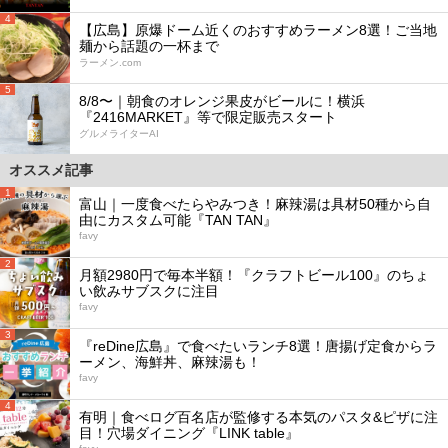
4
【広島】原爆ドーム近くのおすすめラーメン8選！ご当地
麺から話題の一杯まで
ラーメン.com
5
8/8〜｜朝食のオレンジ果皮がビールに！横浜
『2416MARKET』等で限定販売スタート
グルメライターAI
オススメ記事
1
富山｜一度食べたらやみつき！麻辣湯は具材50種から自
由にカスタム可能『TAN TAN』
favy
2
月額2980円で毎本半額！『クラフトビール100』のちょ
い飲みサブスクに注目
favy
3
『reDine広島』で食べたいランチ8選！唐揚げ定食からラ
ーメン、海鮮丼、麻辣湯も！
favy
4
有明｜食べログ百名店が監修する本気のパスタ&ピザに注
目！穴場ダイニング『LINK table』