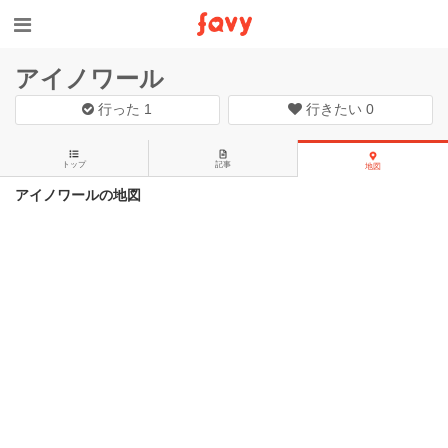
アイノワール
行った
1
行きたい
0
トップ
記事
地図
アイノワールの地図