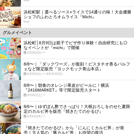
favy
5
浜松町駅｜選べるソース×ライスで14通りの味！大会優勝
シェフのふわとろオムライス『Michi』
favy
グルメイベント
浜松町│8月9日は親子でピザ作り体験！自由研究にも◎
なイベントが『michi』で開催
8月9日(日) 〜
8/8〜｜「ダックワーズ」が復刻！ピスタチオ香るパルフ
ェなど限定販売『ヨックモック青山本店』
8月8日(土) 〜 8月30日(日)
8/8〜｜朝食のオレンジ果皮がビールに！横浜
『2416MARKET』等で限定販売スタート
8月8日(土) 〜
8/6〜｜ゆずぽん酢でさっぱり！大根おろしをのせた夏限
定のカルビ丼を販売『焼きたてのかるび』
8月6日(木) 〜
『焼きたてのかるび』から「にんにくカルビ丼」が発
売！大人気の「豚カルビ丼」も待望の復活