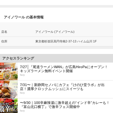
アイノワール の基本情報
店名
アイノワール (アイノワール)
住所
東京都杉並区高円寺南2-37-13 ハイム山川 1F
アクセスランキング
1
7/27│『尾道ラーメンWAN』が広島HiroPaにオープン！
キッズラーメン無料イベント開催
favy
2
7/31〜｜新静岡セノバにカフェ『けのひ堂ラボ』が出
店！濃厚クロックムッシュにスイーツも
favy
3
〜9/30｜100辛麻辣湯に激辛超えの“インド辛”カレーも！
『富山北口横丁』で激辛フェス開催中
favy