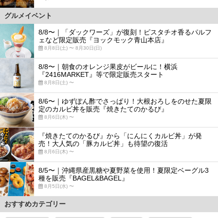
グルメイベント
8/8〜｜「ダックワーズ」が復刻！ピスタチオ香るパルフ
ェなど限定販売『ヨックモック青山本店』
8月8日(土) 〜 8月30日(日)
8/8〜｜朝食のオレンジ果皮がビールに！横浜
『2416MARKET』等で限定販売スタート
8月8日(土) 〜
8/6〜｜ゆずぽん酢でさっぱり！大根おろしをのせた夏限
定のカルビ丼を販売『焼きたてのかるび』
8月6日(木) 〜
『焼きたてのかるび』から「にんにくカルビ丼」が発
売！大人気の「豚カルビ丼」も待望の復活
8月6日(木) 〜
8/5〜｜沖縄県産黒糖や夏野菜を使用！夏限定ベーグル3
種を販売『BAGEL&BAGEL』
8月5日(水) 〜
おすすめカテゴリー