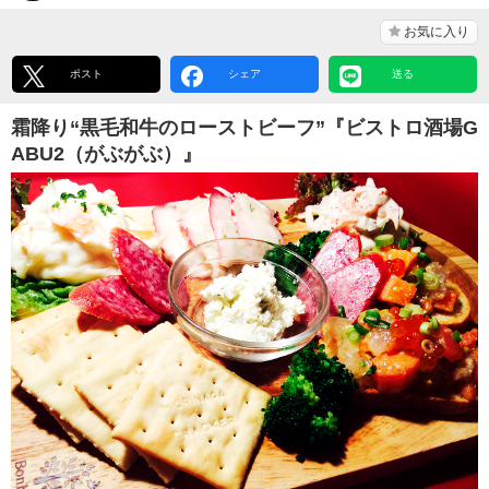
お気に入り
ポスト
シェア
送る
霜降り“黒毛和牛のローストビーフ”『ビストロ酒場G
ABU2（がぶがぶ）』