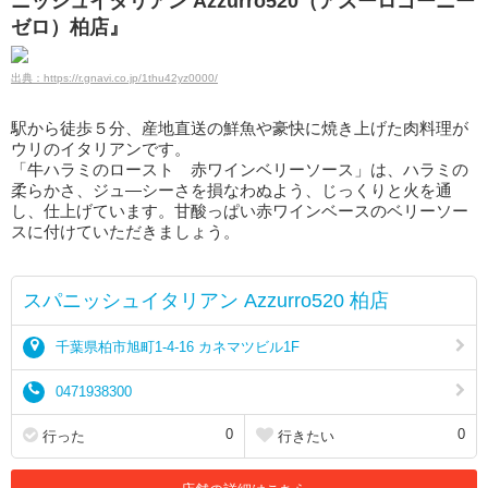
ニッシュイタリアン Azzurro520（アズーロゴーニー
ゼロ）柏店』
出典：https://r.gnavi.co.jp/1thu42yz0000/
駅から徒歩５分、産地直送の鮮魚や豪快に焼き上げた肉料理が
ウリのイタリアンです。
「牛ハラミのロースト 赤ワインベリーソース」は、ハラミの
柔らかさ、ジュ―シーさを損なわぬよう、じっくりと火を通
し、仕上げています。甘酸っぱい赤ワインベースのベリーソー
スに付けていただきましょう。
スパニッシュイタリアン Azzurro520 柏店
千葉県柏市旭町1-4-16 カネマツビル1F
0471938300
0
0
行った
行きたい