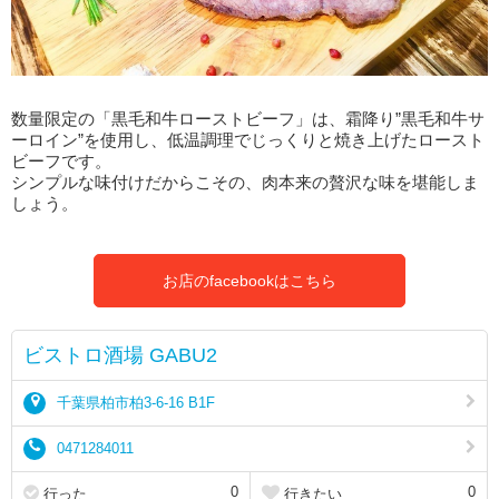
数量限定の「黒毛和牛ローストビーフ」は、霜降り”黒毛和牛サ
ーロイン”を使用し、低温調理でじっくりと焼き上げたロースト
ビーフです。
シンプルな味付けだからこその、肉本来の贅沢な味を堪能しま
しょう。
お店のfacebookはこちら
ビストロ酒場 GABU2
千葉県柏市柏3-6-16 B1F
0471284011
0
0
行った
行きたい