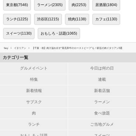
東京都(7546)
ラーメン(2305)
肉(2253)
居酒屋(1804)
ランチ(1225)
渋谷区(1215)
焼肉(1138)
カフェ(1130)
スイーツ(1130)
おもしろ・話題(1065)
favy
イタリアン
【千葉・柏】肉汁溢れ出す“黒毛和牛のローストビーフ”も！駅近の肉イタリアン5選
カテゴリ一覧
グルメイベント
今日は何の日
特集
連載
新着情報
新着店舗
サブスク
ラーメン
肉
食べ放題
ランチ
ご当地グルメ
おもしろ・話題
スイーツ