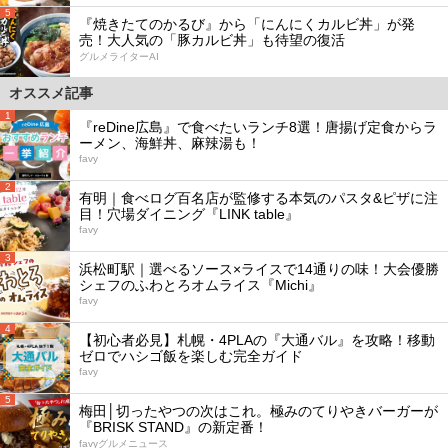
5
『焼きたてのかるび』から「にんにくカルビ丼」が発
売！大人気の「豚カルビ丼」も待望の復活
グルメライターAI
オススメ記事
1
『reDine広島』で食べたいランチ8選！唐揚げ定食からラ
ーメン、海鮮丼、麻辣湯も！
favy
2
有明｜食べログ百名店が監修する本気のパスタ&ピザに注
目！穴場ダイニング『LINK table』
favy
3
浜松町駅｜選べるソース×ライスで14通りの味！大会優勝
シェフのふわとろオムライス『Michi』
favy
4
【初心者必見】札幌・4PLAの『大通バル』を攻略！移動
ゼロでハシゴ飯を楽しむ完全ガイド
favy
5
梅田│切ったやつの次はこれ。極みのてりやきバーガーが
『BRISK STAND』の新定番！
favyグルメニュース