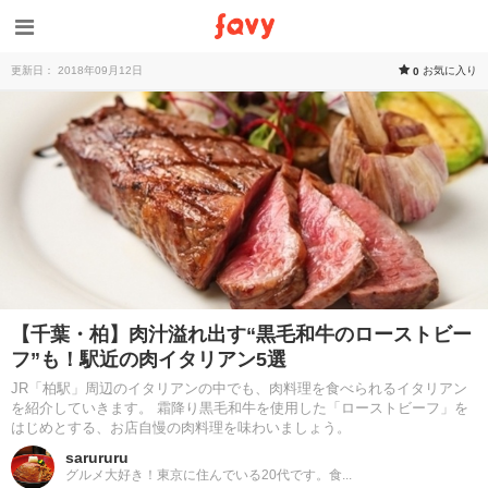
更新日： 2018年09月12日
お気に入り
0
【千葉・柏】肉汁溢れ出す“黒毛和牛のローストビー
フ”も！駅近の肉イタリアン5選
JR「柏駅」周辺のイタリアンの中でも、肉料理を食べられるイタリアン
を紹介していきます。 霜降り黒毛和牛を使用した「ローストビーフ」を
はじめとする、お店自慢の肉料理を味わいましょう。
sarururu
グルメ大好き！東京に住んでいる20代です。食...