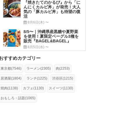
『焼きたてのかるび』から「に
んにくカルビ丼」が発売！大人
気の「豚カルビ丼」も待望の復
活
8月6日(木) 〜
8/5〜｜沖縄県産黒糖や夏野菜
を使用！夏限定ベーグル3種を
販売『BAGEL&BAGEL』
8月5日(水) 〜
おすすめカテゴリー
東京都(7546)
ラーメン(2305)
肉(2253)
居酒屋(1804)
ランチ(1225)
渋谷区(1215)
焼肉(1138)
カフェ(1130)
スイーツ(1130)
おもしろ・話題(1065)