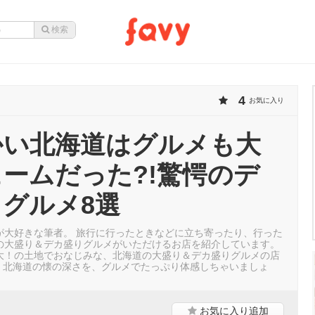
4
お気に入り
かい北海道はグルメも大
ームだった?!驚愕のデ
グルメ8選
が大好きな筆者。 旅行に行ったときなどに立ち寄ったり、行った
の大盛り＆デカ盛りグルメがいただけるお店を紹介しています。
大！の土地でおなじみな、北海道の大盛り＆デカ盛りグルメの店
。 北海道の懐の深さを、グルメでたっぷり体感しちゃいましょ
お気に入り
追加