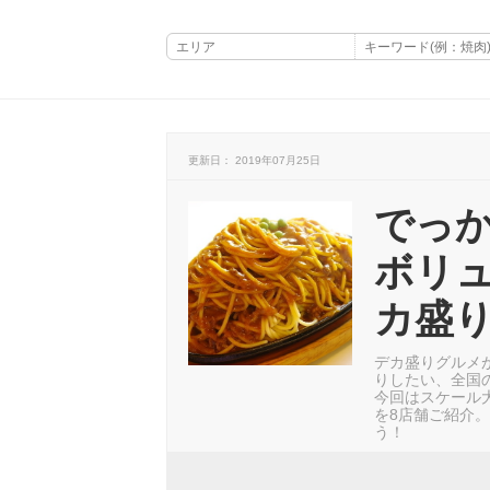
更新日： 2019年07月25日
でっ
ボリュ
カ盛り
デカ盛りグルメ
りしたい、全国
今回はスケール
を8店舗ご紹介
う！