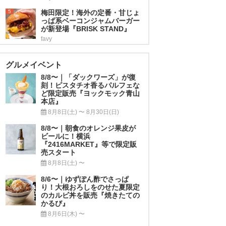
5
梅田限定！海外の定番・甘じょ
っぱ系ベーコンジャムバーガー
が新登場『BRISK STAND』
favy
グルメイベント
8/8〜｜「ダックワーズ」が復
刻！ピスタチオ香るパルフェな
ど限定販売『ヨックモック青山
本店』
8月8日(土) 〜 8月30日(日)
8/8〜｜朝食のオレンジ果皮が
ビールに！横浜
『2416MARKET』等で限定販
売スタート
8月8日(土) 〜
8/6〜｜ゆずぽん酢でさっぱ
り！大根おろしをのせた夏限定
のカルビ丼を販売『焼きたての
かるび』
8月6日(木) 〜