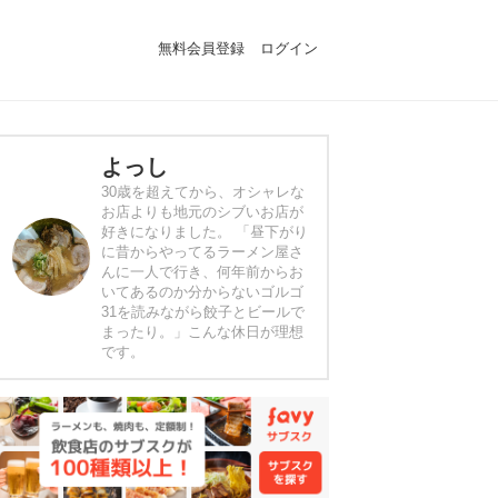
無料会員登録
ログイン
よっし
30歳を超えてから、オシャレな
お店よりも地元のシブいお店が
好きになりました。 「昼下がり
に昔からやってるラーメン屋さ
んに一人で行き、何年前からお
いてあるのか分からないゴルゴ
31を読みながら餃子とビールで
まったり。」こんな休日が理想
です。