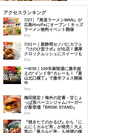
アクセスランキング
1
7/27│『尾道ラーメンWAN』が
広島HiroPaにオープン！キッズ
ラーメン無料イベント開催
favy
2
7/31〜｜新静岡セノバにカフェ
『けのひ堂ラボ』が出店！濃厚
クロックムッシュにスイーツも
favy
3
〜9/30｜100辛麻辣湯に激辛超
えの“インド辛”カレーも！『富
山北口横丁』で激辛フェス開催
中
favy
4
梅田限定！海外の定番・甘じょ
っぱ系ベーコンジャムバーガー
が新登場『BRISK STAND』
favy
5
『焼きたてのかるび』から「に
んにくカルビ丼」が発売！大人
気の「豚カルビ丼」も待望の復