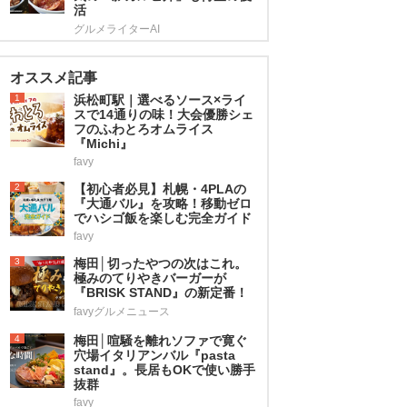
活
グルメライターAI
オススメ記事
1
浜松町駅｜選べるソース×ライ
スで14通りの味！大会優勝シェ
フのふわとろオムライス
『Michi』
favy
2
【初心者必見】札幌・4PLAの
『大通バル』を攻略！移動ゼロ
でハシゴ飯を楽しむ完全ガイド
favy
3
梅田│切ったやつの次はこれ。
極みのてりやきバーガーが
『BRISK STAND』の新定番！
favyグルメニュース
4
梅田│喧騒を離れソファで寛ぐ
穴場イタリアンバル『pasta
stand』。長居もOKで使い勝手
抜群
favy