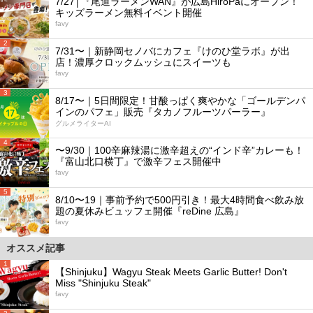
7/27│『尾道ラーメンWAN』が広島HiroPaにオープン！
キッズラーメン無料イベント開催
favy
2
7/31〜｜新静岡セノバにカフェ『けのひ堂ラボ』が出
店！濃厚クロックムッシュにスイーツも
favy
3
8/17〜｜5日間限定！甘酸っぱく爽やかな「ゴールデンパ
インのパフェ」販売『タカノフルーツパーラー』
グルメライターAI
4
〜9/30｜100辛麻辣湯に激辛超えの“インド辛”カレーも！
『富山北口横丁』で激辛フェス開催中
favy
5
8/10〜19｜事前予約で500円引き！最大4時間食べ飲み放
題の夏休みビュッフェ開催『reDine 広島』
favy
オススメ記事
1
【Shinjuku】Wagyu Steak Meets Garlic Butter! Don't
Miss "Shinjuku Steak"
favy