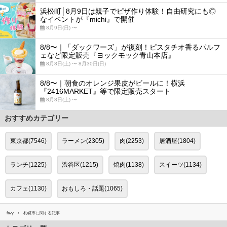
浜松町│8月9日は親子でピザ作り体験！自由研究にも◎
なイベントが『michi』で開催
8月9日(日) 〜
8/8〜｜「ダックワーズ」が復刻！ピスタチオ香るパルフ
ェなど限定販売『ヨックモック青山本店』
8月8日(土) 〜 8月30日(日)
8/8〜｜朝食のオレンジ果皮がビールに！横浜
『2416MARKET』等で限定販売スタート
8月8日(土) 〜
おすすめカテゴリー
東京都(7546)
ラーメン(2305)
肉(2253)
居酒屋(1804)
ランチ(1225)
渋谷区(1215)
焼肉(1138)
スイーツ(1134)
カフェ(1130)
おもしろ・話題(1065)
favy
札幌市に関する記事