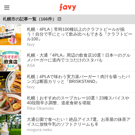
札幌市の記事一覧（166件）
札幌・4PLA｜常時100種以上のクラフトビールが揃
う！自分で手にとって飲み比べもできる『クラフトビー
ル100』
favy
札幌・大通『4PLA』周辺の飲食店10選！日本一のグル
メバーガーに道内でココだけのスタバも
ASA
札幌｜4PLAで味わう実力派バーガー！肉汁を吸ったバ
ンズは断面カリッと『BRISKSTAND』
favy
札幌｜おすすめのスープカレー10選！23種スパイスや
40段階辛さ調整、道産食材を堪能
Rika Okamoto
大通公園で食べたい！絶品アイス7選。お茶屋の抹茶ア
イスに放牧牛乳のソフトクリームも🍦
mogura.neko