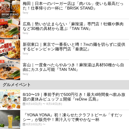
2
梅田｜日本一のバーガー店は「肉バル」使いも最高だっ
た！仕事帰りの一杯に『BRISK STAND』
favy
3
広島｜勢いが止まらない「麻辣湯」専門店！牡蠣や豚肉
など30種の具材から選ぶ『TAN TAN』
favy
4
新宿東口｜東京で一番長いと噂！7mの麺を切らずに提供
するビャンビャン麺専門店『秦唐記』
favy
5
富山｜一度食べたらやみつき！麻辣湯は具材50種から自
由にカスタム可能『TAN TAN』
favy
グルメイベント
8/10〜19｜事前予約で500円引き！最大4時間食べ飲み放
題の夏休みビュッフェ開催『reDine 広島』
8月10日(月) 〜 8月19日(水)
『YONA YONA』初！凍らせたクラフトビール「すだッ
シー」が販売中！果汁入りで爽やかな一杯
8月10日(月) 〜