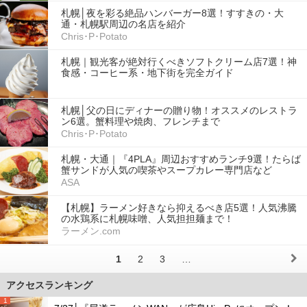
札幌│夜を彩る絶品ハンバーガー8選！すすきの・大
通・札幌駅周辺の名店を紹介
Chris･P･Potato
札幌｜観光客が絶対行くべきソフトクリーム店7選！神
食感・コーヒー系・地下街を完全ガイド
札幌│父の日にディナーの贈り物！オススメのレストラ
ン6選。蟹料理や焼肉、フレンチまで
Chris･P･Potato
札幌・大通｜『4PLA』周辺おすすめランチ9選！たらば
蟹サンドが人気の喫茶やスープカレー専門店など
ASA
【札幌】ラーメン好きなら抑えるべき店5選！人気沸騰
の水鶏系に札幌味噌、人気担担麺まで！
ラーメン.com
1
2
3
…
アクセスランキング
1