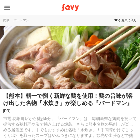
提供： バードマン
お気に入り
0
【熊本】朝一で捌く新鮮な鶏を使用！鶏の旨味が溶
け出した名物「水炊き」が楽しめる『バードマン』
[PR]
市電 花畑町駅から徒歩5分。『バードマン』は、毎朝新鮮な鶏肉を捌いて
提供する鶏料理や炭で焼き上げる焼鳥、さらに熊本名物の馬刺しが楽し
める居酒屋です。中でもおすすめは名物「水炊き」！手間隙かけてじっ
くり出汁を取ったスープはやみつきになりますよ。観光や出張などで熊