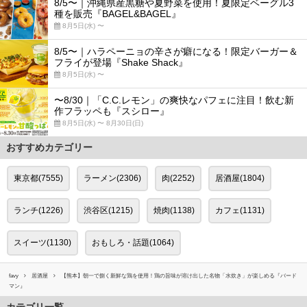
8/5〜｜沖縄県産黒糖や夏野菜を使用！夏限定ベーグル3
種を販売『BAGEL&BAGEL』
8月5日(水) 〜
8/5〜｜ハラペーニョの辛さが癖になる！限定バーガー＆
フライが登場『Shake Shack』
8月5日(水) 〜
〜8/30｜「C.C.レモン」の爽快なパフェに注目！飲む新
作フラッペも『スシロー』
8月5日(水) 〜 8月30日(日)
おすすめカテゴリー
東京都(7555)
ラーメン(2306)
肉(2252)
居酒屋(1804)
ランチ(1226)
渋谷区(1215)
焼肉(1138)
カフェ(1131)
スイーツ(1130)
おもしろ・話題(1064)
favy
居酒屋
【熊本】朝一で捌く新鮮な鶏を使用！鶏の旨味が溶け出した名物「水炊き」が楽しめる『バード
マン』