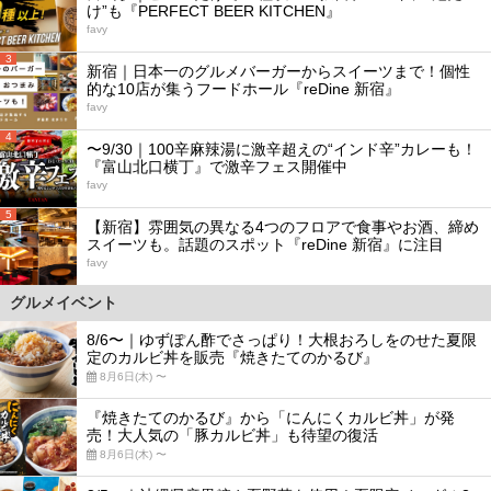
け”も『PERFECT BEER KITCHEN』
favy
3
新宿｜日本一のグルメバーガーからスイーツまで！個性
的な10店が集うフードホール『reDine 新宿』
favy
4
〜9/30｜100辛麻辣湯に激辛超えの“インド辛”カレーも！
『富山北口横丁』で激辛フェス開催中
favy
5
【新宿】雰囲気の異なる4つのフロアで食事やお酒、締め
スイーツも。話題のスポット『reDine 新宿』に注目
favy
グルメイベント
8/6〜｜ゆずぽん酢でさっぱり！大根おろしをのせた夏限
定のカルビ丼を販売『焼きたてのかるび』
8月6日(木) 〜
『焼きたてのかるび』から「にんにくカルビ丼」が発
売！大人気の「豚カルビ丼」も待望の復活
8月6日(木) 〜