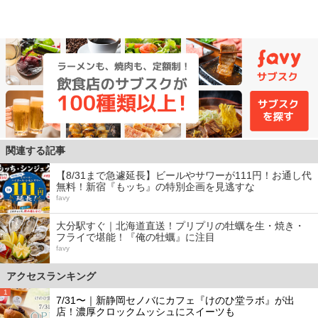
関連する記事
【8/31まで急遽延長】ビールやサワーが111円！お通し代
無料！新宿『もッち』の特別企画を見逃すな
favy
大分駅すぐ｜北海道直送！プリプリの牡蠣を生・焼き・
フライで堪能！『俺の牡蠣』に注目
favy
アクセスランキング
1
7/31〜｜新静岡セノバにカフェ『けのひ堂ラボ』が出
店！濃厚クロックムッシュにスイーツも