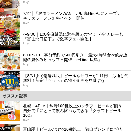
favy
2
7/27│『尾道ラーメンWAN』が広島HiroPaにオープン！
キッズラーメン無料イベント開催
favy
3
〜9/30｜100辛麻辣湯に激辛超えの“インド辛”カレーも！
『富山北口横丁』で激辛フェス開催中
favy
4
8/10〜19｜事前予約で500円引き！最大4時間食べ飲み放
題の夏休みビュッフェ開催『reDine 広島』
favy
5
【8/31まで急遽延長】ビールやサワーが111円！お通し代
無料！新宿『もッち』の特別企画を見逃すな
favy
オススメ記事
1
札幌・4PLA｜常時100種以上のクラフトビールが揃う！
自分で手にとって飲み比べもできる『クラフトビール
100』
favy
2
富山駅｜ビールだけで20種以上！独自ブレンドに“泡だ