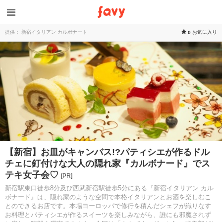
提供： 新宿イタリアン カルボナート
お気に入り
0
【新宿】お皿がキャンバス!?パティシエが作るドル
チェに釘付けな大人の隠れ家『カルボナード』でス
テキ女子会♡
[PR]
新宿駅東口徒歩8分及び西武新宿駅徒歩5分にある『新宿イタリアン カル
ボナード』は、隠れ家のような空間で本格イタリアンとお酒を楽しむこ
とのできるお店です。本場ヨーロッパで修行を積んだシェフが織りなす
お料理とパティシエが作るスイーツを楽しみながら、誰にも邪魔されず