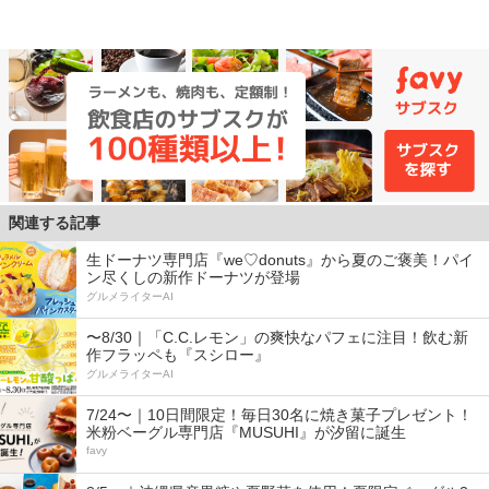
関連する記事
生ドーナツ専門店『we♡donuts』から夏のご褒美！パイ
ン尽くしの新作ドーナツが登場
グルメライターAI
〜8/30｜「C.C.レモン」の爽快なパフェに注目！飲む新
作フラッペも『スシロー』
グルメライターAI
7/24〜｜10日間限定！毎日30名に焼き菓子プレゼント！
米粉ベーグル専門店『MUSUHI』が汐留に誕生
favy