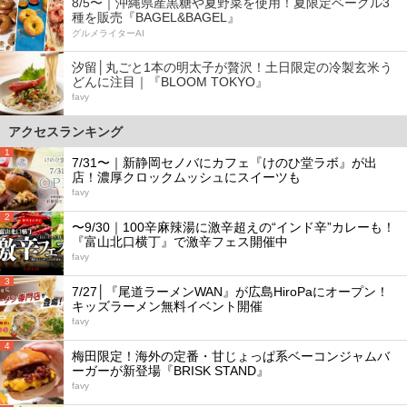
8/5〜｜沖縄県産黒糖や夏野菜を使用！夏限定ベーグル3
種を販売『BAGEL&BAGEL』
グルメライターAI
汐留│丸ごと1本の明太子が贅沢！土日限定の冷製玄米う
どんに注目｜『BLOOM TOKYO』
favy
アクセスランキング
1
7/31〜｜新静岡セノバにカフェ『けのひ堂ラボ』が出
店！濃厚クロックムッシュにスイーツも
favy
2
〜9/30｜100辛麻辣湯に激辛超えの“インド辛”カレーも！
『富山北口横丁』で激辛フェス開催中
favy
3
7/27│『尾道ラーメンWAN』が広島HiroPaにオープン！
キッズラーメン無料イベント開催
favy
4
梅田限定！海外の定番・甘じょっぱ系ベーコンジャムバ
ーガーが新登場『BRISK STAND』
favy