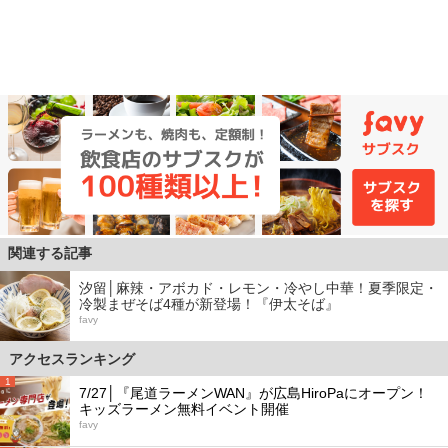
関連する記事
汐留│麻辣・アボカド・レモン・冷やし中華！夏季限定・
冷製まぜそば4種が新登場！『伊太そば』
favy
アクセスランキング
1
7/27│『尾道ラーメンWAN』が広島HiroPaにオープン！
キッズラーメン無料イベント開催
favy