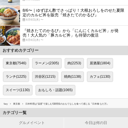
8/6〜｜ゆずぽん酢でさっぱり！大根おろしをのせた夏限
定のカルビ丼を販売『焼きたてのかるび』
8月6日(木) 〜
『焼きたてのかるび』から「にんにくカルビ丼」が発
売！大人気の「豚カルビ丼」も待望の復活
8月6日(木) 〜
おすすめカテゴリー
東京都(7546)
ラーメン(2305)
肉(2253)
居酒屋(1804)
ランチ(1225)
渋谷区(1215)
焼肉(1138)
カフェ(1130)
スイーツ(1130)
おもしろ・話題(1065)
favy
東京都
日本料理は“温度”で楽しむ⁉︎調理長のおもてなしを食べて感じる『日本橋 なだ万』
カテゴリ一覧
グルメイベント
今日は何の日