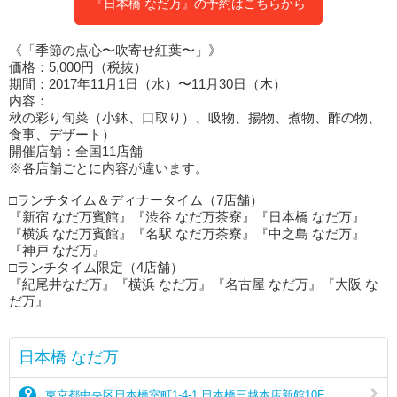
『日本橋 なだ万』の予約はこちらから
《「季節の点心〜吹寄せ紅葉〜」》
価格：5,000円（税抜）
期間：2017年11月1日（水）〜11月30日（木）
内容：
秋の彩り旬菜（小鉢、口取り）、吸物、揚物、煮物、酢の物、
食事、デザート）
開催店舗：全国11店舗
※各店舗ごとに内容が違います。
□ランチタイム＆ディナータイム（7店舗）
『新宿 なだ万賓館』『渋谷 なだ万茶寮』『日本橋 なだ万』
『横浜 なだ万賓館』『名駅 なだ万茶寮』『中之島 なだ万』
『神戸 なだ万』
□ランチタイム限定（4店舗）
『紀尾井なだ万』『横浜 なだ万』『名古屋 なだ万』『大阪 な
だ万』
日本橋 なだ万
東京都中央区日本橋室町1-4-1 日本橋三越本店新館10F