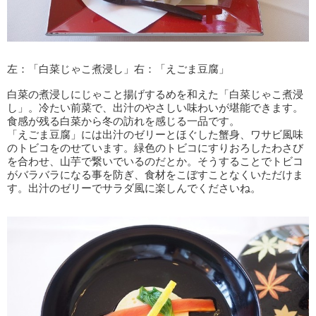
左：「白菜じゃこ煮浸し」右：「えごま豆腐」
白菜の煮浸しにじゃこと揚げするめを和えた「白菜じゃこ煮浸
し」。冷たい前菜で、出汁のやさしい味わいが堪能できます。
食感が残る白菜から冬の訪れを感じる一品です。
「えごま豆腐」には出汁のゼリーとほぐした蟹身、ワサビ風味
のトビコをのせています。緑色のトビコにすりおろしたわさび
を合わせ、山芋で繋いでいるのだとか。そうすることでトビコ
がバラバラになる事を防ぎ、食材をこぼすことなくいただけま
す。出汁のゼリーでサラダ風に楽しんでくださいね。