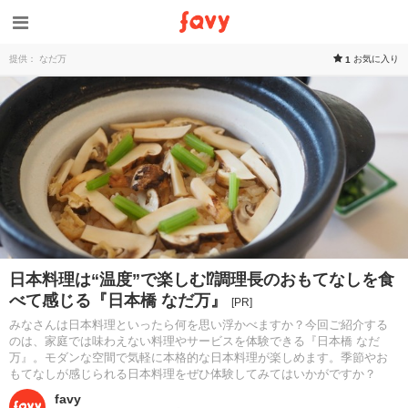
提供： なだ万
お気に入り
1
日本料理は“温度”で楽しむ⁉︎調理長のおもてなしを食
べて感じる『日本橋 なだ万』
[PR]
みなさんは日本料理といったら何を思い浮かべますか？今回ご紹介する
のは、家庭では味わえない料理やサービスを体験できる『日本橋 なだ
万』。モダンな空間で気軽に本格的な日本料理が楽しめます。季節やお
もてなしが感じられる日本料理をぜひ体験してみてはいかがですか？
favy