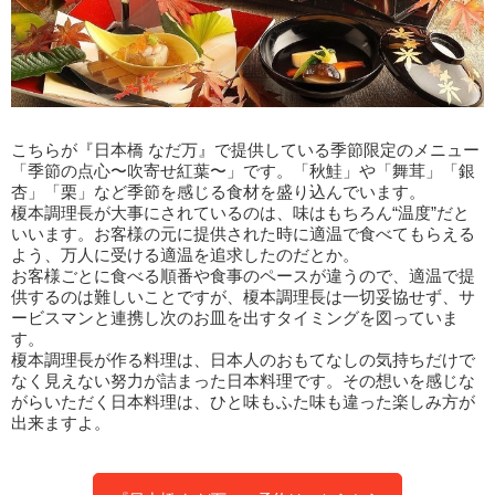
こちらが『日本橋 なだ万』で提供している季節限定のメニュー
「季節の点心〜吹寄せ紅葉〜」です。「秋鮭」や「舞茸」「銀
杏」「栗」など季節を感じる食材を盛り込んでいます。
榎本調理長が大事にされているのは、味はもちろん“温度”だと
いいます。お客様の元に提供された時に適温で食べてもらえる
よう、万人に受ける適温を追求したのだとか。
お客様ごとに食べる順番や食事のペースが違うので、適温で提
供するのは難しいことですが、榎本調理長は一切妥協せず、サ
ービスマンと連携し次のお皿を出すタイミングを図っていま
す。
榎本調理長が作る料理は、日本人のおもてなしの気持ちだけで
なく見えない努力が詰まった日本料理です。その想いを感じな
がらいただく日本料理は、ひと味もふた味も違った楽しみ方が
出来ますよ。