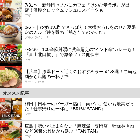
2
7/31〜｜新静岡セノバにカフェ『けのひ堂ラボ』が出
店！濃厚クロックムッシュにスイーツも
favy
3
8/6〜｜ゆずぽん酢でさっぱり！大根おろしをのせた夏限
定のカルビ丼を販売『焼きたてのかるび』
グルメライターAI
4
〜9/30｜100辛麻辣湯に激辛超えの“インド辛”カレーも！
『富山北口横丁』で激辛フェス開催中
favy
5
【広島】原爆ドーム近くのおすすめラーメン8選！ご当地
麺から話題の一杯まで
ラーメン.com
オススメ記事
1
梅田｜日本一のバーガー店は「肉バル」使いも最高だっ
た！仕事帰りの一杯に『BRISK STAND』
favy
2
広島｜勢いが止まらない「麻辣湯」専門店！牡蠣や豚肉
など30種の具材から選ぶ『TAN TAN』
favy