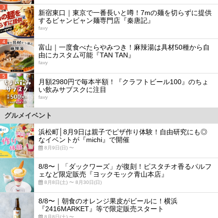
3
新宿東口｜東京で一番長いと噂！7mの麺を切らずに提供
するビャンビャン麺専門店『秦唐記』
favy
4
富山｜一度食べたらやみつき！麻辣湯は具材50種から自
由にカスタム可能『TAN TAN』
favy
5
月額2980円で毎本半額！『クラフトビール100』のちょ
い飲みサブスクに注目
favy
グルメイベント
浜松町│8月9日は親子でピザ作り体験！自由研究にも◎
なイベントが『michi』で開催
8月9日(日) 〜
8/8〜｜「ダックワーズ」が復刻！ピスタチオ香るパルフ
ェなど限定販売『ヨックモック青山本店』
8月8日(土) 〜 8月30日(日)
8/8〜｜朝食のオレンジ果皮がビールに！横浜
『2416MARKET』等で限定販売スタート
8月8日(土) 〜