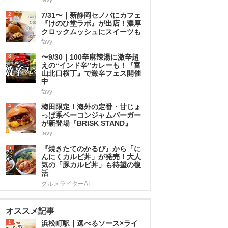
2
7/31〜｜新静岡セノバにカフェ
『けのひ堂ラボ』が出店！濃厚
クロックムッシュにスイーツも
favy
3
〜9/30｜100辛麻辣湯に激辛超
えの“インド辛”カレーも！『富
山北口横丁』で激辛フェス開催
中
favy
4
梅田限定！海外の定番・甘じょ
っぱ系ベーコンジャムバーガー
が新登場『BRISK STAND』
favy
5
『焼きたてのかるび』から「に
んにくカルビ丼」が発売！大人
気の「豚カルビ丼」も待望の復
活
グルメライターAI
オススメ記事
1
浜松町駅｜選べるソース×ライ