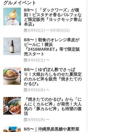
グルメイベント
8/8〜｜「ダックワーズ」が復
刻！ピスタチオ香るパルフェな
ど限定販売『ヨックモック青山
本店』
8月8日(土) 〜 8月30日(日)
8/8〜｜朝食のオレンジ果皮が
ビールに！横浜
『2416MARKET』等で限定販
売スタート
8月8日(土) 〜
8/6〜｜ゆずぽん酢でさっぱ
り！大根おろしをのせた夏限定
のカルビ丼を販売『焼きたての
かるび』
8月6日(木) 〜
『焼きたてのかるび』から「に
んにくカルビ丼」が発売！大人
気の「豚カルビ丼」も待望の復
活
8月6日(木) 〜
8/5〜｜沖縄県産黒糖や夏野菜