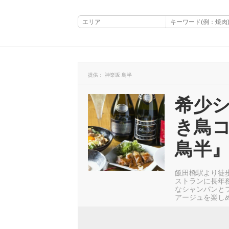
提供： 神楽坂 鳥半
希少
き鳥
鳥半
飯田橋駅より徒
ストランに長年
なシャンパンと
アージュを楽し