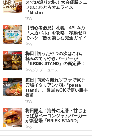
スで14通りの味！大会優勝シェ
フのふわとろオムライス
『Michi』
favy
2
【初心者必見】札幌・4PLAの
『大通バル』を攻略！移動ゼロ
でハシゴ飯を楽しむ完全ガイド
favy
3
梅田│切ったやつの次はこれ。
極みのてりやきバーガーが
『BRISK STAND』の新定番！
favyグルメニュース
4
梅田│喧騒を離れソファで寛ぐ
穴場イタリアンバル『pasta
stand』。長居もOKで使い勝手
抜群
favy
5
梅田限定！海外の定番・甘じょ
っぱ系ベーコンジャムバーガー
が新登場『BRISK STAND』
favy