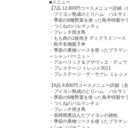
■メニュー
【7品 12,800円コースメニュー詳細
・ブイヨン熟成のとりハム バルサミ
・季節の6種野菜を使った鳥半特製サ
・つくねのパルマンチェ
・フレンチ焼き鳥
・もも肉の1枚焼き デミグラスソース
・鳥半名物親子丼
・季節の果物ソースを使ったブラマン
＜シャンパーニュ＞
・アルベリック＆グザヴィエ・デュヴ
・プレステージ ミレジメ2011
・プレステージ・ザ・サクレ ミレジメ2
【6品 9,800円コースメニュー詳細（
・ブイヨン熟成のとりハム バルサミ
・季節の6種野菜を使った鳥半特製サ
・つくねのパルマンチェ
・フレンチ焼き鳥
・長時間煮込んだブイヨンの雑炊
・季節の果物ソースを使ったブラマン
＜シャンパーニュ＞