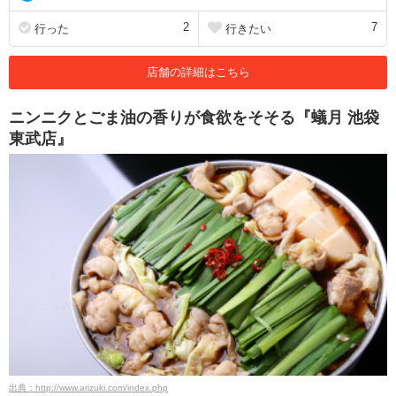
2
7
行った
行きたい
店舗の詳細はこちら
ニンニクとごま油の香りが食欲をそそる『蟻月 池袋
東武店』
出典：http://www.arizuki.com/index.php