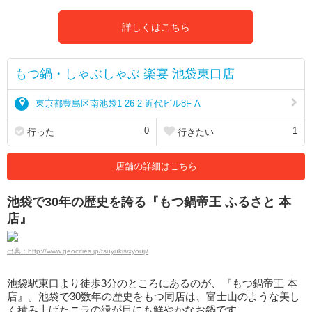
詳しくはこちら
もつ鍋・しゃぶしゃぶ 楽宴 池袋東口店
東京都豊島区南池袋1-26-2 近代ビル8F-A
0
1
行った
行きたい
店舗の詳細はこちら
池袋で30年の歴史を誇る『もつ鍋帝王 ふるさと 本
店』
出典：http://www.geocities.jp/tsuyukisixyouji/
池袋駅東口より徒歩3分のところにあるのが、『もつ鍋帝王 本
店』。池袋で30数年の歴史をもつ同店は、富士山のような美し
く積み上げたニラの緑が目にも鮮やかなお鍋です。