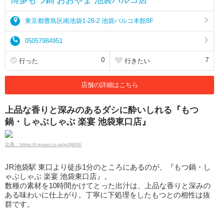
東京都豊島区南池袋1-28-2 池袋パルコ本館8F
05057984951
0
7
行った
行きたい
店舗の詳細はこちら
上品な香りと深みのあるダシに酔いしれる『もつ
鍋・しゃぶしゃぶ 楽宴 池袋東口店』
出典：https://r.gnavi.co.jp/gcfj900/
JR池袋駅 東口より徒歩1分のところにあるのが、『もつ鍋・し
ゃぶしゃぶ 楽宴 池袋東口店』。
数種の素材を10時間かけてとった出汁は、上品な香りと深みの
ある味わいに仕上がり。丁寧に下処理をしたもつとの相性は抜
群です。