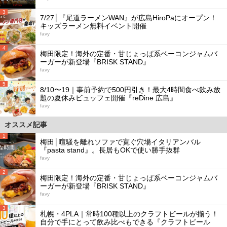
3
7/27│『尾道ラーメンWAN』が広島HiroPaにオープン！
キッズラーメン無料イベント開催
favy
4
梅田限定！海外の定番・甘じょっぱ系ベーコンジャムバ
ーガーが新登場『BRISK STAND』
favy
5
8/10〜19｜事前予約で500円引き！最大4時間食べ飲み放
題の夏休みビュッフェ開催『reDine 広島』
favy
オススメ記事
1
梅田│喧騒を離れソファで寛ぐ穴場イタリアンバル
『pasta stand』。長居もOKで使い勝手抜群
favy
2
梅田限定！海外の定番・甘じょっぱ系ベーコンジャムバ
ーガーが新登場『BRISK STAND』
favy
3
札幌・4PLA｜常時100種以上のクラフトビールが揃う！
自分で手にとって飲み比べもできる『クラフトビール