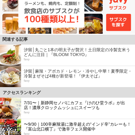
関連する記事
汐留│丸ごと1本の明太子が贅沢！土日限定の冷製玄米う
どんに注目｜『BLOOM TOKYO』
favy
汐留│麻辣・アボカド・レモン・冷やし中華！夏季限定・
冷製まぜそば4種が新登場！『伊太そば』
favy
アクセスランキング
1
7/31〜｜新静岡セノバにカフェ『けのひ堂ラボ』が出
店！濃厚クロックムッシュにスイーツも
favy
2
〜9/30｜100辛麻辣湯に激辛超えの“インド辛”カレーも！
『富山北口横丁』で激辛フェス開催中
favy