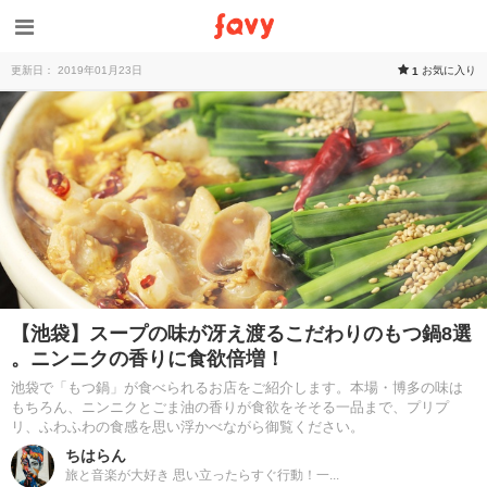
更新日： 2019年01月23日
お気に入り
1
【池袋】スープの味が冴え渡るこだわりのもつ鍋8選
。ニンニクの香りに食欲倍増！
池袋で「もつ鍋」が食べられるお店をご紹介します。本場・博多の味は
もちろん、ニンニクとごま油の香りが食欲をそそる一品まで、プリプ
リ、ふわふわの食感を思い浮かべながら御覧ください。
ちはらん
旅と音楽が大好き 思い立ったらすぐ行動！一...