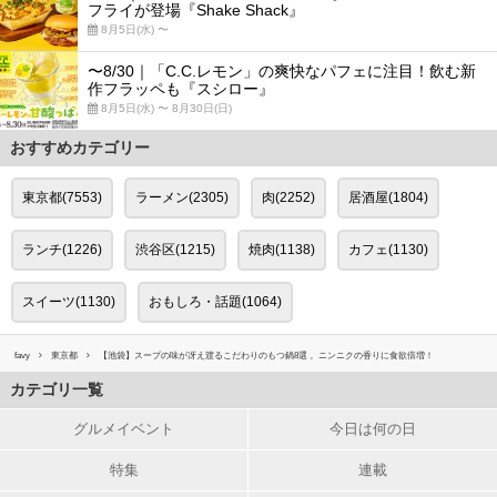
フライが登場『Shake Shack』
8月5日(水) 〜
〜8/30｜「C.C.レモン」の爽快なパフェに注目！飲む新
作フラッペも『スシロー』
8月5日(水) 〜 8月30日(日)
おすすめカテゴリー
東京都(7553)
ラーメン(2305)
肉(2252)
居酒屋(1804)
ランチ(1226)
渋谷区(1215)
焼肉(1138)
カフェ(1130)
スイーツ(1130)
おもしろ・話題(1064)
favy
東京都
【池袋】スープの味が冴え渡るこだわりのもつ鍋8選 。ニンニクの香りに食欲倍増！
カテゴリ一覧
グルメイベント
今日は何の日
特集
連載