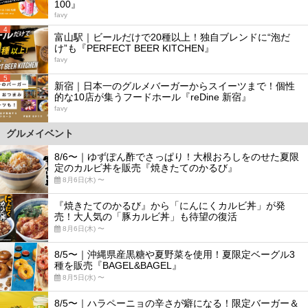
100』
favy
4
富山駅｜ビールだけで20種以上！独自ブレンドに“泡だ
け”も『PERFECT BEER KITCHEN』
favy
5
新宿｜日本一のグルメバーガーからスイーツまで！個性
的な10店が集うフードホール『reDine 新宿』
favy
グルメイベント
8/6〜｜ゆずぽん酢でさっぱり！大根おろしをのせた夏限
定のカルビ丼を販売『焼きたてのかるび』
8月6日(木) 〜
『焼きたてのかるび』から「にんにくカルビ丼」が発
売！大人気の「豚カルビ丼」も待望の復活
8月6日(木) 〜
8/5〜｜沖縄県産黒糖や夏野菜を使用！夏限定ベーグル3
種を販売『BAGEL&BAGEL』
8月5日(水) 〜
8/5〜｜ハラペーニョの辛さが癖になる！限定バーガー＆