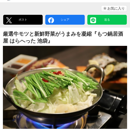
お気に入り
ポスト
シェア
送る
厳選牛モツと新鮮野菜がうまみを凝縮『もつ鍋居酒
屋 はらへった 池袋』