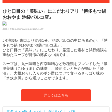
ひと口目の「美味い」にこだわりアリ『博多もつ鍋
おおやま 池袋パルコ店』
出典：https://r.gnavi.co.jp/gc2u100/
JR池袋駅 東口より徒歩1分、池袋パルコの中にあるのが、『博
多もつ鍋 おおやま 池袋パルコ店』。
ひと口目の「美味い」にこだわり、厳選した素材と試行錯誤を
重ねたスープが特徴の博多もつ鍋です。
スープは、九州味噌と西京味噌など数種類をブレンドした「濃
厚美味（こゆうま）の味噌」、醤油ダレと魚介が効いた「醤
油」、大根おろし入りのポン酢につけて食べるさっぱり味の
「水炊き風」から選ぶことができます。
詳しくはこちら
博多もつ鍋 おおやま 池袋パルコ店