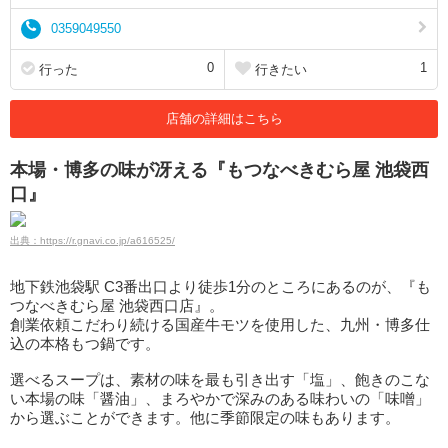
0359049550
0
1
行った
行きたい
店舗の詳細はこちら
本場・博多の味が冴える『もつなべきむら屋 池袋西
口』
出典：https://r.gnavi.co.jp/a616525/
地下鉄池袋駅 C3番出口より徒歩1分のところにあるのが、『も
つなべきむら屋 池袋西口店』。
創業依頼こだわり続ける国産牛モツを使用した、九州・博多仕
込の本格もつ鍋です。
選べるスープは、素材の味を最も引き出す「塩」、飽きのこな
い本場の味「醤油」、まろやかで深みのある味わいの「味噌」
から選ぶことができます。他に季節限定の味もあります。