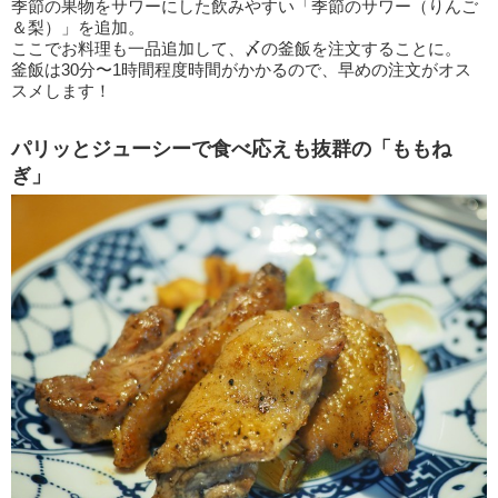
季節の果物をサワーにした飲みやすい「季節のサワー（りんご
＆梨）」を追加。
ここでお料理も一品追加して、〆の釜飯を注文することに。
釜飯は30分〜1時間程度時間がかかるので、早めの注文がオス
スメします！
パリッとジューシーで食べ応えも抜群の「ももね
ぎ」