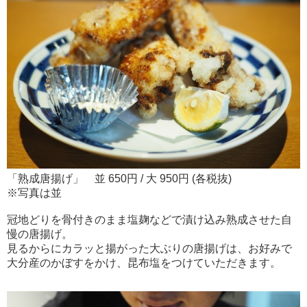
「熟成唐揚げ」 並 650円 / 大 950円 (各税抜)
※写真は並
冠地どりを骨付きのまま塩麹などで漬け込み熟成させた自
慢の唐揚げ。
見るからにカラッと揚がった大ぶりの唐揚げは、お好みで
大分産のかぼすをかけ、昆布塩をつけていただきます。