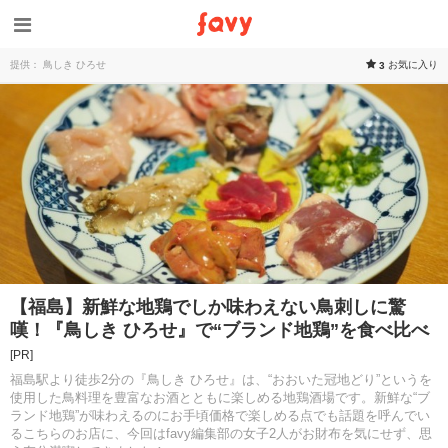
提供： 鳥しき ひろせ
お気に入り
3
【福島】新鮮な地鶏でしか味わえない鳥刺しに驚
嘆！『鳥しき ひろせ』で“ブランド地鶏”を食べ比べ
[PR]
福島駅より徒歩2分の『鳥しき ひろせ』は、“おおいた冠地どり”というを
使用した鳥料理を豊富なお酒とともに楽しめる地鶏酒場です。新鮮な“ブ
ランド地鶏”が味わえるのにお手頃価格で楽しめる点でも話題を呼んでい
るこちらのお店に、今回はfavy編集部の女子2人がお財布を気にせず、思