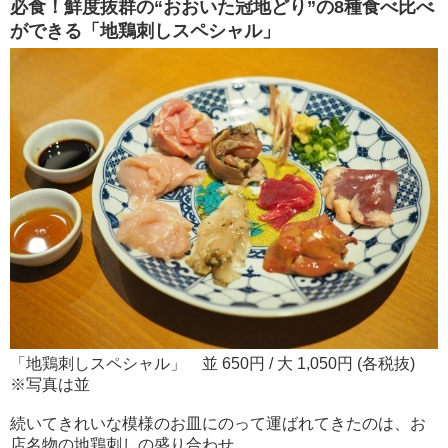
必食！鮮度抜群の“おおいた冠地どり”の8種食べ比べ
ができる「地鶏刺しスペシャル」
「地鶏刺しスペシャル」 並 650円 / 大 1,050円 (各税抜)
※写真は並
続いてきれいな模様のお皿にのって運ばれてきたのは、お
店名物の地鶏刺しの盛り合わせ。