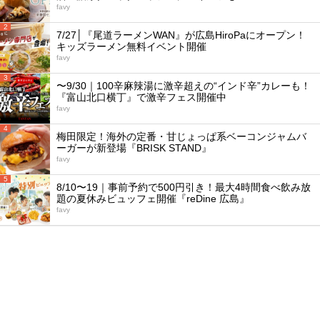
favy
2
7/27│『尾道ラーメンWAN』が広島HiroPaにオープン！
キッズラーメン無料イベント開催
favy
3
〜9/30｜100辛麻辣湯に激辛超えの“インド辛”カレーも！
『富山北口横丁』で激辛フェス開催中
favy
4
梅田限定！海外の定番・甘じょっぱ系ベーコンジャムバ
ーガーが新登場『BRISK STAND』
favy
5
8/10〜19｜事前予約で500円引き！最大4時間食べ飲み放
題の夏休みビュッフェ開催『reDine 広島』
favy