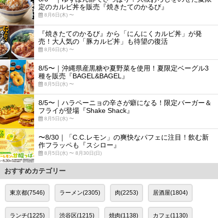
定のカルビ丼を販売『焼きたてのかるび』
8月6日(木) 〜
『焼きたてのかるび』から「にんにくカルビ丼」が発
売！大人気の「豚カルビ丼」も待望の復活
8月6日(木) 〜
8/5〜｜沖縄県産黒糖や夏野菜を使用！夏限定ベーグル3
種を販売『BAGEL&BAGEL』
8月5日(水) 〜
8/5〜｜ハラペーニョの辛さが癖になる！限定バーガー＆
フライが登場『Shake Shack』
8月5日(水) 〜
〜8/30｜「C.C.レモン」の爽快なパフェに注目！飲む新
作フラッペも『スシロー』
8月5日(水) 〜 8月30日(日)
おすすめカテゴリー
東京都(7546)
ラーメン(2305)
肉(2253)
居酒屋(1804)
ランチ(1225)
渋谷区(1215)
焼肉(1138)
カフェ(1130)