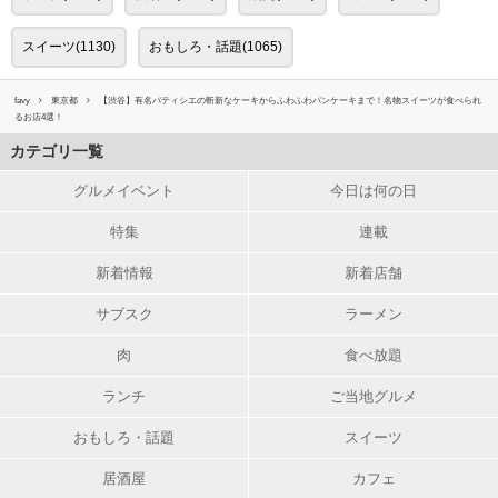
スイーツ(1130)
おもしろ・話題(1065)
favy
東京都
【渋谷】有名パティシエの斬新なケーキからふわふわパンケーキまで！名物スイーツが食べられ
るお店4選！
カテゴリ一覧
グルメイベント
今日は何の日
特集
連載
新着情報
新着店舗
サブスク
ラーメン
肉
食べ放題
ランチ
ご当地グルメ
おもしろ・話題
スイーツ
居酒屋
カフェ