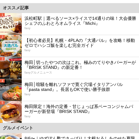
オススメ記事
1
浜松町駅｜選べるソース×ライスで14通りの味！大会優勝
シェフのふわとろオムライス『Michi』
favy
2
【初心者必見】札幌・4PLAの『大通バル』を攻略！移動
ゼロでハシゴ飯を楽しむ完全ガイド
favy
3
梅田│切ったやつの次はこれ。極みのてりやきバーガーが
『BRISK STAND』の新定番！
favyグルメニュース
4
梅田│喧騒を離れソファで寛ぐ穴場イタリアンバル
『pasta stand』。長居もOKで使い勝手抜群
favy
5
梅田限定！海外の定番・甘じょっぱ系ベーコンジャムバ
ーガーが新登場『BRISK STAND』
favy
グルメイベント
8/6〜｜ゆずぽん酢でさっぱり！大根おろしをのせた夏限