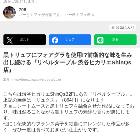
店をご紹介します。
708
バーとカフェが好物です。 バー飯カフェ飯大...
お気に入り
ポスト
シェア
送る
黒トリュフにフォアグラを使用!?前衛的な味を生み
出し続ける『リベルターブル 渋谷ヒカリエShinQs
店』
出典：http://libertable.com/product/Luxe
こちらは渋谷ヒカリエShinQsB2Fにある『リベルターブル』。
上記の画像は「リュクス」（864円）になります。
チョコレートムースと黒トリュフを融合させた作品になってお
り、味は然ることながら黒トリュフの芳醇な香りが虜にしま
す。
他にも伝統的なフランス菓子を独自にアレンジした作品が多
く、ぜひ一度は食べておきたい仕上がりです。