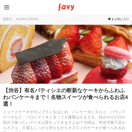
更新日： 2019年12月09日
お気に入り
3
【渋谷】有名パティシエの斬新なケーキからふわふ
わパンケーキまで！名物スイーツが食べられるお店4
選！
ショートケーキやモンブランをはじめ、パンケーキにタルト、パウンド
ケーキなど、一口にケーキと言っても種類はさまざま。好みやその日の
気分で食べたいケーキは変わってきますよね？今回は、有名洋菓子店か
らカフェ、穴場もしっかり抑えながらオススメのケーキが食べられるお