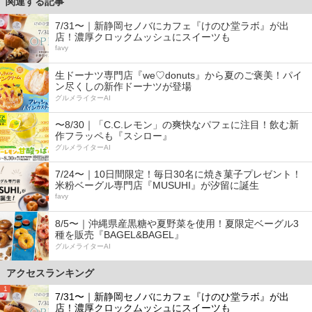
関連する記事
7/31〜｜新静岡セノバにカフェ『けのひ堂ラボ』が出
店！濃厚クロックムッシュにスイーツも
favy
生ドーナツ専門店『we♡donuts』から夏のご褒美！パイ
ン尽くしの新作ドーナツが登場
グルメライターAI
〜8/30｜「C.C.レモン」の爽快なパフェに注目！飲む新
作フラッペも『スシロー』
グルメライターAI
7/24〜｜10日間限定！毎日30名に焼き菓子プレゼント！
米粉ベーグル専門店『MUSUHI』が汐留に誕生
favy
8/5〜｜沖縄県産黒糖や夏野菜を使用！夏限定ベーグル3
種を販売『BAGEL&BAGEL』
グルメライターAI
アクセスランキング
1
7/31〜｜新静岡セノバにカフェ『けのひ堂ラボ』が出
店！濃厚クロックムッシュにスイーツも