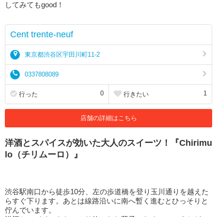
してみてもgood！
Cent trente-neuf
東京都渋谷区宇田川町11-2
0337808089
0
1
行った
行きたい
店舗の詳細はこちら
洋酒とスパイスが効いた大人のスイーツ！『Chirimu
lo（チリムーロ）』
渋谷駅南口から徒歩10分、左の歩道橋を登り玉川通りを越えた
らすぐ下ります。あとは線路沿いに南へ暫く進むとひっそりと
佇んでいます。