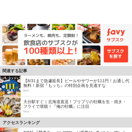
関連する記事
【8/31まで急遽延長】ビールやサワーが111円！お通し代
無料！新宿『もッち』の特別企画を見逃すな
favy
大分駅すぐ｜北海道直送！プリプリの牡蠣を生・焼き・
フライで堪能！『俺の牡蠣』に注目
favy
アクセスランキング
1