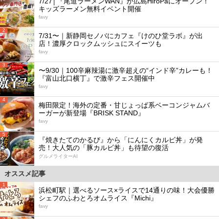
7/27│『尾道ラーメンWAN』が広島HiroPaにオープン！
キッズラーメン無料イベント開催
favy
2
7/31〜｜新静岡セノバにカフェ『けのひ堂ラボ』が出
店！濃厚クロックムッシュにスイーツも
favy
3
〜9/30｜100辛麻辣湯に激辛超えの“インド辛”カレーも！
『富山北口横丁』で激辛フェス開催中
favy
4
梅田限定！海外の定番・甘じょっぱ系ベーコンジャムバ
ーガーが新登場『BRISK STAND』
favy
5
『焼きたてのかるび』から「にんにくカルビ丼」が発
売！大人気の「豚カルビ丼」も待望の復活
グルメライターAI
オススメ記事
1
浜松町駅｜選べるソース×ライスで14通りの味！大会優勝
シェフのふわとろオムライス『Michi』
favy