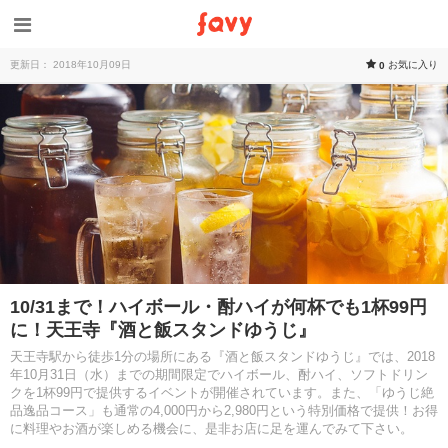
更新日： 2018年10月09日
お気に入り
0
10/31まで！ハイボール・酎ハイが何杯でも1杯99円
に！天王寺『酒と飯スタンドゆうじ』
天王寺駅から徒歩1分の場所にある『酒と飯スタンドゆうじ』では、2018
年10月31日（水）までの期間限定でハイボール、酎ハイ、ソフトドリン
クを1杯99円で提供するイベントが開催されています。また、「ゆうじ絶
品逸品コース」も通常の4,000円から2,980円という特別価格で提供！お得
に料理やお酒が楽しめる機会に、是非お店に足を運んでみて下さい。