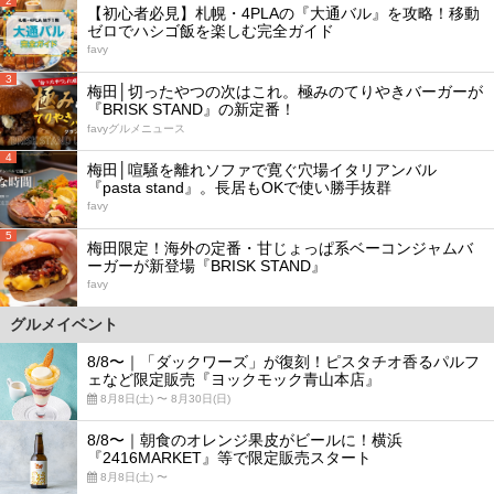
2
【初心者必見】札幌・4PLAの『大通バル』を攻略！移動
ゼロでハシゴ飯を楽しむ完全ガイド
favy
3
梅田│切ったやつの次はこれ。極みのてりやきバーガーが
『BRISK STAND』の新定番！
favyグルメニュース
4
梅田│喧騒を離れソファで寛ぐ穴場イタリアンバル
『pasta stand』。長居もOKで使い勝手抜群
favy
5
梅田限定！海外の定番・甘じょっぱ系ベーコンジャムバ
ーガーが新登場『BRISK STAND』
favy
グルメイベント
8/8〜｜「ダックワーズ」が復刻！ピスタチオ香るパルフ
ェなど限定販売『ヨックモック青山本店』
8月8日(土) 〜 8月30日(日)
8/8〜｜朝食のオレンジ果皮がビールに！横浜
『2416MARKET』等で限定販売スタート
8月8日(土) 〜