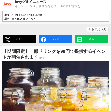
favyグルメニュース
キャンペーンや、新商品などグルメの最新情報を...
期間
〜 2018年10月31日(水)
場所
酒と飯スタンドゆうじ
お気に入り
ポスト
シェア
送る
【期間限定】一部ドリンクを99円で提供するイベン
トが開催されます
[PR]