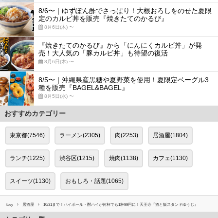
8/6〜｜ゆずぽん酢でさっぱり！大根おろしをのせた夏限
定のカルビ丼を販売『焼きたてのかるび』
8月6日(木) 〜
『焼きたてのかるび』から「にんにくカルビ丼」が発
売！大人気の「豚カルビ丼」も待望の復活
8月6日(木) 〜
8/5〜｜沖縄県産黒糖や夏野菜を使用！夏限定ベーグル3
種を販売『BAGEL&BAGEL』
8月5日(水) 〜
おすすめカテゴリー
東京都(7546)
ラーメン(2305)
肉(2253)
居酒屋(1804)
ランチ(1225)
渋谷区(1215)
焼肉(1138)
カフェ(1130)
スイーツ(1130)
おもしろ・話題(1065)
favy
居酒屋
10/31まで！ハイボール・酎ハイが何杯でも1杯99円に！天王寺『酒と飯スタンドゆうじ』