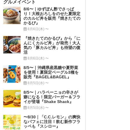
グルメイベント
8/6〜｜ゆずぽん酢でさっぱ
り！大根おろしをのせた夏限定
のカルビ丼を販売『焼きたての
かるび』
8月6日(木) 〜
『焼きたてのかるび』から「に
んにくカルビ丼」が発売！大人
気の「豚カルビ丼」も待望の復
活
8月6日(木) 〜
8/5〜｜沖縄県産黒糖や夏野菜
を使用！夏限定ベーグル3種を
販売『BAGEL&BAGEL』
8月5日(水) 〜
8/5〜｜ハラペーニョの辛さが
癖になる！限定バーガー＆フラ
イが登場『Shake Shack』
8月5日(水) 〜
〜8/30｜「C.C.レモン」の爽快
なパフェに注目！飲む新作フラ
ッペも『スシロー』