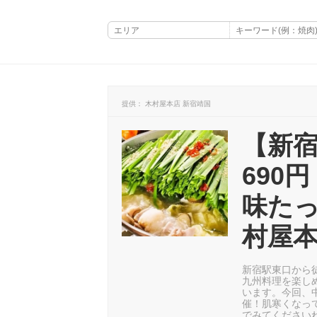
提供： 木村屋本店 新宿靖国
【新宿
690
味た
村屋
新宿駅東口から
九州料理を楽し
います。今回、
催！肌寒くなっ
でみてください