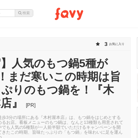
3
お気に入り
】人気のもつ鍋5種が
円！まだ寒いこの時期は旨
っぷりのもつ鍋を！『木
本店』
[PR]
徒歩3分の場所にある『木村屋本店』は、もつ鍋をはじめとする
めるお店。看板メニューのもつ鍋は、なんと13種類も用意されて
中でも人気の5種類が一人前半額でいただけるキャンペーンを開
てきたこの時期、旨味たっぷりの「もつ鍋」を味わいに足を運ん
ね。