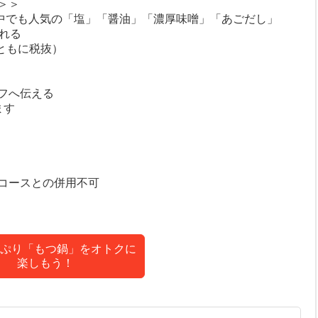
＞＞
の中でも人気の「塩」「醤油」「濃厚味噌」「あごだし」
れる
（ともに税抜）
フへ伝える
ます
コースとの併用不可
ぷり「もつ鍋」をオトクに
楽しもう！