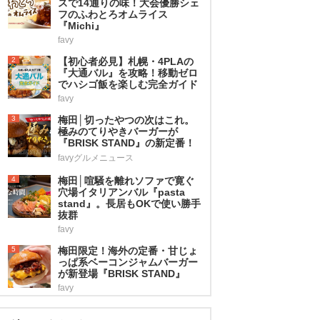
スで14通りの味！大会優勝シェ
フのふわとろオムライス
『Michi』
favy
2
【初心者必見】札幌・4PLAの
『大通バル』を攻略！移動ゼロ
でハシゴ飯を楽しむ完全ガイド
favy
3
梅田│切ったやつの次はこれ。
極みのてりやきバーガーが
『BRISK STAND』の新定番！
favyグルメニュース
4
梅田│喧騒を離れソファで寛ぐ
穴場イタリアンバル『pasta
stand』。長居もOKで使い勝手
抜群
favy
5
梅田限定！海外の定番・甘じょ
っぱ系ベーコンジャムバーガー
が新登場『BRISK STAND』
favy