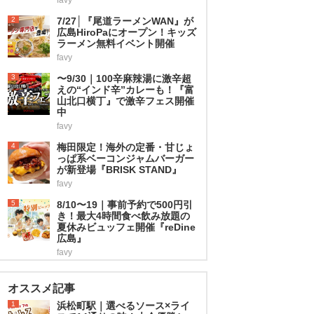
2
7/27│『尾道ラーメンWAN』が
広島HiroPaにオープン！キッズ
ラーメン無料イベント開催
favy
3
〜9/30｜100辛麻辣湯に激辛超
えの“インド辛”カレーも！『富
山北口横丁』で激辛フェス開催
中
favy
4
梅田限定！海外の定番・甘じょ
っぱ系ベーコンジャムバーガー
が新登場『BRISK STAND』
favy
5
8/10〜19｜事前予約で500円引
き！最大4時間食べ飲み放題の
夏休みビュッフェ開催『reDine
広島』
favy
オススメ記事
1
浜松町駅｜選べるソース×ライ