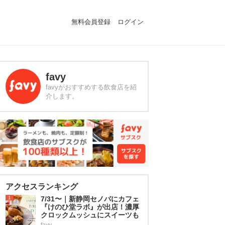
無料会員登録
ログイン
favy
favyがおすすめする飲食店を紹
介します。
アクセスランキング
1
7/31〜｜新静岡セノバにカフェ
『けのひ堂ラボ』が出店！濃厚
クロックムッシュにスイーツも
favy