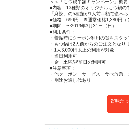
＜＜「もつ鍋半額キャンペーン」概要
■内容：13種類のオリジナルもつ鍋
「麻辣」の5種類が1人前半額で食べら
■価格：690円 ※通常価格1,380円
■期間：〜2019年3月31日（日）
■利用条件：
・着席時にクーポン利用の旨をスタッ
・もつ鍋は2人前からのご注文となり
・1人3,000円以上の利用が対象
・当日利用可
・金・土曜/祝前日の利用可
■注意事項：
・他クーポン、サービス、食べ放題、
・別途お通し代あり
旨味たっ