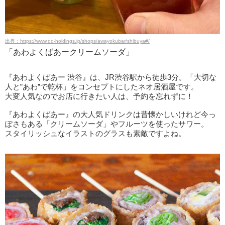
出典：https://www.dd-holdings.jp/shops/awayokubar/shibuya#/
「あわよくばあークリームソーダ」
『あわよくばあー 渋谷』は、JR渋谷駅から徒歩3分。「大切な
人と”あわ”で乾杯」をコンセプトにしたネオ居酒屋です。
大変人気なのでお店に行きたい人は、予約を忘れずに！
『あわよくばあー』の大人気ドリンクは昔懐かしいけれど今っ
ぽさもある「クリームソーダ」やフルーツを使ったサワー。
スタイリッシュなイラストのグラスも素敵ですよね。