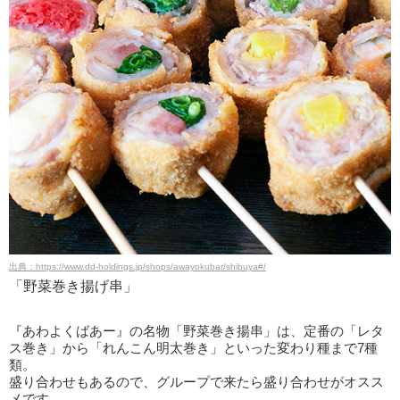
出典：https://www.dd-holdings.jp/shops/awayokubar/shibuya#/
「野菜巻き揚げ串」
『あわよくばあー』の名物「野菜巻き揚串」は、定番の「レタ
ス巻き」から「れんこん明太巻き」といった変わり種まで7種
類。
盛り合わせもあるので、グループで来たら盛り合わせがオスス
メです。