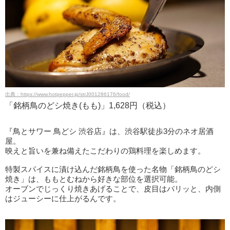
出典：https://www.hotpepper.jp/strJ001286176/food/
「銘柄鳥のどシ焼き(もも)」1,628円（税込）
『鳥とサワー 鳥どシ 渋谷店』は、渋谷駅徒歩3分のネオ居酒
屋。
映えと旨いを兼ね備えたこだわりの鶏料理を楽しめます。
特製スパイスに漬け込んだ銘柄鳥を使った名物「銘柄鳥のどシ
焼き」は、ももとむねから好きな部位を選択可能。
オーブンでじっくり焼きあげることで、皮目はパリッと、内側
はジューシーに仕上がるんです。