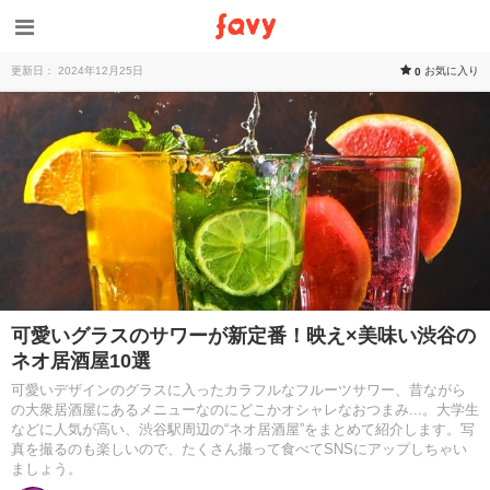
更新日： 2024年12月25日
お気に入り
0
可愛いグラスのサワーが新定番！映え×美味い渋谷の
ネオ居酒屋10選
可愛いデザインのグラスに入ったカラフルなフルーツサワー、昔ながら
の大衆居酒屋にあるメニューなのにどこかオシャレなおつまみ...。大学生
などに人気が高い、渋谷駅周辺の“ネオ居酒屋”をまとめて紹介します。写
真を撮るのも楽しいので、たくさん撮って食べてSNSにアップしちゃい
ましょう。