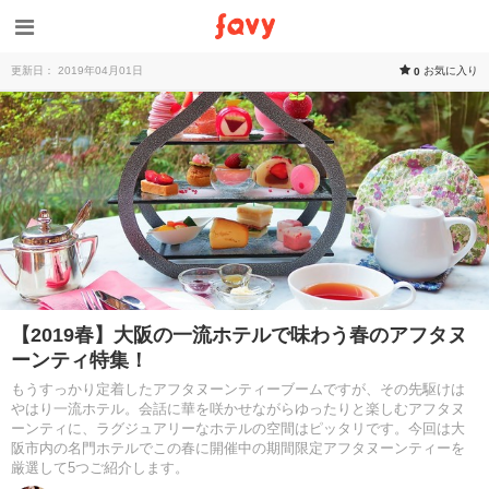
更新日： 2019年04月01日
お気に入り
0
【2019春】大阪の一流ホテルで味わう春のアフタヌ
ーンティ特集！
もうすっかり定着したアフタヌーンティーブームですが、その先駆けは
やはり一流ホテル。会話に華を咲かせながらゆったりと楽しむアフタヌ
ーンティに、ラグジュアリーなホテルの空間はピッタリです。今回は大
阪市内の名門ホテルでこの春に開催中の期間限定アフタヌーンティーを
厳選して5つご紹介します。