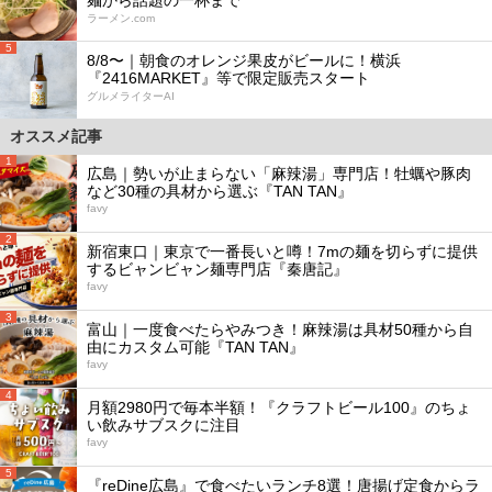
ラーメン.com
5
8/8〜｜朝食のオレンジ果皮がビールに！横浜
『2416MARKET』等で限定販売スタート
グルメライターAI
オススメ記事
1
広島｜勢いが止まらない「麻辣湯」専門店！牡蠣や豚肉
など30種の具材から選ぶ『TAN TAN』
favy
2
新宿東口｜東京で一番長いと噂！7mの麺を切らずに提供
するビャンビャン麺専門店『秦唐記』
favy
3
富山｜一度食べたらやみつき！麻辣湯は具材50種から自
由にカスタム可能『TAN TAN』
favy
4
月額2980円で毎本半額！『クラフトビール100』のちょ
い飲みサブスクに注目
favy
5
『reDine広島』で食べたいランチ8選！唐揚げ定食からラ