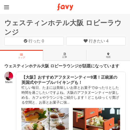
ウェスティンホテル大阪 ロビーラウ
ンジ
行った
0
行きたい
4
記事
地図
トップ
ウェスティンホテル大阪 ロビーラウンジが話題になっています
【大阪】おすすめアフタヌーンティー9選！正統派の
英国式やテーブルバイキングも！
Marin
忙しい毎日、たまには美味しいお茶とお菓子でゆったりとした
時間を過ごしたいですよね。大阪のアフタヌーンティーが楽し
める、カフェやラウンジをご紹介します！どこもゆっくり寛げ
る空間と、お茶とお菓子に強...