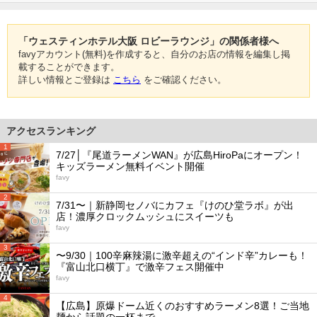
「ウェスティンホテル大阪 ロビーラウンジ」の関係者様へ
favyアカウント(無料)を作成すると、自分のお店の情報を編集し掲
載することができます。
詳しい情報とご登録は
こちら
をご確認ください。
アクセスランキング
1
7/27│『尾道ラーメンWAN』が広島HiroPaにオープン！
キッズラーメン無料イベント開催
favy
2
7/31〜｜新静岡セノバにカフェ『けのひ堂ラボ』が出
店！濃厚クロックムッシュにスイーツも
favy
3
〜9/30｜100辛麻辣湯に激辛超えの“インド辛”カレーも！
『富山北口横丁』で激辛フェス開催中
favy
4
【広島】原爆ドーム近くのおすすめラーメン8選！ご当地
麺から話題の一杯まで