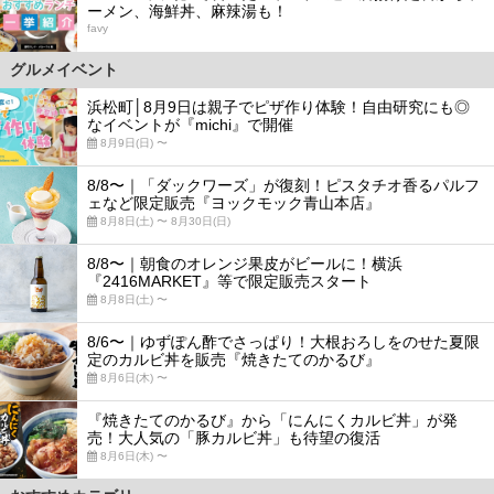
ーメン、海鮮丼、麻辣湯も！
favy
グルメイベント
浜松町│8月9日は親子でピザ作り体験！自由研究にも◎
なイベントが『michi』で開催
8月9日(日) 〜
8/8〜｜「ダックワーズ」が復刻！ピスタチオ香るパルフ
ェなど限定販売『ヨックモック青山本店』
8月8日(土) 〜 8月30日(日)
8/8〜｜朝食のオレンジ果皮がビールに！横浜
『2416MARKET』等で限定販売スタート
8月8日(土) 〜
8/6〜｜ゆずぽん酢でさっぱり！大根おろしをのせた夏限
定のカルビ丼を販売『焼きたてのかるび』
8月6日(木) 〜
『焼きたてのかるび』から「にんにくカルビ丼」が発
売！大人気の「豚カルビ丼」も待望の復活
8月6日(木) 〜