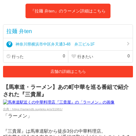
『拉麺 弁ten』のラーメン詳細はこちら
拉麺 弁ten
神奈川県横浜市中区弁天通3-48 弁三ビル1F
0
0
行った
行きたい
店舗の詳細はこちら
【馬車道・ラーメン】あの町中華を巡る番組で紹介
された『三貴屋』
出典：https://ramendb.supleks.jp/s/31961/
「ラーメン」
『三貴屋』は馬車道駅から徒歩3分の中華料理店。