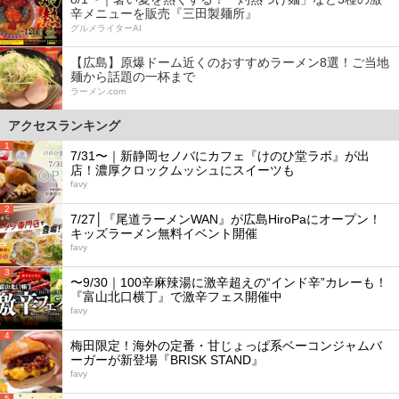
辛メニューを販売『三田製麺所』
グルメライターAI
【広島】原爆ドーム近くのおすすめラーメン8選！ご当地
麺から話題の一杯まで
ラーメン.com
アクセスランキング
1
7/31〜｜新静岡セノバにカフェ『けのひ堂ラボ』が出
店！濃厚クロックムッシュにスイーツも
favy
2
7/27│『尾道ラーメンWAN』が広島HiroPaにオープン！
キッズラーメン無料イベント開催
favy
3
〜9/30｜100辛麻辣湯に激辛超えの“インド辛”カレーも！
『富山北口横丁』で激辛フェス開催中
favy
4
梅田限定！海外の定番・甘じょっぱ系ベーコンジャムバ
ーガーが新登場『BRISK STAND』
favy
5