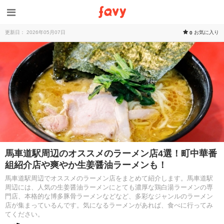
更新日： 2026年05月07日
お気に入り
0
馬車道駅周辺のオススメのラーメン店4選！町中華番
組紹介店や爽やか生姜醤油ラーメンも！
馬車道駅周辺でオススメのラーメン店をまとめて紹介します。馬車道駅
周辺には、人気の生姜醤油ラーメンにとても濃厚な鶏白湯ラーメンの専
門店、本格的な博多豚骨ラーメンなどなど、多彩なジャンルのラーメン
店が集まっているんです。気になるラーメンがあれば、食べに行ってみ
てください。