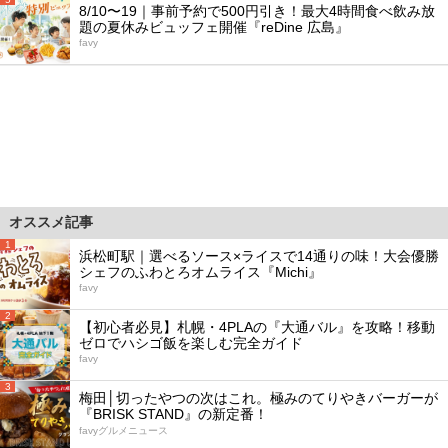
8/10〜19｜事前予約で500円引き！最大4時間食べ飲み放
題の夏休みビュッフェ開催『reDine 広島』
favy
オススメ記事
1
浜松町駅｜選べるソース×ライスで14通りの味！大会優勝
シェフのふわとろオムライス『Michi』
favy
2
【初心者必見】札幌・4PLAの『大通バル』を攻略！移動
ゼロでハシゴ飯を楽しむ完全ガイド
favy
3
梅田│切ったやつの次はこれ。極みのてりやきバーガーが
『BRISK STAND』の新定番！
favyグルメニュース