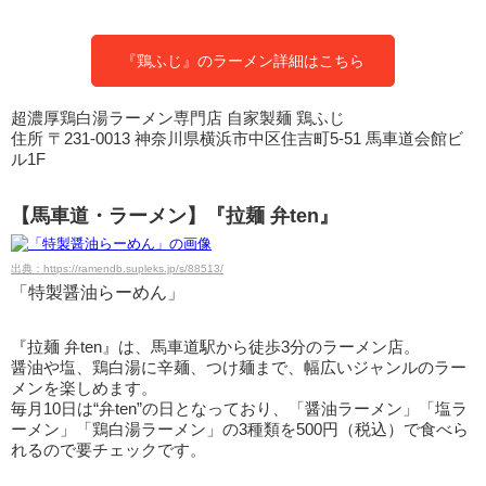
『鶏ふじ』のラーメン詳細はこちら
超濃厚鶏白湯ラーメン専門店 自家製麺 鶏ふじ
住所 〒231-0013 神奈川県横浜市中区住吉町5-51 馬車道会館ビ
ル1F
【馬車道・ラーメン】『拉麺 弁ten』
出典：https://ramendb.supleks.jp/s/88513/
「特製醤油らーめん」
『拉麺 弁ten』は、馬車道駅から徒歩3分のラーメン店。
醤油や塩、鶏白湯に辛麺、つけ麺まで、幅広いジャンルのラー
メンを楽しめます。
毎月10日は“弁ten”の日となっており、「醤油ラーメン」「塩ラ
ーメン」「鶏白湯ラーメン」の3種類を500円（税込）で食べら
れるので要チェックです。