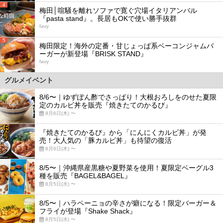
4
梅田│喧騒を離れソファで寛ぐ穴場イタリアンバル
『pasta stand』。長居もOKで使い勝手抜群
favy
5
梅田限定！海外の定番・甘じょっぱ系ベーコンジャムバ
ーガーが新登場『BRISK STAND』
favy
グルメイベント
8/6〜｜ゆずぽん酢でさっぱり！大根おろしをのせた夏限
定のカルビ丼を販売『焼きたてのかるび』
8月6日(木) 〜
『焼きたてのかるび』から「にんにくカルビ丼」が発
売！大人気の「豚カルビ丼」も待望の復活
8月6日(木) 〜
8/5〜｜沖縄県産黒糖や夏野菜を使用！夏限定ベーグル3
種を販売『BAGEL&BAGEL』
8月5日(水) 〜
8/5〜｜ハラペーニョの辛さが癖になる！限定バーガー＆
フライが登場『Shake Shack』
8月5日(水) 〜