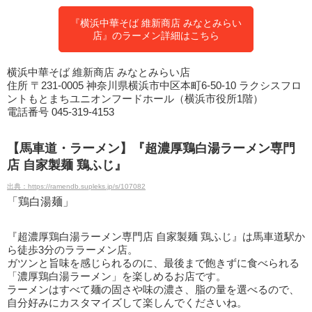
『横浜中華そば 維新商店 みなとみらい
店』のラーメン詳細はこちら
横浜中華そば 維新商店 みなとみらい店
住所 〒231-0005 神奈川県横浜市中区本町6-50-10 ラクシスフロ
ントもとまちユニオンフードホール（横浜市役所1階）
電話番号 045-319-4153
【馬車道・ラーメン】『超濃厚鶏白湯ラーメン専門
店 自家製麺 鶏ふじ』
出典：https://ramendb.supleks.jp/s/107082
「鶏白湯麺」
『超濃厚鶏白湯ラーメン専門店 自家製麺 鶏ふじ』は馬車道駅か
ら徒歩3分のララーメン店。
ガツンと旨味を感じられるのに、最後まで飽きずに食べられる
「濃厚鶏白湯ラーメン」を楽しめるお店です。
ラーメンはすべて麺の固さや味の濃さ、脂の量を選べるので、
自分好みにカスタマイズして楽しんでくださいね。