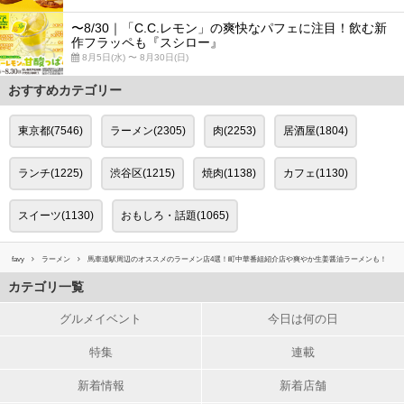
〜8/30｜「C.C.レモン」の爽快なパフェに注目！飲む新
作フラッペも『スシロー』
8月5日(水) 〜 8月30日(日)
おすすめカテゴリー
東京都(7546)
ラーメン(2305)
肉(2253)
居酒屋(1804)
ランチ(1225)
渋谷区(1215)
焼肉(1138)
カフェ(1130)
スイーツ(1130)
おもしろ・話題(1065)
favy
ラーメン
馬車道駅周辺のオススメのラーメン店4選！町中華番組紹介店や爽やか生姜醤油ラーメンも！
カテゴリ一覧
グルメイベント
今日は何の日
特集
連載
新着情報
新着店舗