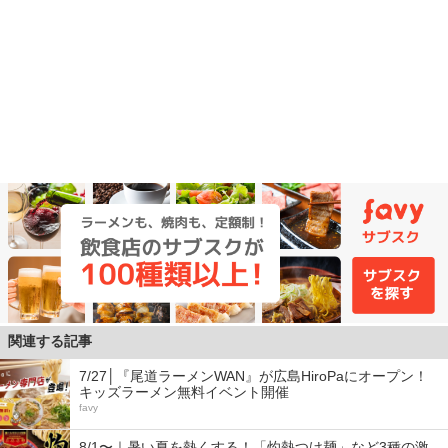
関連する記事
7/27│『尾道ラーメンWAN』が広島HiroPaにオープン！
キッズラーメン無料イベント開催
favy
8/1〜｜暑い夏を熱くする！「灼熱つけ麺」など3種の激