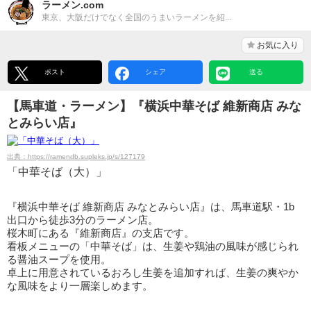
ラーメン.com
東京、大阪だけでなく全国のうまいラーメンを紹...
お気に入り
ポスト
シェア
送る
【馬車道・ラーメン】『横浜中華そば 維新商店 みな
とみらい店』
出典：https://ramendb.supleks.jp/s/127179
「中華そば（大）」
『横浜中華そば 維新商店 みなとみらい店』は、馬車道駅・1b
出口から徒歩3分のラーメン店。
桜木町にある『維新商店』の支店です。
看板メニューの「中華そば」は、生姜や鶏油の風味が感じられ
る醤油スープを使用。
卓上に用意されているおろし生姜を追加すれば、生姜の爽やか
な風味をより一層楽しめます。