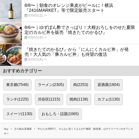
8/8〜｜朝食のオレンジ果皮がビールに！横浜
『2416MARKET』等で限定販売スタート
8月8日(土) 〜
8/6〜｜ゆずぽん酢でさっぱり！大根おろしをのせた夏限
定のカルビ丼を販売『焼きたてのかるび』
8月6日(木) 〜
『焼きたてのかるび』から「にんにくカルビ丼」が発
売！大人気の「豚カルビ丼」も待望の復活
8月6日(木) 〜
おすすめカテゴリー
東京都(7546)
ラーメン(2305)
肉(2253)
居酒屋(1804)
ランチ(1225)
渋谷区(1215)
焼肉(1138)
カフェ(1130)
スイーツ(1130)
おもしろ・話題(1065)
favy
立ち飲み居酒屋
牛たたき250円て、そんなに安くてええの!? 梅田『銀座屋』はサラリーマンのオアシス
や！