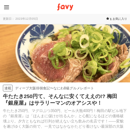
更新日： 2023年12月05日
お気に入り
1
ディープ大阪徘徊食記〜なにわB級グルメレポート
連載
牛たたき250円て、そんなに安くてええの!? 梅田
『銀座屋』はサラリーマンのオアシスや！
牛たたき250円、マグロぶつ350円、ビール大瓶400円！梅田の駅ビル地下
の『銀座屋』は「ほんまに儲けが出るんか」と心配になるほどの価格破
壊ぶり。夕方ともなれば行列が絶えない立ち飲みの名店です！——変貌
を遂げゆく大阪の街で、一見ではなかなかたどり着けない最深部の大阪