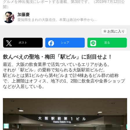
グルメを神出鬼没にレポートする連載、第3回です。（2019年7月12日公
開）
加藤慶
愛知県生まれの大阪在住。本業は政治や事件から...
お気に入り
ポスト
シェア
送る
飲んべえの聖地・梅田「駅ビル」に刮目せよ！
最近、大阪の飲食業界で活気づいているエリアがある。
それが「駅ビル」の愛称で知られる大阪駅前ビルだ。
駅ビルとは第1ビルから第4ビルまで計4棟あるビル群の総称
で、上層階はオフィス、地下の1、2階に飲食店や金券ショップ
などが入居している。