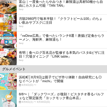
富山｜一度食べたらやみつき！麻辣湯は具材50種から自
由にカスタム可能『TAN TAN』
favy
3
月額2980円で毎本半額！『クラフトビール100』のちょ
い飲みサブスクに注目
favy
4
『reDine広島』で食べたいランチ8選！唐揚げ定食からラ
ーメン、海鮮丼、麻辣湯も！
favy
5
有明｜食べログ百名店が監修する本気のパスタ&ピザに注
目！穴場ダイニング『LINK table』
favy
グルメイベント
浜松町│8月9日は親子でピザ作り体験！自由研究にも◎
なイベントが『michi』で開催
8月9日(日) 〜
8/8〜｜「ダックワーズ」が復刻！ピスタチオ香るパルフ
ェなど限定販売『ヨックモック青山本店』
8月8日(土) 〜 8月30日(日)