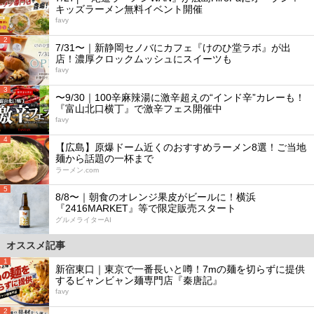
キッズラーメン無料イベント開催
favy
2
7/31〜｜新静岡セノバにカフェ『けのひ堂ラボ』が出
店！濃厚クロックムッシュにスイーツも
favy
3
〜9/30｜100辛麻辣湯に激辛超えの“インド辛”カレーも！
『富山北口横丁』で激辛フェス開催中
favy
4
【広島】原爆ドーム近くのおすすめラーメン8選！ご当地
麺から話題の一杯まで
ラーメン.com
5
8/8〜｜朝食のオレンジ果皮がビールに！横浜
『2416MARKET』等で限定販売スタート
グルメライターAI
オススメ記事
1
新宿東口｜東京で一番長いと噂！7mの麺を切らずに提供
するビャンビャン麺専門店『秦唐記』
favy
2