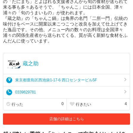
の「たにまち」とよばれる支援者さんから旬の食材が送られて
来る事も多々あるそうで、「ちゃんこ」には日本全国、津々
浦々の「旬のうまいもの」が使われます。
『蔵之助』の「ちゃんこ鍋」は角界の名門「二所一門」伝統の
味付けをベースに開業以来こつこつと改良を加えて仕上げてき
た逸品です。その他、メニュー内の数々のお料理は全国津々
浦々の関係生産者から送られてくる、質が高く新鮮な食材をふ
んだんに使っています。
蔵之助
東京都豊島区西池袋1-17-6 西口センタービル5F
0339829781
0
4
行った
行きたい
店舗の詳細はこちら