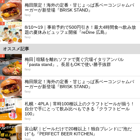
4
梅田限定！海外の定番・甘じょっぱ系ベーコンジャムバ
ーガーが新登場『BRISK STAND』
favy
5
8/10〜19｜事前予約で500円引き！最大4時間食べ飲み放
題の夏休みビュッフェ開催『reDine 広島』
favy
オススメ記事
1
梅田│喧騒を離れソファで寛ぐ穴場イタリアンバル
『pasta stand』。長居もOKで使い勝手抜群
favy
2
梅田限定！海外の定番・甘じょっぱ系ベーコンジャムバ
ーガーが新登場『BRISK STAND』
favy
3
札幌・4PLA｜常時100種以上のクラフトビールが揃う！
自分で手にとって飲み比べもできる『クラフトビール
100』
favy
4
富山駅｜ビールだけで20種以上！独自ブレンドに“泡だ
け”も『PERFECT BEER KITCHEN』
favy