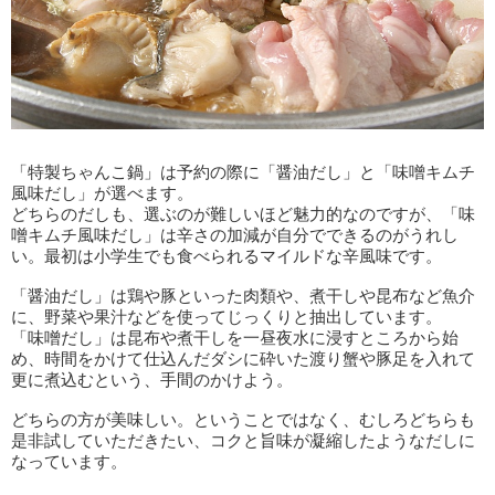
「特製ちゃんこ鍋」は予約の際に「醤油だし」と「味噌キムチ
風味だし」が選べます。
どちらのだしも、選ぶのが難しいほど魅力的なのですが、「味
噌キムチ風味だし」は辛さの加減が自分でできるのがうれし
い。最初は小学生でも食べられるマイルドな辛風味です。
「醤油だし」は鶏や豚といった肉類や、煮干しや昆布など魚介
に、野菜や果汁などを使ってじっくりと抽出しています。
「味噌だし」は昆布や煮干しを一昼夜水に浸すところから始
め、時間をかけて仕込んだダシに砕いた渡り蟹や豚足を入れて
更に煮込むという、手間のかけよう。
どちらの方が美味しい。ということではなく、むしろどちらも
是非試していただきたい、コクと旨味が凝縮したようなだしに
なっています。