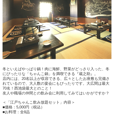
冬といえばやっぱり鍋！肉に海鮮、野菜がどっさり入った、冬
にぴったりな「ちゃんこ鍋」を満喫できる『蔵之助』。
店内には、20名以上が収容できる、広々としたお座敷も完備さ
れているので、大人数の宴会にもぴったりです。大広間は最大
70名！西池袋最大とのこと！
友人や職場の仲間との飲み会に利用してみてはいかがですか？
＜「江戸ちゃんこ飲み放題セット」内容＞
■価格：5,000円（税込）
■お料理：全8品