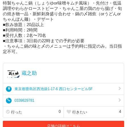
特製ちゃんこ鍋（しょうゆor味噌キムチ風味）・先付け・低温
調理やわらかローストビーフ・ちゃんこ屋の鶏のから揚げ・旬
の焼き物一品・新鮮刺身盛り合わせ・鍋の〆雑炊（orうどんor
ちゃんぽん麺）・デザート
■飲み放題：20品以上
■利用時間：2時間
■受付人数：2名〜70名
■注意事項：3日前の22時までの予約が必要
・ちゃんこ鍋の味と〆のメニューは予約時に指定のみ。当日指
定不可。
蔵之助
東京都豊島区西池袋1-17-6 西口センタービル5F
0339829781
0
4
行った
行きたい
店舗の詳細はこちら