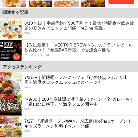
関連する記事
8/10〜19｜事前予約で500円引き！最大4時間食べ飲み放
題の夏休みビュッフェ開催『reDine 広島』
favy
【7/21限定】「VECTOR BREWING」のクラフトビール
飲み比べ！『参謀BAR新宿』で交流会を開催
グルメライターAI
アクセスランキング
1
7/31〜｜新静岡セノバにカフェ『けのひ堂ラボ』が出
店！濃厚クロックムッシュにスイーツも
favy
2
〜9/30｜100辛麻辣湯に激辛超えの“インド辛”カレーも！
『富山北口横丁』で激辛フェス開催中
favy
3
7/27│『尾道ラーメンWAN』が広島HiroPaにオープン！
キッズラーメン無料イベント開催
favy