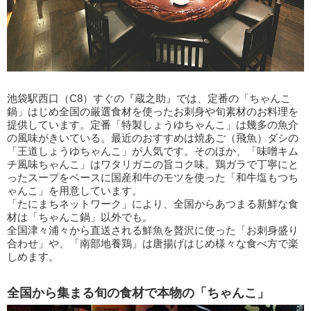
池袋駅西口（C8）すぐの『蔵之助』では、定番の「ちゃんこ
鍋」はじめ全国の厳選食材を使ったお刺身や旬素材のお料理を
提供しています。定番「特製しょうゆちゃんこ」は幾多の魚介
の風味がきいている。最近のおすすめは焼あご（飛魚）ダシの
「王道しょうゆちゃんこ」が人気です。そのほか、「味噌キム
チ風味ちゃんこ」はワタリガニの旨コク味。鶏ガラで丁寧にと
ったスープをベースに国産和牛のモツを使った「和牛塩もつち
ゃんこ」を用意しています。
「たにまちネットワーク」により、全国からあつまる新鮮な食
材は「ちゃんこ鍋」以外でも。
全国津々浦々から直送される鮮魚を贅沢に使った「お刺身盛り
合わせ」や、「南部地養鶏」は唐揚げはじめ様々な食べ方で楽
しめます。
全国から集まる旬の食材で本物の「ちゃんこ」