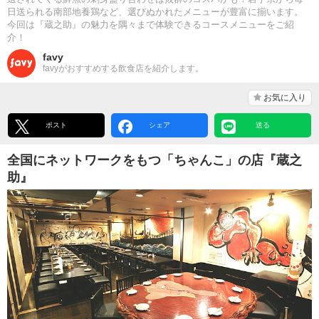
日送られる南部地養鶏など、選びぬかれたメニューが豊富に揃います。
今回は『蔵之助』の魅力を隅々まで体験できるコースメニューをご紹
介！
favy
favyがおすすめする飲食店を紹介します。
お気に入り
ポスト
シェア
送る
全国にネットワークをもつ「ちゃんこ」の店『蔵之
助』