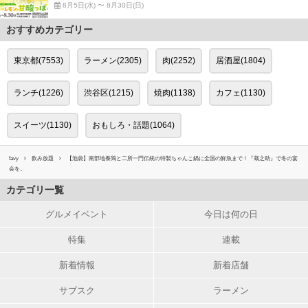
8月5日(水) 〜 8月30日(日)
おすすめカテゴリー
東京都(7553)
ラーメン(2305)
肉(2252)
居酒屋(1804)
ランチ(1226)
渋谷区(1215)
焼肉(1138)
カフェ(1130)
スイーツ(1130)
おもしろ・話題(1064)
favy
飲み放題
【池袋】南部地養鶏と二所一門伝統の特製ちゃんこ鍋に全国の鮮魚まで！『蔵之助』で冬の宴
会を。
カテゴリ一覧
グルメイベント
今日は何の日
特集
連載
新着情報
新着店舗
サブスク
ラーメン