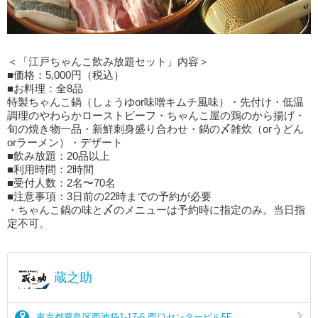
＜「江戸ちゃんこ飲み放題セット」内容＞
■価格：5,000円（税込）
■お料理：全8品
特製ちゃんこ鍋（しょうゆor味噌キムチ風味）・先付け・低温
調理のやわらかローストビーフ・ちゃんこ屋の鶏のから揚げ・
旬の焼き物一品・新鮮刺身盛り合わせ・鍋の〆雑炊（orうどん
orラーメン）・デザート
■飲み放題：20品以上
■利用時間：2時間
■受付人数：2名〜70名
■注意事項：3日前の22時までの予約が必要
・ちゃんこ鍋の味と〆のメニューは予約時に指定のみ。当日指
定不可。
蔵之助
東京都豊島区西池袋1-17-6 西口センタービル5F