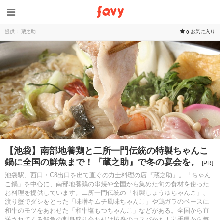
提供： 蔵之助
お気に入り
0
【池袋】南部地養鶏と二所一門伝統の特製ちゃんこ
鍋に全国の鮮魚まで！『蔵之助』で冬の宴会を。
[PR]
池袋駅、西口・C8出口を出て直ぐの力士料理の店『蔵之助』。「ちゃん
こ鍋」を中心に、南部地養鶏の串焼や全国から集めた旬の食材を使った
お料理を提供しています。二所一門伝統の「特製しょうゆちゃんこ」、
渡り蟹でダシをとった「味噌キムチ風味ちゃんこ」や鶏ガラのベースに
和牛のモツをあわせた「和牛塩もつちゃんこ」などがある。全国から直
送されてくる鮮魚の刺身盛り合わせは抜群のコスパかも！岩手県から毎