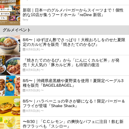
5
新宿｜日本一のグルメバーガーからスイーツまで！個性
的な10店が集うフードホール『reDine 新宿』
favy
グルメイベント
8/6〜｜ゆずぽん酢でさっぱり！大根おろしをのせた夏限
定のカルビ丼を販売『焼きたてのかるび』
8月6日(木) 〜
『焼きたてのかるび』から「にんにくカルビ丼」が発
売！大人気の「豚カルビ丼」も待望の復活
8月6日(木) 〜
8/5〜｜沖縄県産黒糖や夏野菜を使用！夏限定ベーグル3
種を販売『BAGEL&BAGEL』
8月5日(水) 〜
8/5〜｜ハラペーニョの辛さが癖になる！限定バーガー＆
フライが登場『Shake Shack』
8月5日(水) 〜
〜8/30｜「C.C.レモン」の爽快なパフェに注目！飲む新
作フラッペも『スシロー』