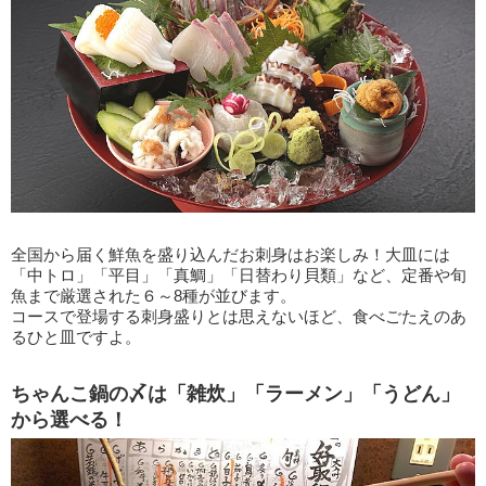
全国から届く鮮魚を盛り込んだお刺身はお楽しみ！大皿には
「中トロ」「平目」「真鯛」「日替わり貝類」など、定番や旬
魚まで厳選された６～8種が並びます。
コースで登場する刺身盛りとは思えないほど、食べごたえのあ
るひと皿ですよ。
ちゃんこ鍋の〆は「雑炊」「ラーメン」「うどん」
から選べる！