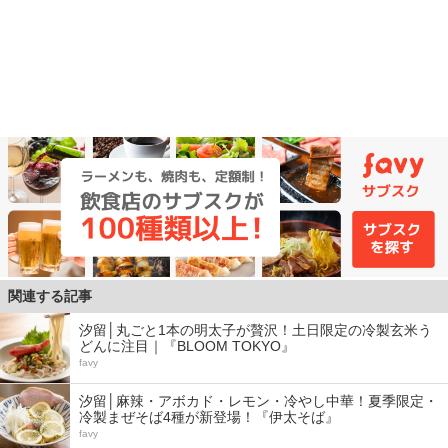
関連する記事
汐留│丸ごと1本の明太子が贅沢！土日限定の冷製玄米う
どんに注目｜『BLOOM TOKYO』
favy
汐留│麻辣・アボカド・レモン・冷やし中華！夏季限定・
冷製まぜそば4種が新登場！『伊太そば』
favy