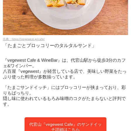
出典：https://vegewest.jp/cafe/
「たまごとブロッコリーのタルタルサンド」
『vegewest Cafe & WineBar』は、代官山駅から徒歩3分のカフ
ェ&ワインバー。
八百屋『vegewest』が経営している店で、美味しい野菜をたっ
ぷり使った料理が多数揃っています。
「たまごサンドイッチ」にはブロッコリーが挟まっており、彩
りもばっちり。
隠し味に使われているもろみ味噌のコクがたまらないと評判で
す。
代官山『vegewest Cafe』のサンドイッ
チ詳細はこちら