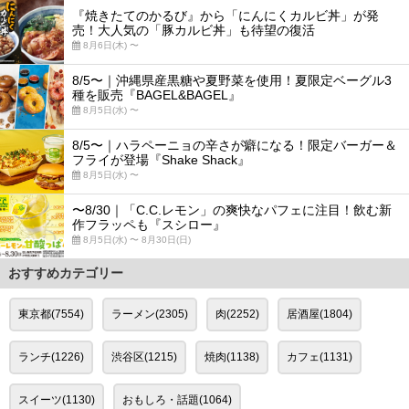
『焼きたてのかるび』から「にんにくカルビ丼」が発
売！大人気の「豚カルビ丼」も待望の復活
8月6日(木) 〜
8/5〜｜沖縄県産黒糖や夏野菜を使用！夏限定ベーグル3
種を販売『BAGEL&BAGEL』
8月5日(水) 〜
8/5〜｜ハラペーニョの辛さが癖になる！限定バーガー＆
フライが登場『Shake Shack』
8月5日(水) 〜
〜8/30｜「C.C.レモン」の爽快なパフェに注目！飲む新
作フラッペも『スシロー』
8月5日(水) 〜 8月30日(日)
おすすめカテゴリー
東京都(7554)
ラーメン(2305)
肉(2252)
居酒屋(1804)
ランチ(1226)
渋谷区(1215)
焼肉(1138)
カフェ(1131)
スイーツ(1130)
おもしろ・話題(1064)