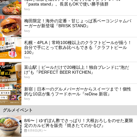
『pasta stand』。長居もOKで使い勝手抜群
favy
2
梅田限定！海外の定番・甘じょっぱ系ベーコンジャムバ
ーガーが新登場『BRISK STAND』
favy
3
札幌・4PLA｜常時100種以上のクラフトビールが揃う！
自分で手にとって飲み比べもできる『クラフトビール
100』
favy
4
富山駅｜ビールだけで20種以上！独自ブレンドに“泡だ
け”も『PERFECT BEER KITCHEN』
favy
5
新宿｜日本一のグルメバーガーからスイーツまで！個性
的な10店が集うフードホール『reDine 新宿』
favy
グルメイベント
8/6〜｜ゆずぽん酢でさっぱり！大根おろしをのせた夏限
定のカルビ丼を販売『焼きたてのかるび』
8月6日(木) 〜