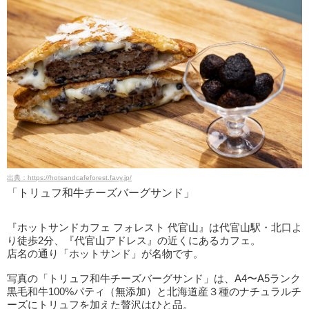
出典：https://hotsandcafeforest.favy.jp/
「トリュフ和牛チーズバーグサンド」
『ホットサンドカフェ フォレスト 代官山』は代官山駅・北口よ
り徒歩2分、『代官山アドレス』の近くにあるカフェ。
店名の通り「ホットサンド」が名物です。
写真の「トリュフ和牛チーズバーグサンド」は、A4〜A5ランク
黒毛和牛100%パティ（無添加）と北海道産３種のナチュラルチ
ーズにトリュフを加えた贅沢はひと品。