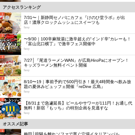
アクセスランキング
1
7/31〜｜新静岡セノバにカフェ『けのひ堂ラボ』が出
店！濃厚クロックムッシュにスイーツも
favy
2
〜9/30｜100辛麻辣湯に激辛超えの“インド辛”カレーも！
『富山北口横丁』で激辛フェス開催中
favy
3
7/27│『尾道ラーメンWAN』が広島HiroPaにオープン！
キッズラーメン無料イベント開催
favy
4
8/10〜19｜事前予約で500円引き！最大4時間食べ飲み放
題の夏休みビュッフェ開催『reDine 広島』
favy
5
【8/31まで急遽延長】ビールやサワーが111円！お通し代
無料！新宿『もッち』の特別企画を見逃すな
favy
オススメ記事
1
梅田│喧騒を離れソファで寛ぐ穴場イタリアンバル