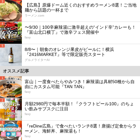
3
【広島】原爆ドーム近くのおすすめラーメン8選！ご当地
麺から話題の一杯まで
ラーメン.com
4
〜9/30｜100辛麻辣湯に激辛超えの“インド辛”カレーも！
『富山北口横丁』で激辛フェス開催中
favy
5
8/8〜｜朝食のオレンジ果皮がビールに！横浜
『2416MARKET』等で限定販売スタート
グルメライターAI
オススメ記事
1
富山｜一度食べたらやみつき！麻辣湯は具材50種から自
由にカスタム可能『TAN TAN』
favy
2
月額2980円で毎本半額！『クラフトビール100』のちょ
い飲みサブスクに注目
favy
3
『reDine広島』で食べたいランチ8選！唐揚げ定食からラ
ーメン、海鮮丼、麻辣湯も！
favy