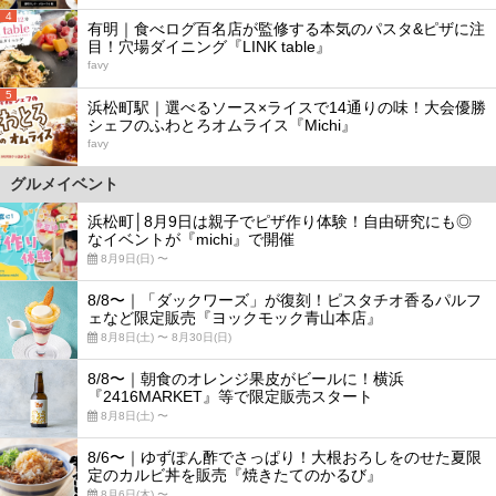
4
有明｜食べログ百名店が監修する本気のパスタ&ピザに注
目！穴場ダイニング『LINK table』
favy
5
浜松町駅｜選べるソース×ライスで14通りの味！大会優勝
シェフのふわとろオムライス『Michi』
favy
グルメイベント
浜松町│8月9日は親子でピザ作り体験！自由研究にも◎
なイベントが『michi』で開催
8月9日(日) 〜
8/8〜｜「ダックワーズ」が復刻！ピスタチオ香るパルフ
ェなど限定販売『ヨックモック青山本店』
8月8日(土) 〜 8月30日(日)
8/8〜｜朝食のオレンジ果皮がビールに！横浜
『2416MARKET』等で限定販売スタート
8月8日(土) 〜
8/6〜｜ゆずぽん酢でさっぱり！大根おろしをのせた夏限
定のカルビ丼を販売『焼きたてのかるび』
8月6日(木) 〜