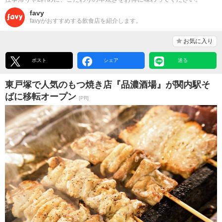
favy
favyがおすすめする飲食店を紹介します。
お気に入り
ポスト
シェア
送る
東戸塚で人気のもつ焼き店『品濃酒場』が関内駅そ
ばに移転オープン
[PR]