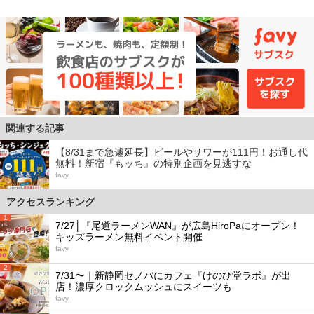
関連する記事
【8/31まで急遽延長】ビールやサワーが111円！お通し代
無料！新宿『もッち』の特別企画を見逃すな
favy
アクセスランキング
1
7/27│『尾道ラーメンWAN』が広島HiroPaにオープン！
キッズラーメン無料イベント開催
favy
2
7/31〜｜新静岡セノバにカフェ『けのひ堂ラボ』が出
店！濃厚クロックムッシュにスイーツも
favy