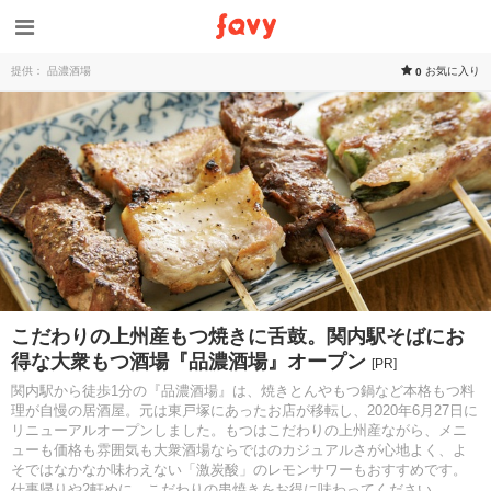
提供： 品濃酒場
お気に入り
0
こだわりの上州産もつ焼きに舌鼓。関内駅そばにお
得な大衆もつ酒場『品濃酒場』オープン
[PR]
関内駅から徒歩1分の『品濃酒場』は、焼きとんやもつ鍋など本格もつ料
理が自慢の居酒屋。元は東戸塚にあったお店が移転し、2020年6月27日に
リニューアルオープンしました。もつはこだわりの上州産ながら、メニ
ューも価格も雰囲気も大衆酒場ならではのカジュアルさが心地よく、よ
そではなかなか味わえない「激炭酸」のレモンサワーもおすすめです。
仕事帰りや2軒めに、こだわりの串焼きをお得に味わってください。