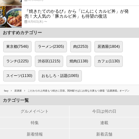
『焼きたてのかるび』から「にんにくカルビ丼」が発
売！大人気の「豚カルビ丼」も待望の復活
8月6日(木) 〜
おすすめカテゴリー
東京都(7546)
ラーメン(2305)
肉(2253)
居酒屋(1804)
ランチ(1225)
渋谷区(1215)
焼肉(1138)
カフェ(1130)
スイーツ(1130)
おもしろ・話題(1065)
favy
居酒屋
こだわりの上州産もつ焼きに舌鼓。関内駅そばにお得な大衆もつ酒場『品濃酒場』オープン
カテゴリ一覧
グルメイベント
今日は何の日
特集
連載
新着情報
新着店舗