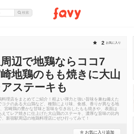
2
お気に入り
周辺で地鶏ならココ7
宮崎地鶏のもも焼きに大山
レアステーキも
鶏料理店をまとめてご紹介！程よい弾力と強い旨味を兼ね備えた
でコクのある大山鶏など、種類により味、食感、香りが異なる地
て、宮崎鶏の豊かな甘味と旨味を引き出したもも焼きや、表面は
あえてレア焼きに仕上げた大山鶏のステーキ、濃厚な旨味の比内
で、新宿駅周辺の地鶏料理店にぜひ行ってみて！
お気に入り
追加