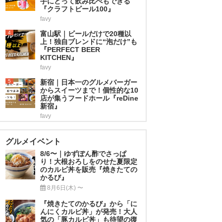
手にとって飲み比べもできる
『クラフトビール100』
favy
4
富山駅｜ビールだけで20種以
上！独自ブレンドに“泡だけ”も
『PERFECT BEER
KITCHEN』
favy
5
新宿｜日本一のグルメバーガー
からスイーツまで！個性的な10
店が集うフードホール『reDine
新宿』
favy
グルメイベント
8/6〜｜ゆずぽん酢でさっぱ
り！大根おろしをのせた夏限定
のカルビ丼を販売『焼きたての
かるび』
8月6日(木) 〜
『焼きたてのかるび』から「に
んにくカルビ丼」が発売！大人
気の「豚カルビ丼」も待望の復