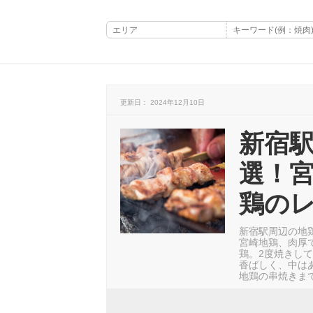
更新日： 2024年12月10日
新宿駅
選！
鶏の
新宿駅周辺の地
宮崎地鶏、肉厚
鶏。2度焼きし
香ばしく、中は
地鶏の串焼きま