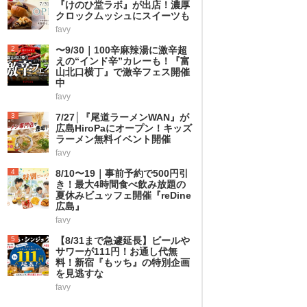
『けのひ堂ラボ』が出店！濃厚
クロックムッシュにスイーツも
favy
2
〜9/30｜100辛麻辣湯に激辛超
えの“インド辛”カレーも！『富
山北口横丁』で激辛フェス開催
中
favy
3
7/27│『尾道ラーメンWAN』が
広島HiroPaにオープン！キッズ
ラーメン無料イベント開催
favy
4
8/10〜19｜事前予約で500円引
き！最大4時間食べ飲み放題の
夏休みビュッフェ開催『reDine
広島』
favy
5
【8/31まで急遽延長】ビールや
サワーが111円！お通し代無
料！新宿『もッち』の特別企画
を見逃すな
favy