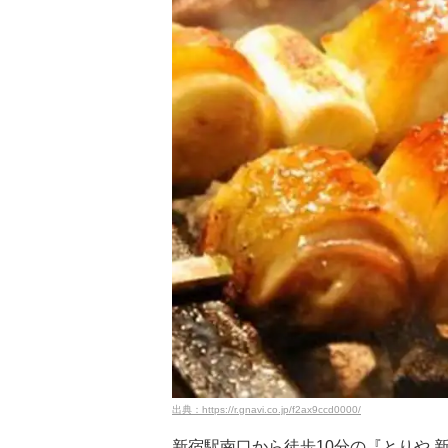
出典：https://r.gnavi.co.jp/f2ax9ccd0000/
新宿駅南口から徒歩10分の『とりや