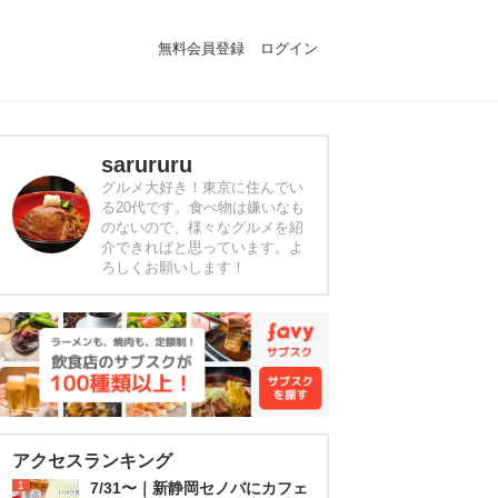
無料会員登録
ログイン
sarururu
グルメ大好き！東京に住んでい
る20代です。食べ物は嫌いなも
のないので、様々なグルメを紹
介できればと思っています。よ
ろしくお願いします！
アクセスランキング
1
7/31〜｜新静岡セノバにカフェ