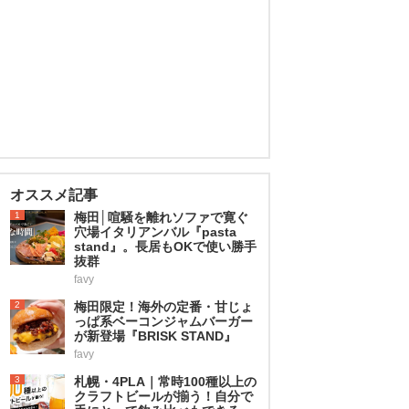
オススメ記事
1
梅田│喧騒を離れソファで寛ぐ
穴場イタリアンバル『pasta
stand』。長居もOKで使い勝手
抜群
favy
2
梅田限定！海外の定番・甘じょ
っぱ系ベーコンジャムバーガー
が新登場『BRISK STAND』
favy
3
札幌・4PLA｜常時100種以上の
クラフトビールが揃う！自分で