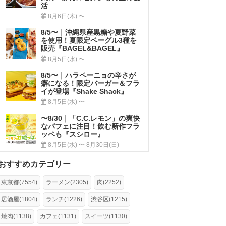
活
8月6日(木) 〜
8/5〜｜沖縄県産黒糖や夏野菜
を使用！夏限定ベーグル3種を
販売『BAGEL&BAGEL』
8月5日(水) 〜
8/5〜｜ハラペーニョの辛さが
癖になる！限定バーガー＆フラ
イが登場『Shake Shack』
8月5日(水) 〜
〜8/30｜「C.C.レモン」の爽快
なパフェに注目！飲む新作フラ
ッペも『スシロー』
8月5日(水) 〜 8月30日(日)
おすすめカテゴリー
東京都(7554)
ラーメン(2305)
肉(2252)
居酒屋(1804)
ランチ(1226)
渋谷区(1215)
焼肉(1138)
カフェ(1131)
スイーツ(1130)