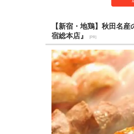
【新宿・地鶏】秋田名産
宿総本店』
[PR]