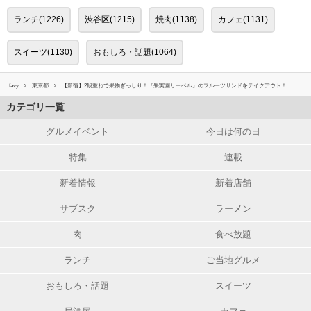
ランチ(1226)
渋谷区(1215)
焼肉(1138)
カフェ(1131)
スイーツ(1130)
おもしろ・話題(1064)
favy
東京都
【新宿】2段重ねで果物ぎっしり！『果実園リーベル』のフルーツサンドをテイクアウト！
カテゴリ一覧
グルメイベント
今日は何の日
特集
連載
新着情報
新着店舗
サブスク
ラーメン
肉
食べ放題
ランチ
ご当地グルメ
おもしろ・話題
スイーツ