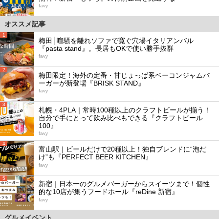
favy
オススメ記事
1
梅田│喧騒を離れソファで寛ぐ穴場イタリアンバル
『pasta stand』。長居もOKで使い勝手抜群
favy
2
梅田限定！海外の定番・甘じょっぱ系ベーコンジャムバ
ーガーが新登場『BRISK STAND』
favy
3
札幌・4PLA｜常時100種以上のクラフトビールが揃う！
自分で手にとって飲み比べもできる『クラフトビール
100』
favy
4
富山駅｜ビールだけで20種以上！独自ブレンドに“泡だ
け”も『PERFECT BEER KITCHEN』
favy
5
新宿｜日本一のグルメバーガーからスイーツまで！個性
的な10店が集うフードホール『reDine 新宿』
favy
グルメイベント