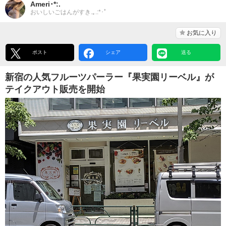
Ameri･*:.
おいしいごはんがすき.｡.:*･ﾟ
お気に入り
ポスト
シェア
送る
新宿の人気フルーツパーラー『果実園リーベル』が
テイクアウト販売を開始