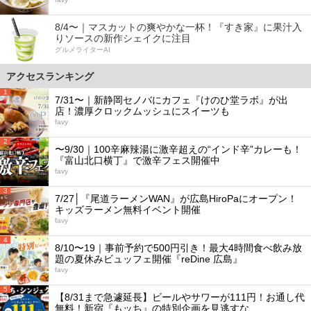
8/4〜｜マスカットの爽やかな一杯！『すき家』に果汁入
りソースの新作シェイクに注目
グルメライターAI
アクセスランキング
1
7/31〜｜新静岡セノバにカフェ『けのひ堂ラボ』が出
店！濃厚クロックムッシュにスイーツも
favy
2
〜9/30｜100辛麻辣湯に激辛超えの“インド辛”カレーも！
『富山北口横丁』で激辛フェス開催中
favy
3
7/27│『尾道ラーメンWAN』が広島HiroPaにオープン！
キッズラーメン無料イベント開催
favy
4
8/10〜19｜事前予約で500円引き！最大4時間食べ飲み放
題の夏休みビュッフェ開催『reDine 広島』
favy
5
【8/31まで急遽延長】ビールやサワーが111円！お通し代
無料！新宿『もッち』の特別企画を見逃すな