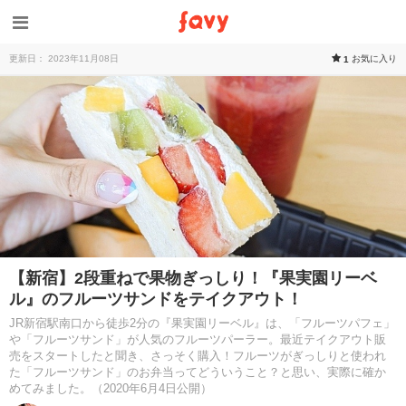
更新日： 2023年11月08日
お気に入り
1
【新宿】2段重ねで果物ぎっしり！『果実園リーベ
ル』のフルーツサンドをテイクアウト！
JR新宿駅南口から徒歩2分の『果実園リーベル』は、「フルーツパフェ」
や「フルーツサンド」が人気のフルーツパーラー。最近テイクアウト販
売をスタートしたと聞き、さっそく購入！フルーツがぎっしりと使われ
た「フルーツサンド」のお弁当ってどういうこと？と思い、実際に確か
めてみました。（2020年6月4日公開）