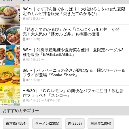
8/6〜｜ゆずぽん酢でさっぱり！大根おろしをのせた夏限
定のカルビ丼を販売『焼きたてのかるび』
8月6日(木) 〜
『焼きたてのかるび』から「にんにくカルビ丼」が発
売！大人気の「豚カルビ丼」も待望の復活
8月6日(木) 〜
8/5〜｜沖縄県産黒糖や夏野菜を使用！夏限定ベーグル3
種を販売『BAGEL&BAGEL』
8月5日(水) 〜
8/5〜｜ハラペーニョの辛さが癖になる！限定バーガー＆
フライが登場『Shake Shack』
8月5日(水) 〜
〜8/30｜「C.C.レモン」の爽快なパフェに注目！飲む新
作フラッペも『スシロー』
8月5日(水) 〜 8月30日(日)
おすすめカテゴリー
東京都(7554)
ラーメン(2305)
肉(2252)
居酒屋(1804)