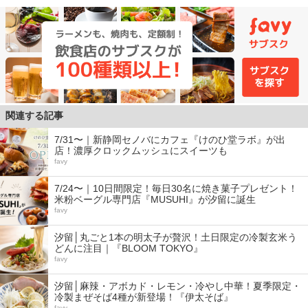
関連する記事
7/31〜｜新静岡セノバにカフェ『けのひ堂ラボ』が出
店！濃厚クロックムッシュにスイーツも
favy
7/24〜｜10日間限定！毎日30名に焼き菓子プレゼント！
米粉ベーグル専門店『MUSUHI』が汐留に誕生
favy
汐留│丸ごと1本の明太子が贅沢！土日限定の冷製玄米う
どんに注目｜『BLOOM TOKYO』
favy
汐留│麻辣・アボカド・レモン・冷やし中華！夏季限定・
冷製まぜそば4種が新登場！『伊太そば』
favy