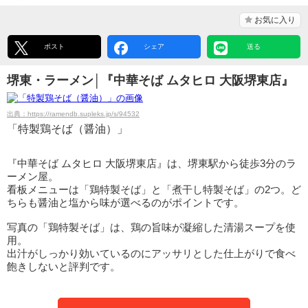
お気に入り
ポスト
シェア
送る
堺東・ラーメン│『中華そば ムタヒロ 大阪堺東店』
出典：https://ramendb.supleks.jp/s/94532
「特製鶏そば（醤油）」
『中華そば ムタヒロ 大阪堺東店』は、堺東駅から徒歩3分のラ
ーメン屋。
看板メニューは「鶏特製そば」と「煮干し特製そば」の2つ。ど
ちらも醤油と塩から味が選べるのがポイントです。
写真の「鶏特製そば」は、鶏の旨味が凝縮した清湯スープを使
用。
出汁がしっかり効いているのにアッサリとした仕上がりで食べ
飽きしないと評判です。