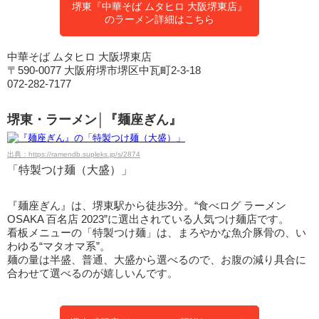
堺東『中華そば ムタヒロ 大阪堺東店』
のラーメン詳細はこちら
中華そば ムタヒロ 大阪堺東店
〒590-0077 大阪府堺市堺区中瓦町2-3-18
072-282-7177
堺東・ラーメン│『麺座ぎん』
出典：https://ramendb.supleks.jp/s/2874
「特製つけ麺（大盛）」
『麺座ぎん』は、堺東駅から徒歩3分。“食べログ ラーメン
OSAKA 百名店 2023”に選出されている人気つけ麺店です。
看板メニューの「特製つけ麺」は、まろやかな魚介豚骨の、い
わゆる“マタオマ系”。
麺の量は半盛、普通、大盛から選べるので、お腹の減り具合に
合わせて選べるのが嬉しいんです。