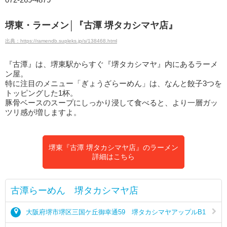
堺東・ラーメン│『古潭 堺タカシマヤ店』
出典：https://ramendb.supleks.jp/s/138468.html
『古潭』は、堺東駅からすぐ『堺タカシマヤ』内にあるラーメ
ン屋。
特に注目のメニュー「ぎょうざらーめん」は、なんと餃子3つを
トッピングした1杯。
豚骨ベースのスープにしっかり浸して食べると、より一層ガッ
ツリ感が増しますよ。
堺東『古潭 堺タカシマヤ店』のラーメン
詳細はこちら
古潭らーめん 堺タカシマヤ店
大阪府堺市堺区三国ケ丘御幸通59 堺タカシマヤアップルB1