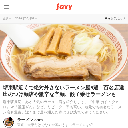
更新日： 2026年06月03日
お気に入り
0
堺東駅近くで絶対外さないラーメン屋5選！百名店選
出のつけ麺店や激辛な辛麺、餃子乗せラーメンも
堺東駅周辺にある人気のラーメン店を紹介します。『中華そば ムタヒ
ロ』や『麺座ぎん』など、リピーター率も高い、地元でも有名なラーメ
ン店も豊富。近くまで足を運んだ際はぜひ訪れてみてください。
ラーメン.com
東京、大阪だけでなく全国のうまいラーメンを紹...