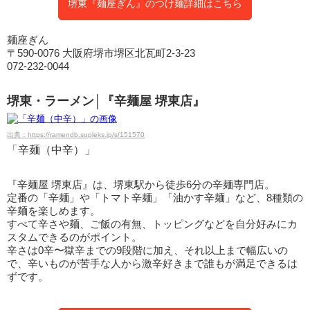
堺東『麺座ぎん』のつけ麺詳細はこちら
麺座ぎん
〒590-0076 大阪府堺市堺区北瓦町2‐3‐23
072-232-0044
堺東・ラーメン│『辛麺屋 堺東店』
出典：https://ramendb.supleks.jp/s/151570
「辛麺（中辛）」
『辛麺屋 堺東店』は、堺東駅から徒歩6分の辛麺専門店。
定番の「辛麺」や「トマト辛麺」「油かす辛麺」など、8種類の
辛麺を楽しめます。
すべて辛さや麺、ご飯の有無、トッピングなどを自分好みにカ
スタムできるのがポイント。
辛さは0辛〜獄辛までの9段階に加え、それ以上まで幅広いの
で、辛いものが苦手な人から激辛好きまで誰もが満足できるは
ずです。