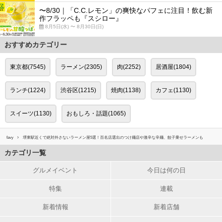
〜8/30｜「C.C.レモン」の爽快なパフェに注目！飲む新
作フラッペも『スシロー』
8月5日(水) 〜 8月30日(日)
おすすめカテゴリー
東京都(7545)
ラーメン(2305)
肉(2252)
居酒屋(1804)
ランチ(1224)
渋谷区(1215)
焼肉(1138)
カフェ(1130)
スイーツ(1130)
おもしろ・話題(1065)
favy
堺東駅近くで絶対外さないラーメン屋5選！百名店選出のつけ麺店や激辛な辛麺、餃子乗せラーメンも
カテゴリ一覧
グルメイベント
今日は何の日
特集
連載
新着情報
新着店舗