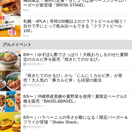
梅田限定！海外の定番・甘じょっぱ系ベーコンジャムバ
ーガーが新登場『BRISK STAND』
favy
5
札幌・4PLA｜常時100種以上のクラフトビールが揃う！
自分で手にとって飲み比べもできる『クラフトビール
100』
favy
グルメイベント
8/6〜｜ゆずぽん酢でさっぱり！大根おろしをのせた夏限
定のカルビ丼を販売『焼きたてのかるび』
8月6日(木) 〜
『焼きたてのかるび』から「にんにくカルビ丼」が発
売！大人気の「豚カルビ丼」も待望の復活
8月6日(木) 〜
8/5〜｜沖縄県産黒糖や夏野菜を使用！夏限定ベーグル3
種を販売『BAGEL&BAGEL』
8月5日(水) 〜
8/5〜｜ハラペーニョの辛さが癖になる！限定バーガー＆
フライが登場『Shake Shack』
8月5日(水) 〜