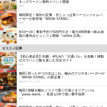
キッズラーメン無料イベント開催
favy
4
梅田限定！海外の定番・甘じょっぱ系ベーコンジャムバ
ーガーが新登場『BRISK STAND』
favy
5
8/10〜19｜事前予約で500円引き！最大4時間食べ飲み放
題の夏休みビュッフェ開催『reDine 広島』
favy
オススメ記事
1
【初心者必見】札幌・4PLAの『大通バル』を攻略！移動
ゼロでハシゴ飯を楽しむ完全ガイド
favy
2
梅田│切ったやつの次はこれ。極みのてりやきバーガーが
『BRISK STAND』の新定番！
favyグルメニュース
3
梅田│喧騒を離れソファで寛ぐ穴場イタリアンバル
『pasta stand』。長居もOKで使い勝手抜群
favy
4