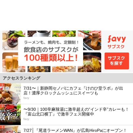
アクセスランキング
1
7/31〜｜新静岡セノバにカフェ『けのひ堂ラボ』が出
店！濃厚クロックムッシュにスイーツも
favy
2
〜9/30｜100辛麻辣湯に激辛超えの“インド辛”カレーも！
『富山北口横丁』で激辛フェス開催中
favy
3
7/27│『尾道ラーメンWAN』が広島HiroPaにオープン！