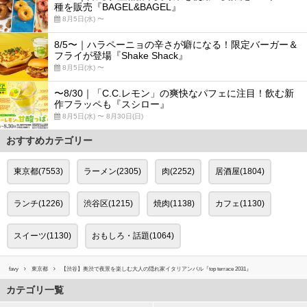
種を販売『BAGEL&BAGEL』
8月5日(水) 〜
8/5〜｜ハラペーニョの辛さが癖になる！限定バーガー＆
フライが登場『Shake Shack』
8月5日(水) 〜
〜8/30｜「C.C.レモン」の爽快なパフェに注目！飲む新
作フラッペも『スシロー』
8月5日(水) 〜 8月30日(日)
おすすめカテゴリー
東京都(7553)
ラーメン(2305)
肉(2252)
居酒屋(1804)
ランチ(1226)
渋谷区(1215)
焼肉(1138)
カフェ(1130)
スイーツ(1130)
おもしろ・話題(1064)
favy
東京都
【渋谷】奥渋で夜景を楽しむ大人の隠れ家イタリアンバル『top terrace 2031』
カテゴリ一覧