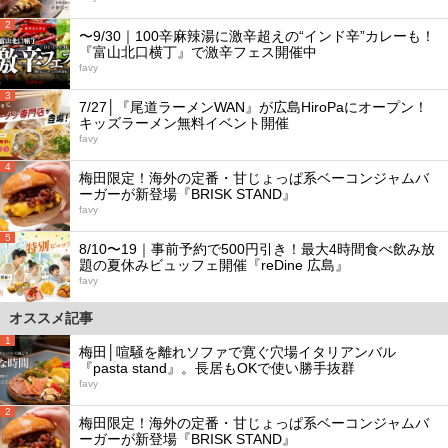
2
〜9/30｜100辛麻辣湯に激辛超えの“インド辛”カレーも！
『富山北口横丁』で激辛フェス開催中
favy
3
7/27│『尾道ラーメンWAN』が広島HiroPaにオープン！
キッズラーメン無料イベント開催
favy
4
梅田限定！海外の定番・甘じょっぱ系ベーコンジャムバ
ーガーが新登場『BRISK STAND』
favy
5
8/10〜19｜事前予約で500円引き！最大4時間食べ飲み放
題の夏休みビュッフェ開催『reDine 広島』
favy
オススメ記事
1
梅田│喧騒を離れソファで寛ぐ穴場イタリアンバル
『pasta stand』。長居もOKで使い勝手抜群
favy
2
梅田限定！海外の定番・甘じょっぱ系ベーコンジャムバ
ーガーが新登場『BRISK STAND』