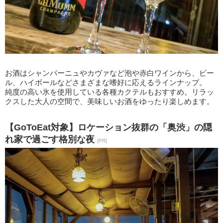
お酒はシャンパーニュやカヴァなど泡や赤白ワインから、ビー
ル、ハイボールなどさまざまな嗜好に応えるラインナップ。
純度の高い氷を使用している各種カクテルもおすすめ。リラッ
クスした大人の空間で、美味しいお酒をゆったり楽しめます。
【GoToEat対象】ロケーション抜群の「奥渋」の隠
れ家で過ごす格別な夜
[PR]