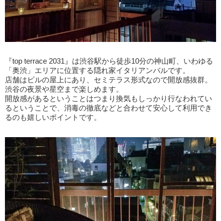
『top terrace 2031』は渋谷駅から徒歩10分の神山町、いわゆる
「奥渋」エリアに位置する隠れ家イタリアンバルです。
店舗はビルの屋上にあり、セミテラス形式なので開放感抜群。
渋谷の夜景や星空まで楽しめます。
開放感があるということはつまり換気もしっかり行なわれてい
るということで、消毒の徹底などと合わせて安心して利用でき
るのも嬉しいポイントです。