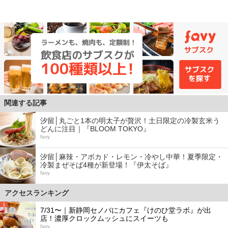
関連する記事
汐留│丸ごと1本の明太子が贅沢！土日限定の冷製玄米う
どんに注目｜『BLOOM TOKYO』
favy
汐留│麻辣・アボカド・レモン・冷やし中華！夏季限定・
冷製まぜそば4種が新登場！『伊太そば』
favy
アクセスランキング
1
7/31〜｜新静岡セノバにカフェ『けのひ堂ラボ』が出
店！濃厚クロックムッシュにスイーツも
favy