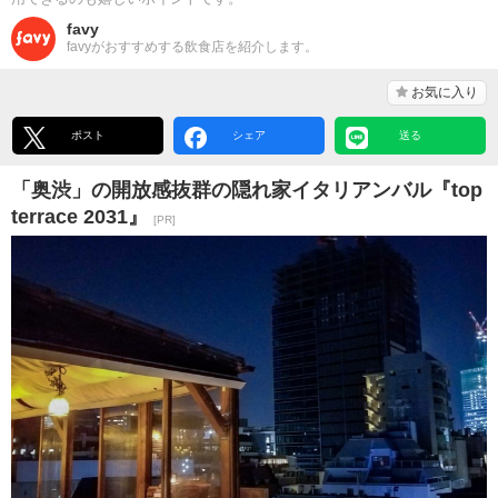
favy
favyがおすすめする飲食店を紹介します。
お気に入り
ポスト
シェア
送る
「奥渋」の開放感抜群の隠れ家イタリアンバル『top
terrace 2031』
[PR]