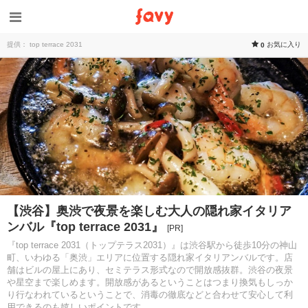
提供： top terrace 2031
お気に入り
0
【渋谷】奥渋で夜景を楽しむ大人の隠れ家イタリア
ンバル『top terrace 2031』
[PR]
『top terrace 2031（トップテラス2031）』は渋谷駅から徒歩10分の神山
町、いわゆる「奥渋」エリアに位置する隠れ家イタリアンバルです。店
舗はビルの屋上にあり、セミテラス形式なので開放感抜群。渋谷の夜景
や星空まで楽しめます。開放感があるということはつまり換気もしっか
り行なわれているということで、消毒の徹底などと合わせて安心して利
用できるのも嬉しいポイントです。