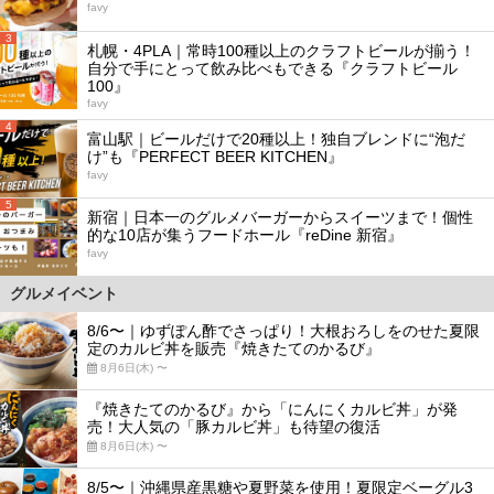
favy
3
札幌・4PLA｜常時100種以上のクラフトビールが揃う！
自分で手にとって飲み比べもできる『クラフトビール
100』
favy
4
富山駅｜ビールだけで20種以上！独自ブレンドに“泡だ
け”も『PERFECT BEER KITCHEN』
favy
5
新宿｜日本一のグルメバーガーからスイーツまで！個性
的な10店が集うフードホール『reDine 新宿』
favy
グルメイベント
8/6〜｜ゆずぽん酢でさっぱり！大根おろしをのせた夏限
定のカルビ丼を販売『焼きたてのかるび』
8月6日(木) 〜
『焼きたてのかるび』から「にんにくカルビ丼」が発
売！大人気の「豚カルビ丼」も待望の復活
8月6日(木) 〜
8/5〜｜沖縄県産黒糖や夏野菜を使用！夏限定ベーグル3