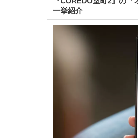
『COREDO室町2』の
一挙紹介