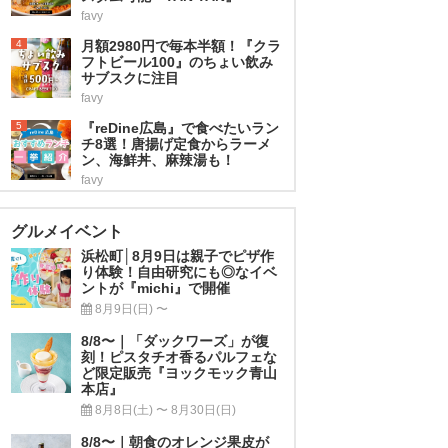
favy
4
月額2980円で毎本半額！『クラ
フトビール100』のちょい飲み
サブスクに注目
favy
5
『reDine広島』で食べたいラン
チ8選！唐揚げ定食からラーメ
ン、海鮮丼、麻辣湯も！
favy
グルメイベント
浜松町│8月9日は親子でピザ作
り体験！自由研究にも◎なイベ
ントが『michi』で開催
8月9日(日) 〜
8/8〜｜「ダックワーズ」が復
刻！ピスタチオ香るパルフェな
ど限定販売『ヨックモック青山
本店』
8月8日(土) 〜 8月30日(日)
8/8〜｜朝食のオレンジ果皮が