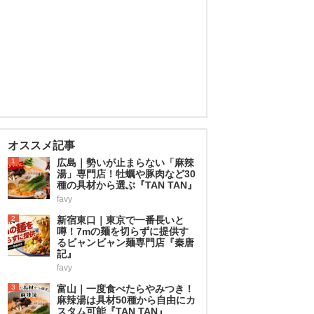
オススメ記事
1
広島｜勢いが止まらない「麻辣
湯」専門店！牡蠣や豚肉など30
種の具材から選ぶ『TAN TAN』
favy
2
新宿東口｜東京で一番長いと
噂！7mの麺を切らずに提供す
るビャンビャン麺専門店『秦唐
記』
favy
3
富山｜一度食べたらやみつき！
麻辣湯は具材50種から自由にカ
スタム可能『TAN TAN』