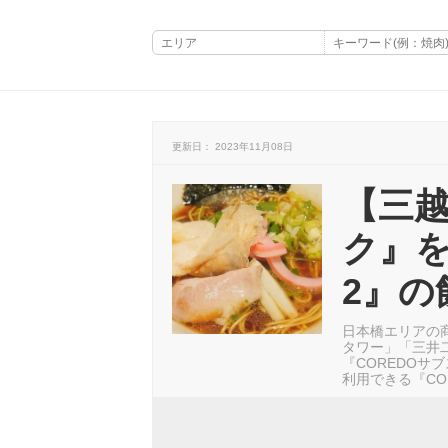
更新日： 2023年11月08日
【三越
ク』を
2』の
日本橋エリアの商
タワー」「三井
『COREDOサ
利用できる『CO