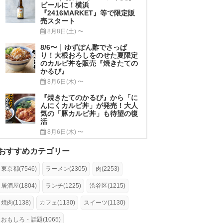
ビールに！横浜
『2416MARKET』等で限定販
売スタート
8月8日(土) 〜
8/6〜｜ゆずぽん酢でさっぱ
り！大根おろしをのせた夏限定
のカルビ丼を販売『焼きたての
かるび』
8月6日(木) 〜
『焼きたてのかるび』から「に
んにくカルビ丼」が発売！大人
気の「豚カルビ丼」も待望の復
活
8月6日(木) 〜
おすすめカテゴリー
東京都(7546)
ラーメン(2305)
肉(2253)
居酒屋(1804)
ランチ(1225)
渋谷区(1215)
焼肉(1138)
カフェ(1130)
スイーツ(1130)
おもしろ・話題(1065)