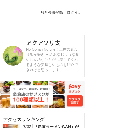
無料会員登録
ログイン
アクアソリ太
No Gohan No Life！三度の飯よ
り飯が好き〜♡ おなじような食
いしん坊なひとが共感してくれ
るような美味しいものを紹介で
きればと思ってます！
アクセスランキング
1
7/27│『尾道ラーメンWAN』が