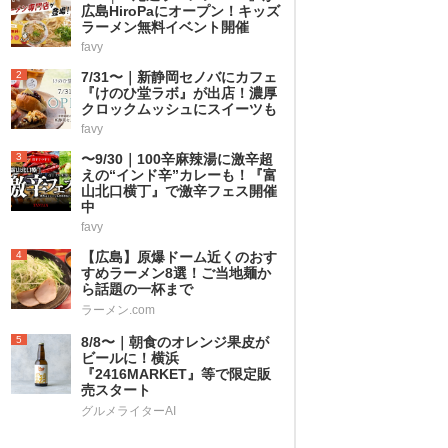
広島HiroPaにオープン！キッズ
ラーメン無料イベント開催
favy
2
7/31〜｜新静岡セノバにカフェ
『けのひ堂ラボ』が出店！濃厚
クロックムッシュにスイーツも
favy
3
〜9/30｜100辛麻辣湯に激辛超
えの“インド辛”カレーも！『富
山北口横丁』で激辛フェス開催
中
favy
4
【広島】原爆ドーム近くのおす
すめラーメン8選！ご当地麺か
ら話題の一杯まで
ラーメン.com
5
8/8〜｜朝食のオレンジ果皮が
ビールに！横浜
『2416MARKET』等で限定販
売スタート
グルメライターAI