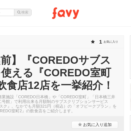
1
お気に入り
前】『COREDOサブス
使える『COREDO室町
飲食店12店を一挙紹介！
業施設「COREDO日本橋」や「COREDO室町」「日本橋三井
二号館」で利用出来る月額制のサブスクリプションサービス
ブスク』。なかでも月額321円（税込）の「オフピークプラン」を
REDO室町2』の飲食店をご紹介します。
お気に入り
追加