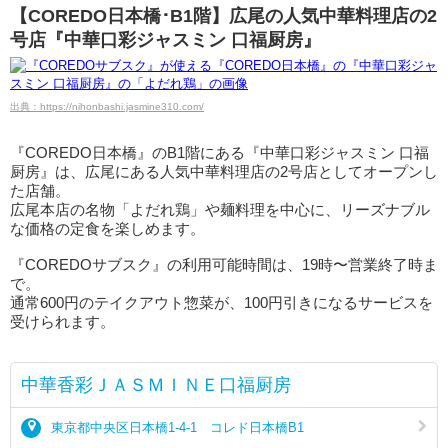
【COREDO日本橋･B1階】広尾の人気中華料理店の2
号店『中華口彩ジャスミン 口福厨房』
出典：https://nihonbashi.jasmine310.com/
『COREDO日本橋』のB1階にある『中華口彩ジャスミン 口福
厨房』は、広尾にある人気中華料理店の2号店としてオープンし
た店舗。
広尾本店の名物「よだれ鶏」や麺料理を中心に、リーズナブル
な価格の定食を楽しめます。
『COREDOサブスク』の利用可能時間は、19時〜営業終了時ま
で。
通常600円のテイクアウト惣菜が、100円引きになるサービスを
受けられます。
中華香彩ＪＡＳＭＩＮＥ口福厨房
東京都中央区日本橋1-4-1 コレド日本橋B1