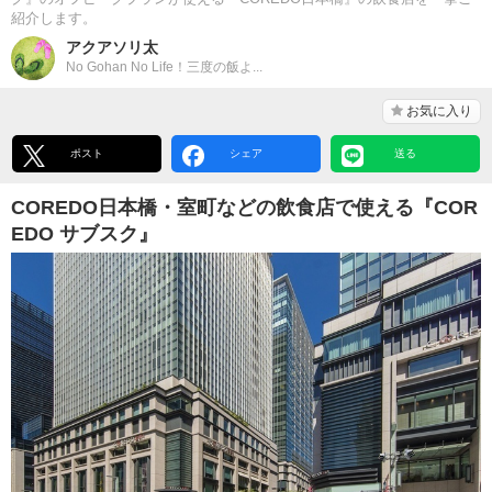
紹介します。
アクアソリ太
No Gohan No Life！三度の飯よ...
お気に入り
ポスト
シェア
送る
COREDO日本橋・室町などの飲食店で使える『COR
EDO サブスク』