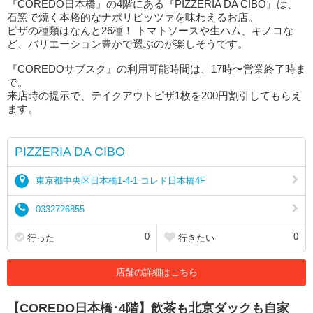
『COREDO日本橋』の4階にある『PIZZERIA DA CIBO』は、
石窯で焼く本格的なナポリピッツァを味わえるお店。
ピザの種類はなんと26種！ トマトソースや生ハム、キノコな
ど、バリエーション豊かで選ぶのが楽しそうです。
『COREDOサブスク』の利用可能時間は、17時〜営業終了時ま
で。
来店時の提示で、テイクアウトピザ1枚を200円割引してもらえ
ます。
PIZZERIA DA CIBO
東京都中央区日本橋1-4-1 コレド日本橋4F
0332726855
0
0
行った
行きたい
店舗の詳細はこちら
【COREDO日本橋･4階】飲茶も北京ダックも自家