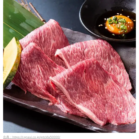
出典：https://r.gnavi.co.jp/grtckfa50000/