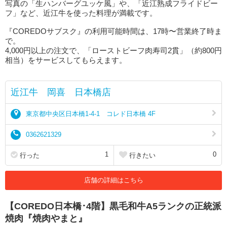
写真の「生ハンバーグユッケ風」や、「近江熟成フライドビー
フ」など、近江牛を使った料理が満載です。
『COREDOサブスク』の利用可能時間は、17時〜営業終了時ま
で。
4,000円以上の注文で、「ローストビーフ肉寿司2貫」（約800円
相当）をサービスしてもらえます。
近江牛 岡喜 日本橋店
東京都中央区日本橋1-4-1 コレド日本橋 4F
0362621329
1
0
行った
行きたい
店舗の詳細はこちら
【COREDO日本橋･4階】黒毛和牛A5ランクの正統派
焼肉『焼肉やまと』