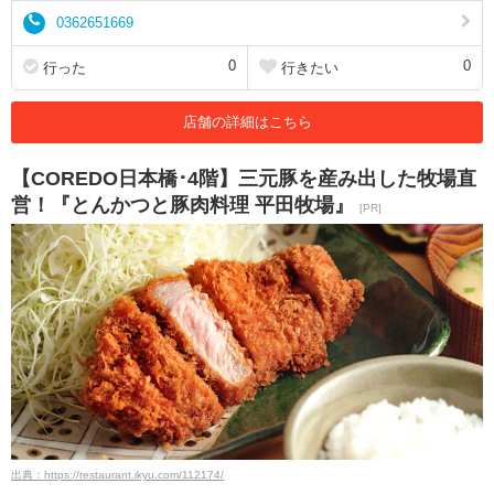
0362651669
0
0
行った
行きたい
店舗の詳細はこちら
【COREDO日本橋･4階】三元豚を産み出した牧場直
営！『とんかつと豚肉料理 平田牧場』
[PR]
出典：https://restaurant.ikyu.com/112174/