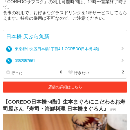
『COREDOサブスク』の利用可能時間は、17時〜営業終了時ま
で。
食事の利用で、お好きなグラスドリンクを1杯サービスしてもら
えます。特典の併用は不可なので、ご注意ください。
日本橋 天ぷら魚新
東京都中央区日本橋1丁目4-1 COREDO日本橋 4階
0352057661
0
2
行った
行きたい
店舗の詳細はこちら
【COREDO日本橋･4階】生本まぐろにこだわるお寿
司屋さん『寿司・海鮮料理 日本橋まぐろ人』
[PR]