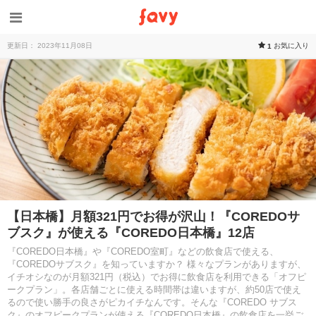
更新日： 2023年11月08日
お気に入り
1
【日本橋】月額321円でお得が沢山！『COREDOサ
ブスク』が使える『COREDO日本橋』12店
『COREDO日本橋』や『COREDO室町』などの飲食店で使える、
『COREDOサブスク』を知っていますか？ 様々なプランがありますが、
イチオシなのが月額321円（税込）でお得に飲食店を利用できる「オフピ
ークプラン」。各店舗ごとに使える時間帯は違いますが、約50店で使え
るので使い勝手の良さがピカイチなんです。そんな『COREDO サブス
ク』のオフピークプランが使える『COREDO日本橋』の飲食店を一挙ご