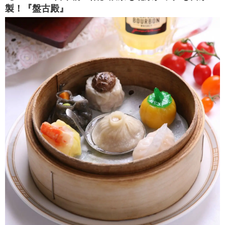
製！『盤古殿』