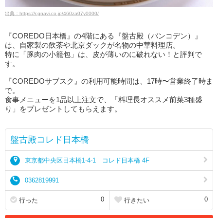
出典：https://r.gnavi.co.jp/460za07y0000/
『COREDO日本橋』の4階にある『盤古殿（バンコデン）』
は、自家製の飲茶や北京ダックが名物の中華料理店。
特に「豚肉の小籠包」は、皮が薄いのに破れない！と評判で
す。
『COREDOサブスク』の利用可能時間は、17時〜営業終了時ま
で。
食事メニューを1品以上注文で、「料理長オススメ前菜3種盛
り」をプレゼントしてもらえます。
盤古殿コレド日本橋
東京都中央区日本橋1-4-1 コレド日本橋 4F
0362819991
0
0
行った
行きたい