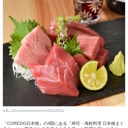
出典：https://www.hotpepper.jp/strJ001195931
『COREDO日本橋』の4階にある『寿司・海鮮料理 日本橋まぐ