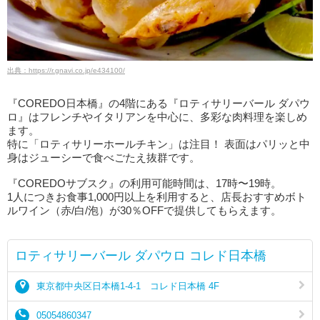
出典：https://r.gnavi.co.jp/e434100/
『COREDO日本橋』の4階にある『ロティサリーバール ダパウ
ロ』はフレンチやイタリアンを中心に、多彩な肉料理を楽しめ
ます。
特に「ロティサリーホールチキン」は注目！ 表面はパリッと中
身はジューシーで食べごたえ抜群です。
『COREDOサブスク』の利用可能時間は、17時〜19時。
1人につきお食事1,000円以上を利用すると、店長おすすめボト
ルワイン（赤/白/泡）が30％OFFで提供してもらえます。
ロティサリーバール ダパウロ コレド日本橋
東京都中央区日本橋1-4-1 コレド日本橋 4F
05054860347