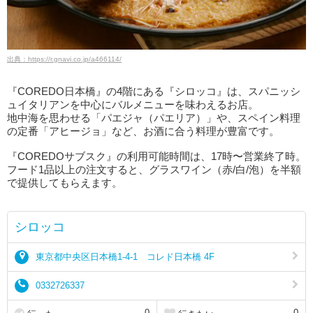
出典：https://r.gnavi.co.jp/a466114/
『COREDO日本橋』の4階にある『シロッコ』は、スパニッシ
ュイタリアンを中心にバルメニューを味わえるお店。
地中海を思わせる「パエジャ（パエリア）」や、スペイン料理
の定番「アヒージョ」など、お酒に合う料理が豊富です。
『COREDOサブスク』の利用可能時間は、17時〜営業終了時。
フード1品以上の注文すると、グラスワイン（赤/白/泡）を半額
で提供してもらえます。
シロッコ
東京都中央区日本橋1-4-1 コレド日本橋 4F
0332726337
0
0