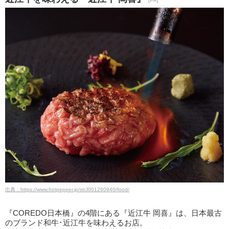
[PR]
出典：https://www.hotpepper.jp/strJ001260940/food/
『COREDO日本橋』の4階にある『近江牛 岡喜』は、日本最古
のブランド和牛･近江牛を味わえるお店。