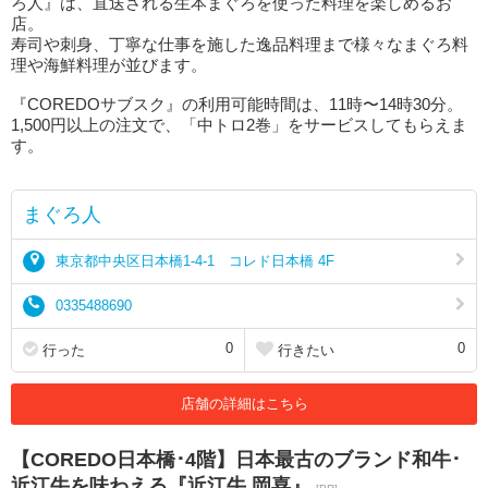
ろ人』は、直送される生本まぐろを使った料理を楽しめるお
店。
寿司や刺身、丁寧な仕事を施した逸品料理まで様々なまぐろ料
理や海鮮料理が並びます。
『COREDOサブスク』の利用可能時間は、11時〜14時30分。
1,500円以上の注文で、「中トロ2巻」をサービスしてもらえま
す。
まぐろ人
東京都中央区日本橋1-4-1 コレド日本橋 4F
0335488690
0
0
行った
行きたい
店舗の詳細はこちら
【COREDO日本橋･4階】日本最古のブランド和牛･
近江牛を味わえる『近江牛 岡喜』