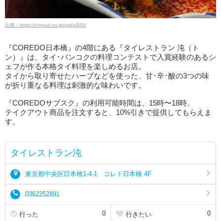
出典：https://r.gnavi.co.jp/ga4p300/
『COREDO日本橋』の4階にある『タイレストラン 沌（ト
ン）』は、タイ･バンコクの料理コンテストで入賞経験のあるシ
ェフが作る本格タイ料理を楽しめるお店。
タイから取り寄せたハーブなどを使った、甘･辛･酸の3つの味
が折り重なる料理は刺激的な味わいです。
『COREDOサブスク』の利用可能時間は、15時〜18時。
テイクアウト商品を注文すると、10%引きで提供してもらえま
す。
タイレストラン沌
東京都中央区日本橋1-4-1 コレド日本橋 4F
0362252891
0
0
行った
行きたい