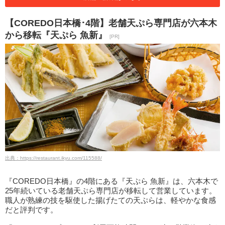
【COREDO日本橋･4階】老舗天ぷら専門店が六本木
から移転『天ぷら 魚新』
[PR]
出典：https://restaurant.ikyu.com/115588/
『COREDO日本橋』の4階にある『天ぷら 魚新』は、六本木で
25年続いている老舗天ぷら専門店が移転して営業しています。
職人が熟練の技を駆使した揚げたての天ぷらは、軽やかな食感
だと評判です。