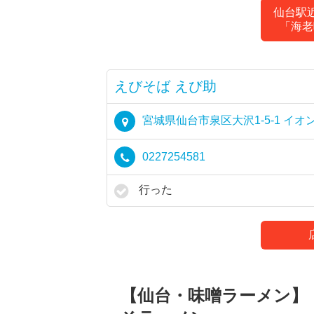
仙台駅
「海老
えびそば えび助
宮城県仙台市泉区大沢1-5-1 イオ
0227254581
行った
【仙台・味噌ラーメン】