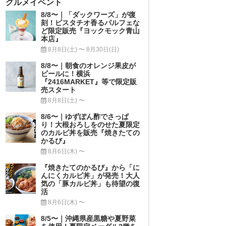
グルメイベント
8/8〜｜「ダックワーズ」が復
刻！ピスタチオ香るパルフェな
ど限定販売『ヨックモック青山
本店』
8月8日(土) 〜 8月30日(日)
8/8〜｜朝食のオレンジ果皮が
ビールに！横浜
『2416MARKET』等で限定販
売スタート
8月8日(土) 〜
8/6〜｜ゆずぽん酢でさっぱ
り！大根おろしをのせた夏限定
のカルビ丼を販売『焼きたての
かるび』
8月6日(木) 〜
『焼きたてのかるび』から「に
んにくカルビ丼」が発売！大人
気の「豚カルビ丼」も待望の復
活
8月6日(木) 〜
8/5〜｜沖縄県産黒糖や夏野菜