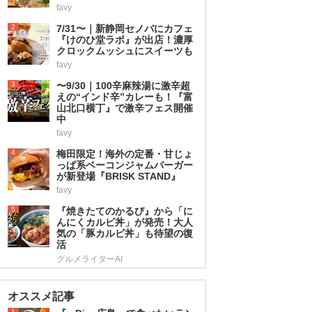
favy
2
7/31〜｜新静岡セノバにカフェ
『けのひ堂ラボ』が出店！濃厚
クロックムッシュにスイーツも
favy
3
〜9/30｜100辛麻辣湯に激辛超
えの“インド辛”カレーも！『富
山北口横丁』で激辛フェス開催
中
favy
4
梅田限定！海外の定番・甘じょ
っぱ系ベーコンジャムバーガー
が新登場『BRISK STAND』
favy
5
『焼きたてのかるび』から「に
んにくカルビ丼」が発売！大人
気の「豚カルビ丼」も待望の復
活
グルメライターAI
オススメ記事
1