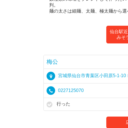
判。
麺の太さは細麺、太麺、極太麺から選
仙台駅近
みそ
梅公
宮城県仙台市青葉区小田原5-1-10
0227125070
行った