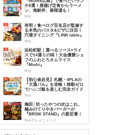
『reDine広島』で食べたいラン
チ8選！唐揚げ定食からラーメ
ン、海鮮丼、麻辣湯も！
favy
2
有明｜食べログ百名店が監修す
る本気のパスタ&ピザに注目！
穴場ダイニング『LINK table』
favy
3
浜松町駅｜選べるソース×ライ
スで14通りの味！大会優勝シェ
フのふわとろオムライス
『Michi』
favy
4
【初心者必見】札幌・4PLAの
『大通バル』を攻略！移動ゼロ
でハシゴ飯を楽しむ完全ガイド
favy
5
梅田│切ったやつの次はこれ。
極みのてりやきバーガーが
『BRISK STAND』の新定番！
favyグルメニュース