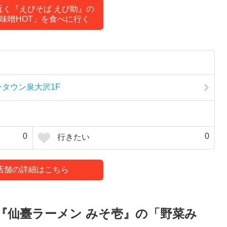
近く『えびそば えび助』の
味噌HOT」を食べに行く
ンタウン泉大沢1F
0
0
行きたい
店舗の詳細はこちら
『仙臺ラーメン みそ壱』の「野菜み