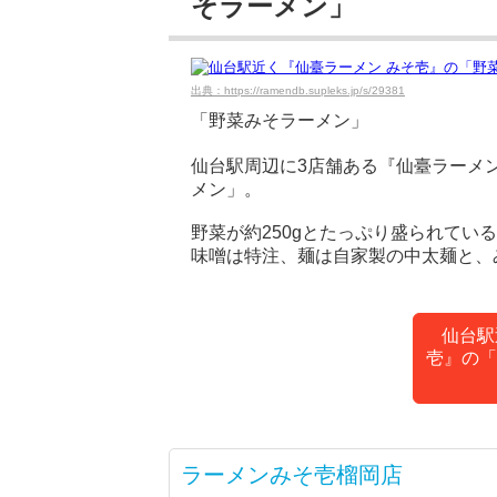
そラーメン」
出典：https://ramendb.supleks.jp/s/29381
「野菜みそラーメン」
仙台駅周辺に3店舗ある『仙臺ラーメ
メン」。
野菜が約250gとたっぷり盛られて
味噌は特注、麺は自家製の中太麺と、
仙台駅
壱』の「
ラーメンみそ壱榴岡店