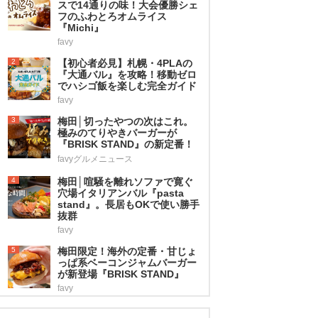
スで14通りの味！大会優勝シェ
フのふわとろオムライス
『Michi』
favy
2
【初心者必見】札幌・4PLAの
『大通バル』を攻略！移動ゼロ
でハシゴ飯を楽しむ完全ガイド
favy
3
梅田│切ったやつの次はこれ。
極みのてりやきバーガーが
『BRISK STAND』の新定番！
favyグルメニュース
4
梅田│喧騒を離れソファで寛ぐ
穴場イタリアンバル『pasta
stand』。長居もOKで使い勝手
抜群
favy
5
梅田限定！海外の定番・甘じょ
っぱ系ベーコンジャムバーガー
が新登場『BRISK STAND』
favy