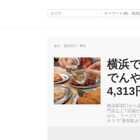
提供： 横浜西口一番街
横浜
でんや
4,3
横浜駅西口から
門店など7店舗
がら、リーズナブ
キリで“激安飲み