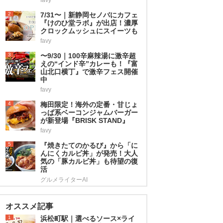
2
7/31〜｜新静岡セノバにカフェ
『けのひ堂ラボ』が出店！濃厚
クロックムッシュにスイーツも
favy
3
〜9/30｜100辛麻辣湯に激辛超
えの“インド辛”カレーも！『富
山北口横丁』で激辛フェス開催
中
favy
4
梅田限定！海外の定番・甘じょ
っぱ系ベーコンジャムバーガー
が新登場『BRISK STAND』
favy
5
『焼きたてのかるび』から「に
んにくカルビ丼」が発売！大人
気の「豚カルビ丼」も待望の復
活
グルメライターAI
オススメ記事
1
浜松町駅｜選べるソース×ライ