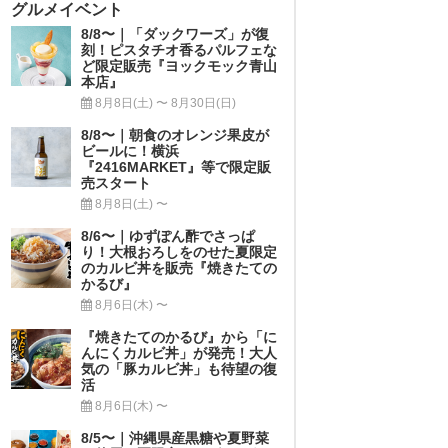
グルメイベント
8/8〜｜「ダックワーズ」が復
刻！ピスタチオ香るパルフェな
ど限定販売『ヨックモック青山
本店』
8月8日(土) 〜 8月30日(日)
8/8〜｜朝食のオレンジ果皮が
ビールに！横浜
『2416MARKET』等で限定販
売スタート
8月8日(土) 〜
8/6〜｜ゆずぽん酢でさっぱ
り！大根おろしをのせた夏限定
のカルビ丼を販売『焼きたての
かるび』
8月6日(木) 〜
『焼きたてのかるび』から「に
んにくカルビ丼」が発売！大人
気の「豚カルビ丼」も待望の復
活
8月6日(木) 〜
8/5〜｜沖縄県産黒糖や夏野菜