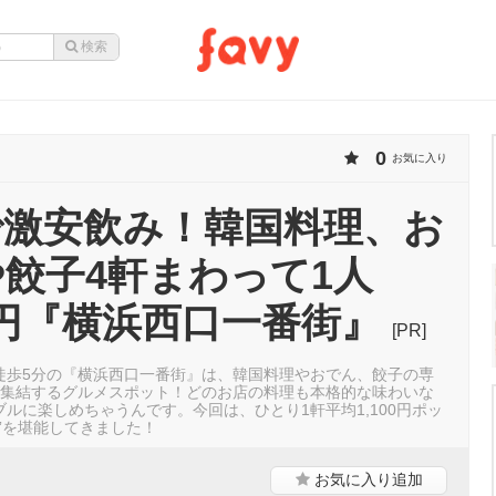
0
お気に入り
で激安飲み！韓国料理、お
餃子4軒まわって1人
13円『横浜西口一番街』
[PR]
徒歩5分の『横浜西口一番街』は、韓国料理やおでん、餃子の専
が集結するグルメスポット！どのお店の料理も本格的な味わいな
ルに楽しめちゃうんです。今回は、ひとり1軒平均1,100円ポッ
”を堪能してきました！
お気に入り
追加