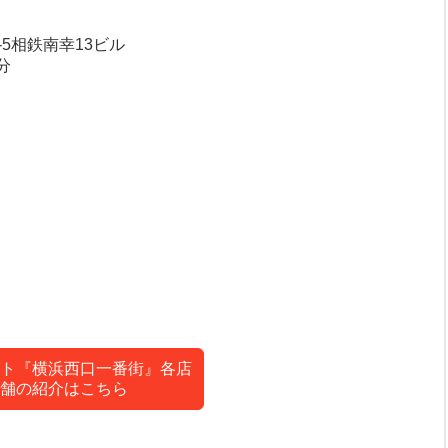
-5相鉄南幸13ビル
分
ト『横浜西口一番街』各店
舗の紹介はこちら