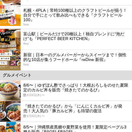
3
札幌・4PLA｜常時100種以上のクラフトビールが揃う！
自分で手にとって飲み比べもできる『クラフトビール
100』
favy
4
富山駅｜ビールだけで20種以上！独自ブレンドに“泡だ
け”も『PERFECT BEER KITCHEN』
favy
5
新宿｜日本一のグルメバーガーからスイーツまで！個性
的な10店が集うフードホール『reDine 新宿』
favy
グルメイベント
8/6〜｜ゆずぽん酢でさっぱり！大根おろしをのせた夏限
定のカルビ丼を販売『焼きたてのかるび』
8月6日(木) 〜
『焼きたてのかるび』から「にんにくカルビ丼」が発
売！大人気の「豚カルビ丼」も待望の復活
8月6日(木) 〜
8/5〜｜沖縄県産黒糖や夏野菜を使用！夏限定ベーグル3
種を販売『BAGEL&BAGEL』