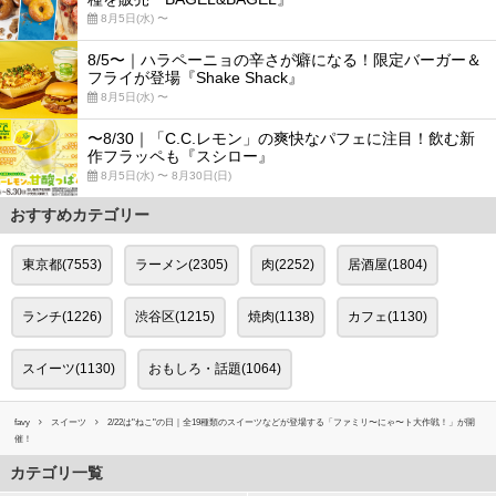
8月5日(水) 〜
8/5〜｜ハラペーニョの辛さが癖になる！限定バーガー＆
フライが登場『Shake Shack』
8月5日(水) 〜
〜8/30｜「C.C.レモン」の爽快なパフェに注目！飲む新
作フラッペも『スシロー』
8月5日(水) 〜 8月30日(日)
おすすめカテゴリー
東京都(7553)
ラーメン(2305)
肉(2252)
居酒屋(1804)
ランチ(1226)
渋谷区(1215)
焼肉(1138)
カフェ(1130)
スイーツ(1130)
おもしろ・話題(1064)
favy
スイーツ
2/22は"ねこ"の日｜全19種類のスイーツなどが登場する「ファミリ〜にゃ〜ト大作戦！」が開
催！
カテゴリ一覧