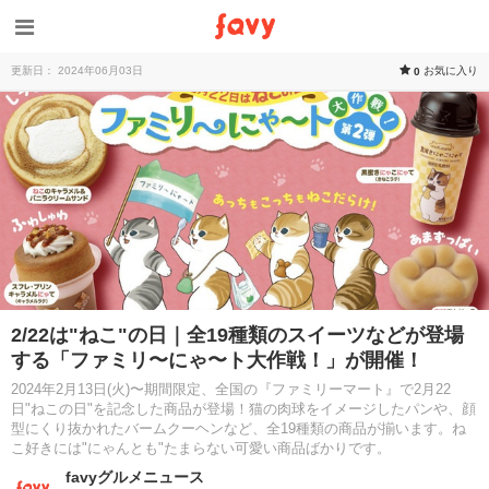
更新日： 2024年06月03日
お気に入り
0
2/22は"ねこ"の日｜全19種類のスイーツなどが登場
する「ファミリ〜にゃ〜ト大作戦！」が開催！
2024年2月13日(火)〜期間限定、全国の『ファミリーマート』で2月22
日"ねこの日"を記念した商品が登場！猫の肉球をイメージしたパンや、顔
型にくり抜かれたバームクーヘンなど、全19種類の商品が揃います。ね
こ好きには"にゃんとも"たまらない可愛い商品ばかりです。
favyグルメニュース