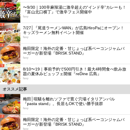
2
〜9/30｜100辛麻辣湯に激辛超えの“インド辛”カレーも！
『富山北口横丁』で激辛フェス開催中
favy
3
7/27│『尾道ラーメンWAN』が広島HiroPaにオープン！
キッズラーメン無料イベント開催
favy
4
梅田限定！海外の定番・甘じょっぱ系ベーコンジャムバ
ーガーが新登場『BRISK STAND』
favy
5
8/10〜19｜事前予約で500円引き！最大4時間食べ飲み放
題の夏休みビュッフェ開催『reDine 広島』
favy
オススメ記事
1
梅田│喧騒を離れソファで寛ぐ穴場イタリアンバル
『pasta stand』。長居もOKで使い勝手抜群
favy
2
梅田限定！海外の定番・甘じょっぱ系ベーコンジャムバ
ーガーが新登場『BRISK STAND』
favy