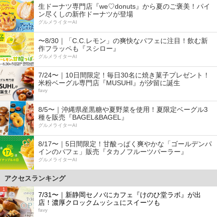
生ドーナツ専門店『we♡donuts』から夏のご褒美！パイ
ン尽くしの新作ドーナツが登場
グルメライターAI
〜8/30｜「C.C.レモン」の爽快なパフェに注目！飲む新
作フラッペも『スシロー』
グルメライターAI
7/24〜｜10日間限定！毎日30名に焼き菓子プレゼント！
米粉ベーグル専門店『MUSUHI』が汐留に誕生
favy
8/5〜｜沖縄県産黒糖や夏野菜を使用！夏限定ベーグル3
種を販売『BAGEL&BAGEL』
グルメライターAI
8/17〜｜5日間限定！甘酸っぱく爽やかな「ゴールデンパ
インのパフェ」販売『タカノフルーツパーラー』
グルメライターAI
アクセスランキング
1
7/31〜｜新静岡セノバにカフェ『けのひ堂ラボ』が出
店！濃厚クロックムッシュにスイーツも
favy